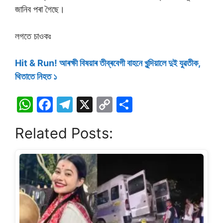
জানিব পৰা গৈছে।
লগতে চাওকঃ
Hit & Run! আৰক্ষী বিষয়াৰ তীব্ৰবেগী বাহনে খুন্দিয়ালে দুই যুৱতীক,
থিতাতে নিহত ১
W
F
T
X
C
S
h
a
el
o
h
Related Posts:
at
c
e
p
ar
s
e
gr
y
e
A
b
a
Li
p
o
m
n
p
o
k
k