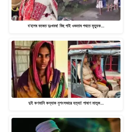
ব’হাগৰ বতৰত দুঃখবৰ! বিহু গাই ওভতাৰ পথতে মৃত্যুক…
দুই কণমানি কন্যাক নৃশংসভাৱে হত্যা! পাষাণ মাতৃক…