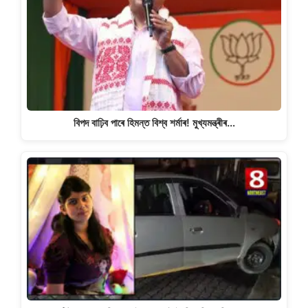
বিপদ বাঢ়িব পাৰে হিমন্ত বিশ্ব শৰ্মাৰ! মুখ্যমন্ত্ৰীৰ…