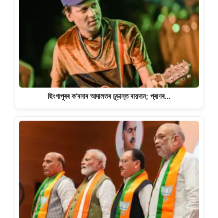
ছিংগাপুৰৰ ক'ৰনাৰ আদালতৰ চূড়ান্ত ৰায়দান; প্ৰাণৰ…