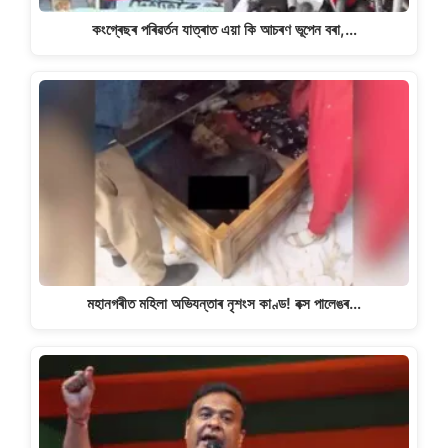
কংগ্ৰেছৰ পৰিৱৰ্তন যাত্ৰাত এয়া কি আচৰণ ভূপেন বৰা,…
মহানগৰীত মহিলা অভিযন্তাৰ নৃশংস কাণ্ড! বক্স পালেঙৰ…