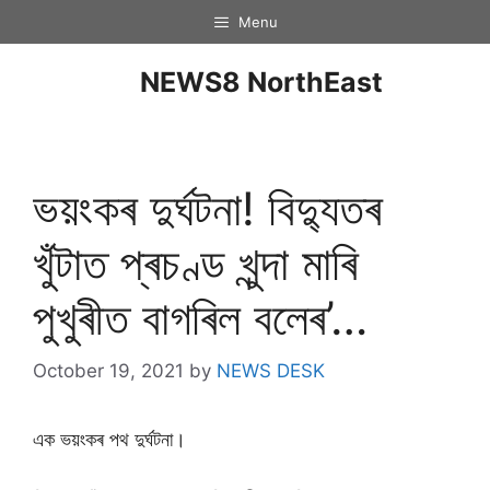
Menu
NEWS8 NorthEast
ভয়ংকৰ দুৰ্ঘটনা! বিদ্যুতৰ
খুঁটাত প্ৰচণ্ড খুন্দা মাৰি
পুখুৰীত বাগৰিল বলেৰ’…
October 19, 2021
by
NEWS DESK
এক ভয়ংকৰ পথ দুৰ্ঘটনা।