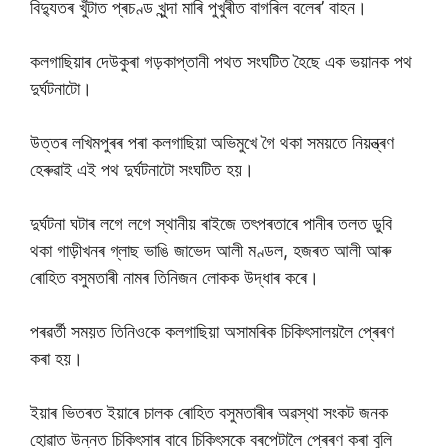
বিদ্যুতৰ খুঁটাত প্ৰচণ্ড খুন্দা মাৰি পুখুৰীত বাগৰিল বলেৰ’ বাহন।
কলগাছিয়াৰ দেউকুৰা গড়কাপ্তানী পথত সংঘটিত হৈছে এক ভয়ানক পথ
দুৰ্ঘটনাটো।
উত্তৰ লখিমপুৰৰ পৰা কলগাছিয়া অভিমুখে গৈ থকা সময়তে নিয়ন্ত্ৰণ
হেৰুৱাই এই পথ দুৰ্ঘটনাটো সংঘটিত হয়।
দুৰ্ঘটনা ঘটাৰ লগে লগে স্থানীয় ৰাইজে তৎপৰতাৰে পানীৰ তলত ডুবি
থকা গাড়ীখনৰ গ্লাছ ভাঙি জাভেদ আলী মণ্ডল, হজৰত আলী আৰু
ৰোহিত বসুমতাৰী নামৰ তিনিজন লোকক উদ্ধাৰ কৰে।
পৰৱৰ্তী সময়ত তিনিওকে কলগাছিয়া অসামৰিক চিকিৎসালয়লৈ প্ৰেৰণ
কৰা হয়।
ইয়াৰ ভিতৰত ইয়াৰে চালক ৰোহিত বসুমতাৰীৰ অৱস্থা সংকট জনক
হোৱাত উন্নত চিকিৎসাৰ বাবে চিকিৎসকে বৰপেটালৈ প্ৰেৰণ কৰা বুলি