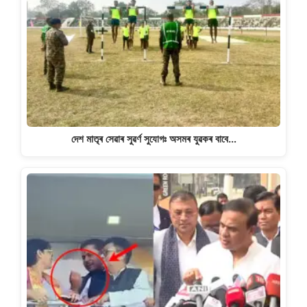
দেশ মাতৃৰ সেৱাৰ সুৱৰ্ণ সুযোগঃ অসমৰ যুৱকৰ বাবে…