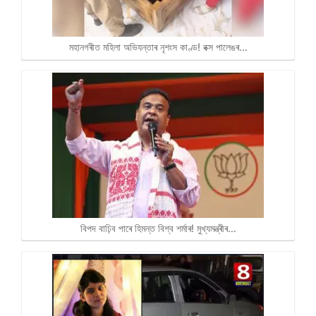
মহানগৰীত মহিলা অভিযন্তাৰ নৃশংস কাণ্ড! বক্স পালেঙৰ…
বিপদ বাঢ়িব পাৰে হিমন্ত বিশ্ব শৰ্মাৰ! মুখ্যমন্ত্ৰীৰ…