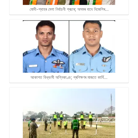
মোদী-শ্বাহৰ মেগা নিৰ্বাচনী প্ৰচাৰ; অসমৰ বাবে বিজেপিৰ…
আকাশত বিধ্বংসী অগ্নিকাণ্ড; প্ৰশিক্ষণৰ মাজতে কাৰ্বি…