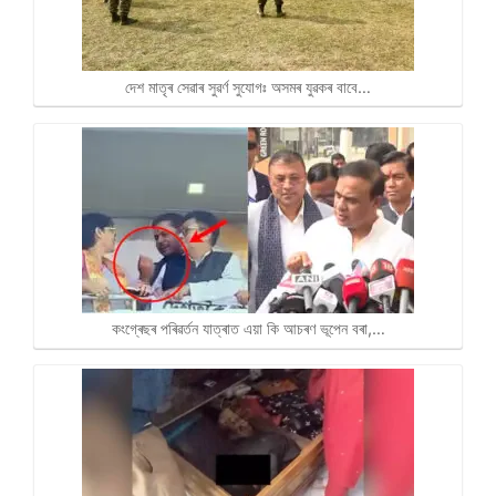
দেশ মাতৃৰ সেৱাৰ সুৱৰ্ণ সুযোগঃ অসমৰ যুৱকৰ বাবে…
কংগ্ৰেছৰ পৰিৱৰ্তন যাত্ৰাত এয়া কি আচৰণ ভূপেন বৰা,…