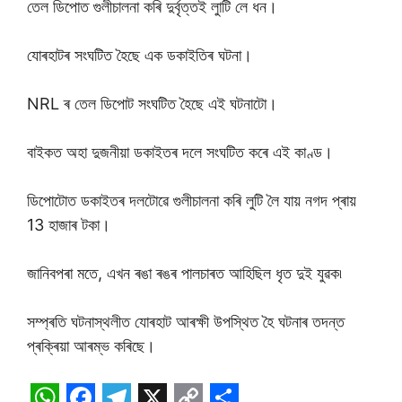
তেল ডিপোত গুলীচালনা কৰি দুৰ্বৃত্তই লাুটি লে ধন।
যোৰহাটৰ সংঘটিত হৈছে এক ডকাইতিৰ ঘটনা।
NRL ৰ তেল ডিপোট সংঘটিত হৈছে এই ঘটনাটো।
বাইকত অহা দুজনীয়া ডকাইতৰ দলে সংঘটিত কৰে এই কাণ্ড।
ডিপোটোত ডকাইতৰ দলটোৱে গুলীচালনা কৰি লুটি লৈ যায় নগদ প্ৰায়
13 হাজাৰ টকা।
জানিবপৰা মতে, এখন ৰঙা ৰঙৰ পালচাৰত আহিছিল ধৃত দুই যুৱক৷
সম্প্ৰতি ঘটনাস্থলীত যোৰহাট আৰক্ষী উপস্থিত হৈ ঘটনাৰ তদন্ত
প্ৰক্ৰিয়া আৰম্ভ কৰিছে।