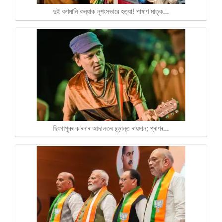
দুই কণমানি কন্যাক নৃশংসভাৱে হত্যা! পাষাণ মাতৃক…
ছিংগাপুৰৰ ক'ৰনাৰ আদালতৰ চূড়ান্ত ৰায়দান; প্ৰাণৰ…