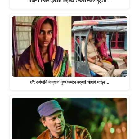
ব’হাগৰ বতৰত দুঃখবৰ! বিহু গাই ওভতাৰ পথতে মৃত্যুক…
দুই কণমানি কন্যাক নৃশংসভাৱে হত্যা! পাষাণ মাতৃক…