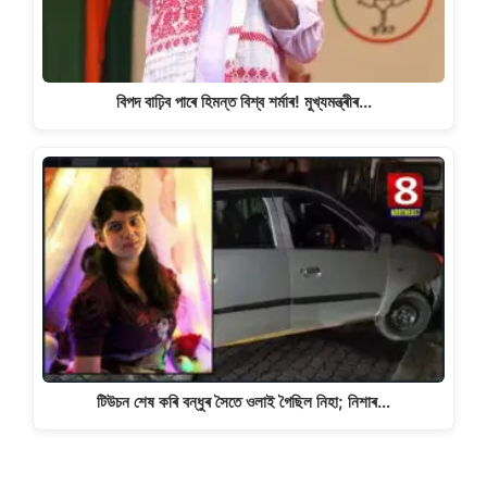
বিপদ বাঢ়িব পাৰে হিমন্ত বিশ্ব শৰ্মাৰ! মুখ্যমন্ত্ৰীৰ…
টিউচন শেষ কৰি বন্ধুৰ সৈতে ওলাই গৈছিল নিহা; নিশাৰ…