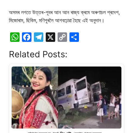
অসমৰ লগতে উত্তৰ-পূবৰ আন আন ৰাজ্য ক্ৰমে অৰুণাচল প্ৰদেশ,
মিজোৰাম, ছিকিম, মণিপুৰলৈ আগবঢ়োৱা হৈছে এই অনুদান।
W
F
T
X
C
S
h
a
el
o
h
Related Posts:
at
c
e
p
ar
s
e
gr
y
e
A
b
a
Li
p
o
m
n
p
o
k
k