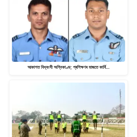
আকাশত বিধ্বংসী অগ্নিকাণ্ড; প্ৰশিক্ষণৰ মাজতে কাৰ্বি…