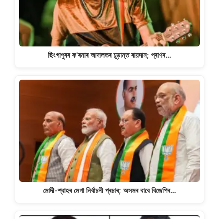
ছিংগাপুৰৰ ক'ৰনাৰ আদালতৰ চূড়ান্ত ৰায়দান; প্ৰাণৰ…
মোদী-শ্বাহৰ মেগা নিৰ্বাচনী প্ৰচাৰ; অসমৰ বাবে বিজেপিৰ…