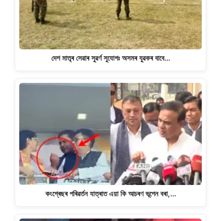
দেশ মাতৃৰ সেৱাৰ সুৱৰ্ণ সুযোগঃ অসমৰ যুৱকৰ বাবে…
কংগ্ৰেছৰ পৰিৱৰ্তন যাত্ৰাত এয়া কি আচৰণ ভূপেন বৰা,…