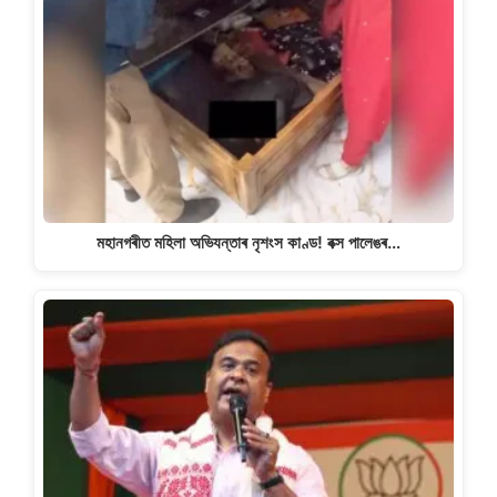
মহানগৰীত মহিলা অভিযন্তাৰ নৃশংস কাণ্ড! বক্স পালেঙৰ…