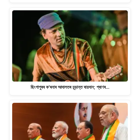
ছিংগাপুৰৰ ক'ৰনাৰ আদালতৰ চূড়ান্ত ৰায়দান; প্ৰাণৰ…