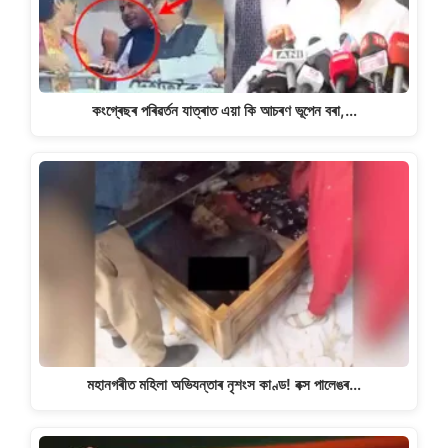
কংগ্ৰেছৰ পৰিৱৰ্তন যাত্ৰাত এয়া কি আচৰণ ভূপেন বৰা,…
মহানগৰীত মহিলা অভিযন্তাৰ নৃশংস কাণ্ড! বক্স পালেঙৰ…