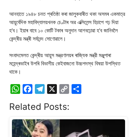
আনহাতে ১৯৪৮ চনত প্ৰতিষ্ঠা কৰা জালুকবাৰীত থকা অসমৰ একমাত্র
আয়ুৰ্বেদিক মহাবিদ্যালয়খনক চেণ্টাৰ অৱ এক্সিলেন্স হিচাপে গঢ় দিয়া
হ’ব। ইয়াৰ বাবে ১০ কোটি টকাৰ অনুদান আগবঢ়োৱা হ’ব জানিবলৈ
কেন্দ্ৰীয় মন্ত্ৰী সৰ্বানন্দ সোণোৱালে।
সংবাদমেলত কেন্দ্ৰীয় আয়ুস মন্ত্রণালয়ৰ ৰাজ্যিক মন্ত্রী মঞ্জুপাৰা
মহেন্দ্ৰভাইৰ উপৰি বিভাগীয় কেইবাজনো উচ্চপদস্থ বিষয়া উপস্থিত
থাকে।
W
F
T
X
C
S
h
a
el
o
h
Related Posts:
at
c
e
p
ar
s
e
gr
y
e
A
b
a
Li