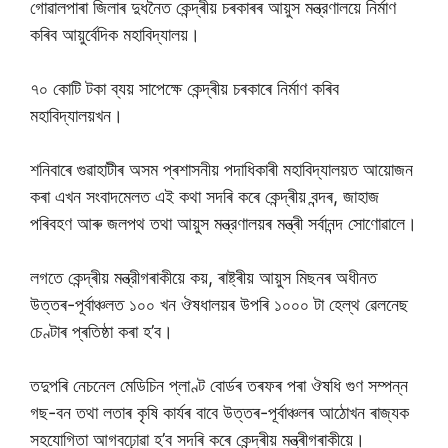
গোৱালপাৰা জিলাৰ দুধনৈত কেন্দ্ৰীয় চৰকাৰৰ আয়ুস মন্ত্রণালয়ে নিৰ্মাণ
কৰিব আয়ুৰ্বেদিক মহাবিদ্যালয়।
৭০ কোটি টকা ব্যয় সাপেক্ষে কেন্দ্ৰীয় চৰকাৰে নিৰ্মাণ কৰিব
মহাবিদ্যালয়খন।
শনিবাৰে গুৱাহাটীৰ অসম প্ৰশাসনীয় পদাধিকাৰী মহাবিদ্যালয়ত আয়োজন
কৰা এখন সংবাদমেলত এই কথা সদৰি কৰে কেন্দ্ৰীয় বন্দৰ, জাহাজ
পৰিবহণ আৰু জলপথ তথা আয়ুস মন্ত্রণালয়ৰ মন্ত্ৰী সৰ্বানন্দ সোণোৱালে।
লগতে কেন্দ্ৰীয় মন্ত্রীগৰাকীয়ে কয়, ৰাষ্ট্ৰীয় আয়ুস মিছনৰ অধীনত
উত্তৰ-পূৰ্বাঞ্চলত ১০০ খন ঔষধালয়ৰ উপৰি ১০০০ টা হেল্থ ৱেলনেছ
চেণ্টাৰ প্ৰতিষ্ঠা কৰা হ’ব।
তদুপৰি নেচনেল মেডিচিন প্লাণ্ট বোৰ্ডৰ তৰফৰ পৰা ঔষধি গুণ সম্পন্ন
গছ-বন তথা লতাৰ কৃষি কাৰ্যৰ বাবে উত্তৰ-পূৰ্বাঞ্চলৰ আঠোখন ৰাজ্যক
সহযোগিতা আগবঢ়োৱা হ’ব সদৰি কৰে কেন্দ্ৰীয় মন্ত্ৰীগৰাকীয়ে।