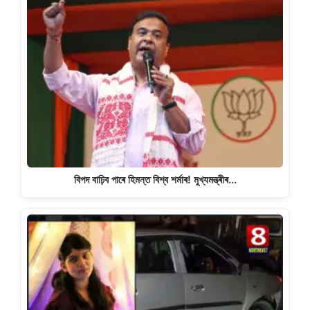
বিপদ বাঢ়িব পাৰে হিমন্ত বিশ্ব শৰ্মাৰ! মুখ্যমন্ত্ৰীৰ…