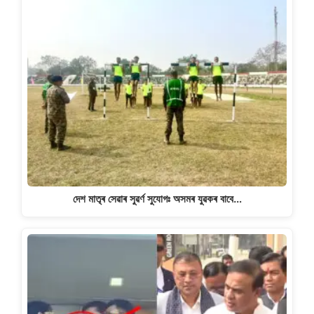
দেশ মাতৃৰ সেৱাৰ সুৱৰ্ণ সুযোগঃ অসমৰ যুৱকৰ বাবে…