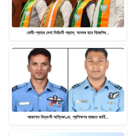
মোদী-শ্বাহৰ মেগা নিৰ্বাচনী প্ৰচাৰ; অসমৰ বাবে বিজেপিৰ…
আকাশত বিধ্বংসী অগ্নিকাণ্ড; প্ৰশিক্ষণৰ মাজতে কাৰ্বি…