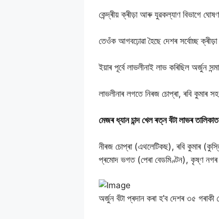
কেন্দ্ৰীয় ক্ৰীড়া আৰু যুৱকল্যাণ বিভাগে ঘো
তেওঁক আগবঢ়োৱা হৈছে দেশৰ সৰ্বোচ্ছ ক্ৰীড়া 
ইয়াৰ পূৰ্বে লাভলীনাই লাভ কৰিছিল অৰ্জুন সন্
লাভলীনাৰ লগতে নিৰজ চোপ্ৰা, ৰবি কুমাৰ সহ
মেজৰ ধ্যান চান্দ খেল ৰত্ন বঁটা লাভৰ তালিকা
নীৰজ চোপ্ৰা (এথলেটিকছ), ৰবি কুমাৰ (কুস্ত
প্ৰমোদ ভগত (পেৰা বেডমিণ্টন), কৃষ্ণ নগৰ (
অৰ্জুন বঁটা প্ৰদান কৰা হ’ব দেশৰ ৩৫ গৰাকী