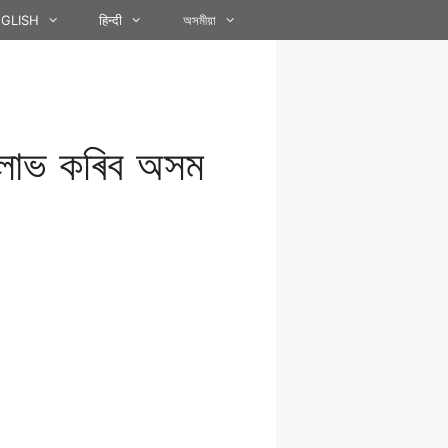
GLISH
हिन्दी
অসমীয়া
া’ লাভ কৰিব অসম