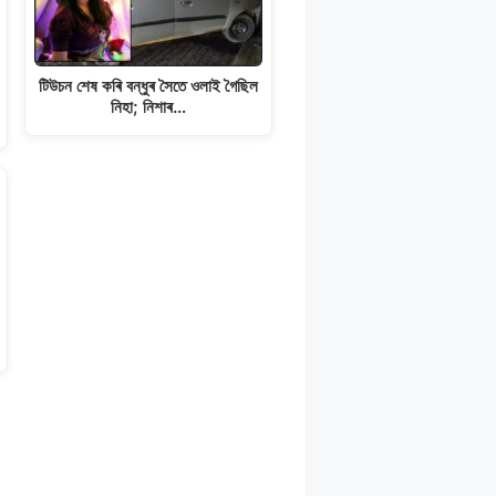
টিউচন শেষ কৰি বন্ধুৰ সৈতে ওলাই গৈছিল
নিহা; নিশাৰ…