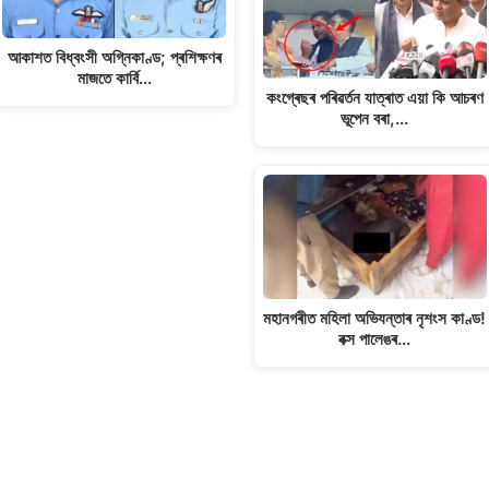
আকাশত বিধ্বংসী অগ্নিকাণ্ড; প্ৰশিক্ষণৰ
মাজতে কাৰ্বি…
কংগ্ৰেছৰ পৰিৱৰ্তন যাত্ৰাত এয়া কি আচৰণ
ভূপেন বৰা,…
মহানগৰীত মহিলা অভিযন্তাৰ নৃশংস কাণ্ড!
বক্স পালেঙৰ…