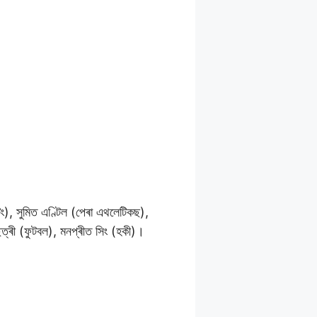
টিং), সুমিত এণ্টিল (পেৰা এথলেটিকছ),
ছেত্ৰী (ফুটবল), মনপ্ৰীত সিং (হকী)।