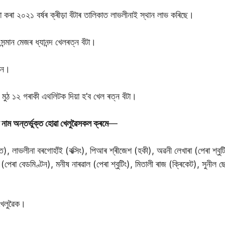
ষণা কৰা ২০২১ বৰ্ষৰ ক্ৰীড়া বঁটাৰ তালিকাত লাভলীনাই স্থান লাভ কৰিছে।
সন্মান মেজৰ ধ্যানন্দ খেলৰত্ন বঁটা।
মান।
 মুঠ ১২ গৰাকী এথলিটক দিয়া হ’ব খেল ৰত্ন বঁটা।
ত নাম অন্তৰ্ভুক্ত হোৱা খেলুৱৈসকল ক্ৰমে
—
ি), লাভলীনা বৰগোহাঁই (বক্সিং), পিআৰ শ্ৰীজেশ (হকী), অৱনী লেখাৰা (পেৰা শ্বু
পেৰা বেডমিণ্টন), মনীষ নাৰৱাল (পেৰা শ্বুটিং), মিতালী ৰাজ (ক্ৰিকেট), সুনীল 
 খেলুৱৈক।