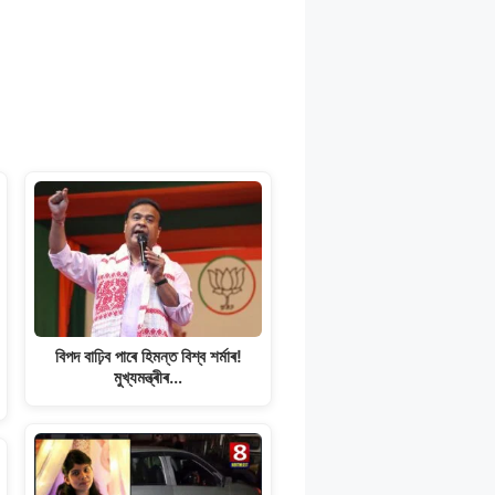
বিপদ বাঢ়িব পাৰে হিমন্ত বিশ্ব শৰ্মাৰ!
মুখ্যমন্ত্ৰীৰ…