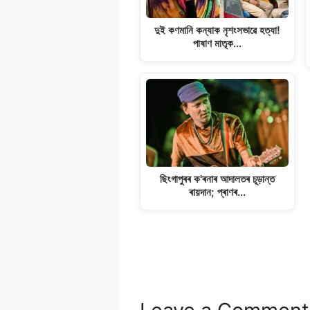
দুই কণমানি কন্যাক নৃশংসভাৱে হত্যা!
পাষাণ মাতৃক…
ছিংগাপুৰৰ ক'ৰনাৰ আদালতৰ চূড়ান্ত
ৰায়দান; প্ৰাণৰ…