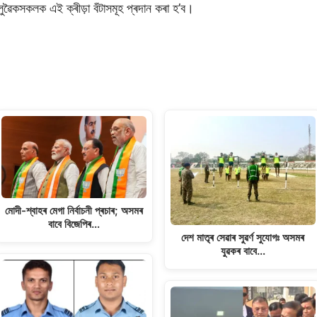
ুৱৈকসকলক এই ক্ৰীড়া বঁটাসমূহ প্ৰদান কৰা হ’ব।
মোদী-শ্বাহৰ মেগা নিৰ্বাচনী প্ৰচাৰ; অসমৰ
বাবে বিজেপিৰ…
দেশ মাতৃৰ সেৱাৰ সুৱৰ্ণ সুযোগঃ অসমৰ
যুৱকৰ বাবে…