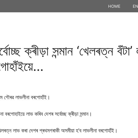
HOME
EN
বোচ্ছ ক্ৰীড়া সন্মান ‘খেলৰত্ন বঁট
ৰগোহাঁইয়ে…
সম গৌৰৱ লাভলীনা বৰগোহাঁই।
 বৰগোহাইয়ে লাভ কৰিব দেশৰ সৰ্বোচ্ছ ক্ৰীড়া সন্মান।
ান খেলৰত্ন লাভ কৰা দেশৰ প্ৰথমগৰাকী অসমীয়া হ’ব লাভলীনা বৰগোহাঁই।