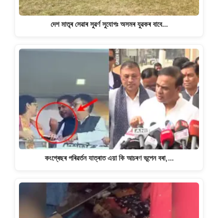
দেশ মাতৃৰ সেৱাৰ সুৱৰ্ণ সুযোগঃ অসমৰ যুৱকৰ বাবে…
কংগ্ৰেছৰ পৰিৱৰ্তন যাত্ৰাত এয়া কি আচৰণ ভূপেন বৰা,…