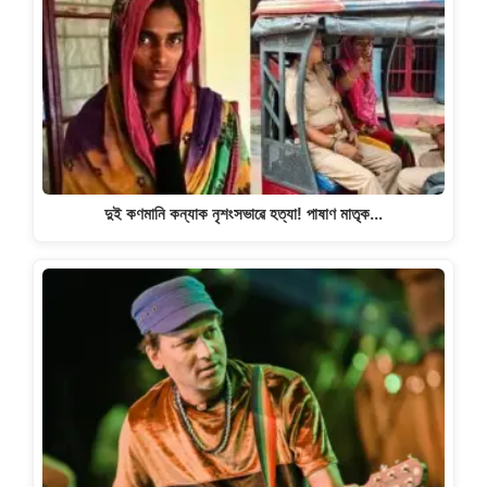
দুই কণমানি কন্যাক নৃশংসভাৱে হত্যা! পাষাণ মাতৃক…