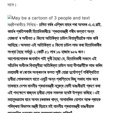
দাসে।
মন্ত্ৰীগৰাকীয়ে লিখিছে-
চলিত বৰ্ষৰ এপ্ৰিল মাহৰ পৰা অসমৰ এ.এ.ৱাই.
কাৰ্ডৰ প্ৰতিগৰাকী হিতাধিকাৰীয়ে ‘প্ৰধানমন্ত্ৰী গৰীব কল্যাণ অন্ন
যোজনা’ ৰ অধীনত ৫ কিলো অতিৰিক্ত চাউল বিনামূলীয়াকৈ লাভ কৰি
আহিছে ৷ অসমত এই অতিৰিক্ত ৫ কিলো চাউল লাভ কৰা হিতাধিকাৰীৰ
সংখ্যা হৈছে সৰ্বমুঠ ২ কোটি ৫১ লাখ ১৬ হাজাৰ ৯৮৯ জন ৷
আপোনালোকক জনাবলৈ পাই সুখী হৈছো যে, হিতাধিকাৰী সকলে এই
আঁচনিৰ অধীনৰ বিনামূলীয়া অতিৰিক্ত চাউল অহা দীপাৱলীকৈ লাভ কৰিব
৷মহামাৰী ক’ৰোণাৰ সংক্ৰমণৰ ফলত সৃষ্টি হোৱা দুৰ্যোগপূৰ্ণ পৰিস্থিতিত
দুখীয়া লোকসকলে যাতে এমুঠি অন্ন প্ৰাপ্তিৰে কিছু সকাহ লাভ কৰে
তাৰবাবে দেশৰ মাননীয় প্ৰধানমন্ত্ৰী নৰেন্দ্ৰ মোদী ডাঙৰীয়াই গ্ৰহণ কৰা
এই পদক্ষেপে ৰাজ্যৰ দুখীয়া লোক সকলক যথেষ্ট উপকৃত কৰিছে ৷ এই
মহানুভৱতাৰ বাবে অসম চৰকাৰৰ খাদ্য, অসামৰিক যোগান আৰু গ্ৰাহক
পৰিক্ৰমা বিভাগৰ মন্ত্ৰী হিচাবে মই মাননীয় প্ৰধানমন্ত্ৰী ডাঙৰীয়াক