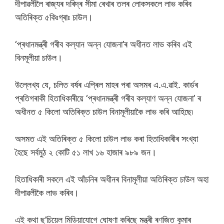
দীপাৱলীলৈ ৰাজ্যৰ দৰিদ্ৰ সীমা ৰেখাৰ তলৰ লোকসকলে লাভ কৰিব
অতিৰিক্ত ৫কিঃগ্ৰাঃ চাউল।
‘প্ৰধানমন্ত্ৰী গৰীব কল্যান অন্ন যোজনা’ৰ অধীনত লাভ কৰিব এই
বিনমূলীয়া চাউল।
উল্লেখ্য যে, চলিত বৰ্ষৰ এপ্ৰিল মাহৰ পৰা অসমৰ এ.এ.ৱাই. কাৰ্ডৰ
প্ৰতিগৰাকী হিতাধিকাৰীয়ে ‘প্ৰধানমন্ত্ৰী গৰীব কল্যাণ অন্ন যোজনা’ ৰ
অধীনত ৫ কিলো অতিৰিক্ত চাউল বিনামূলীয়াকৈ লাভ কৰি আহিছে৷
অসমত এই অতিৰিক্ত ৫ কিলো চাউল লাভ কৰা হিতাধিকাৰীৰ সংখ্যা
হৈছে সৰ্বমুঠ ২ কোটি ৫১ লাখ ১৬ হাজাৰ ৯৮৯ জন।
হিতাধিকাৰী সকলে এই আঁচনিৰ অধীনৰ বিনামূলীয়া অতিৰিক্ত চাউল অহা
দীপাৱলীকৈ লাভ কৰিব।
এই কথা ছ’চিয়েল মিডিয়াযোগে ঘোষণা কৰিছে মন্ত্ৰী ৰণজিত কুমাৰ