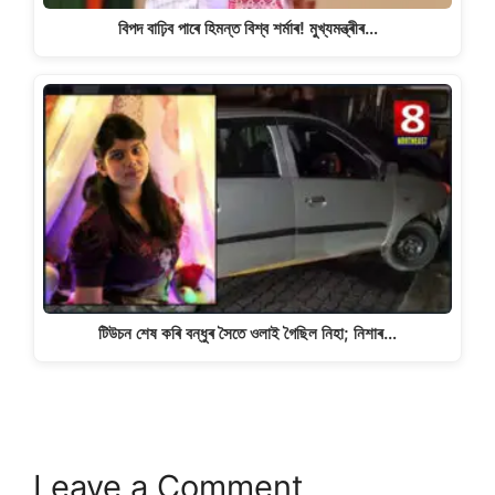
বিপদ বাঢ়িব পাৰে হিমন্ত বিশ্ব শৰ্মাৰ! মুখ্যমন্ত্ৰীৰ…
টিউচন শেষ কৰি বন্ধুৰ সৈতে ওলাই গৈছিল নিহা; নিশাৰ…
Leave a Comment