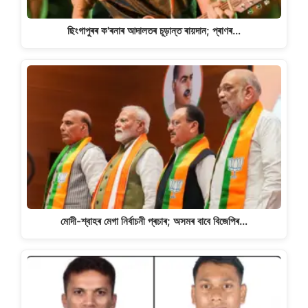
ছিংগাপুৰৰ ক'ৰনাৰ আদালতৰ চূড়ান্ত ৰায়দান; প্ৰাণৰ…
মোদী-শ্বাহৰ মেগা নিৰ্বাচনী প্ৰচাৰ; অসমৰ বাবে বিজেপিৰ…