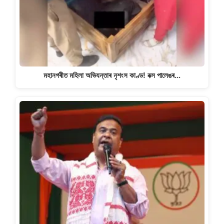
মহানগৰীত মহিলা অভিযন্তাৰ নৃশংস কাণ্ড! বক্স পালেঙৰ…