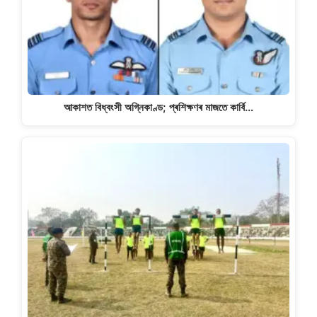
আকাশত বিধ্বংসী অগ্নিকাণ্ড; প্ৰশিক্ষণৰ মাজতে কাৰ্বি…