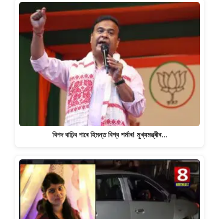
বিপদ বাঢ়িব পাৰে হিমন্ত বিশ্ব শৰ্মাৰ! মুখ্যমন্ত্ৰীৰ…