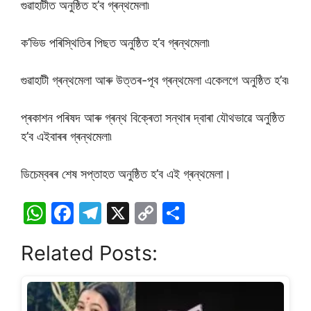
গুৱাহাটীত অনুষ্ঠিত হ’ব গ্ৰন্থমেলা৷
ক’ভিড পৰিস্থিতিৰ পিছত অনুষ্ঠিত হ’ব গ্ৰন্থমেলা৷
গুৱাহাটী গ্ৰন্থমেলা আৰু উত্তৰ-পূব গ্ৰন্থমেলা একেলগে অনুষ্ঠিত হ’ব৷
প্ৰকাশন পৰিষদ আৰু গ্ৰন্থ বিক্ৰেতা সন্থাৰ দ্বাৰা যৌথভাৱে অনুষ্ঠিত
হ’ব এইবাৰৰ গ্ৰন্থমেলা৷
ডিচেম্বৰৰ শেষ সপ্তাহত অনুষ্ঠিত হ’ব এই গ্ৰন্থমেলা।
W
F
T
X
C
S
h
a
el
o
h
Related Posts:
at
c
e
p
ar
s
e
gr
y
e
A
b
a
Li