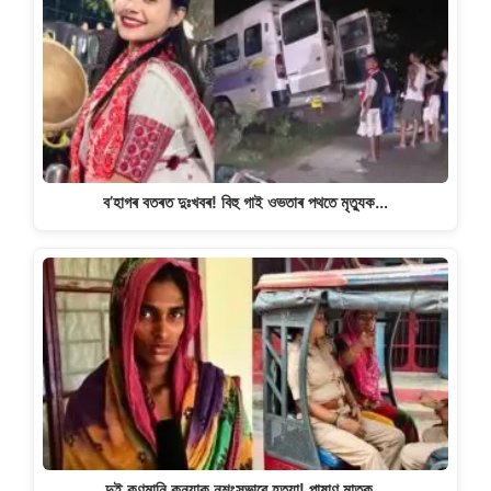
p
o
m
n
p
o
k
k
ব’হাগৰ বতৰত দুঃখবৰ! বিহু গাই ওভতাৰ পথতে মৃত্যুক…
দুই কণমানি কন্যাক নৃশংসভাৱে হত্যা! পাষাণ মাতৃক…