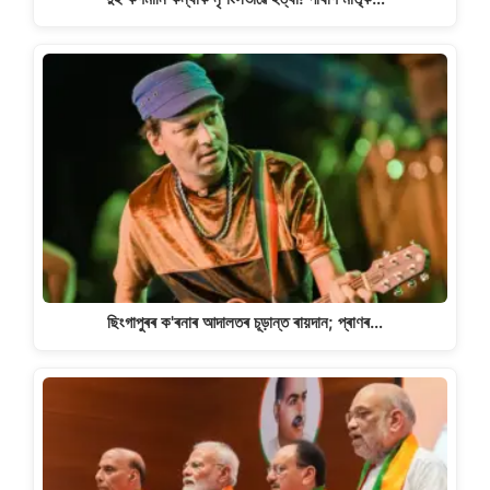
ছিংগাপুৰৰ ক'ৰনাৰ আদালতৰ চূড়ান্ত ৰায়দান; প্ৰাণৰ…