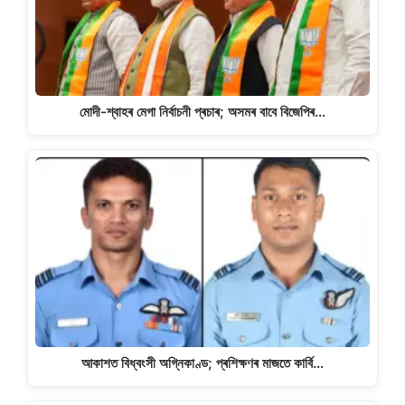
মোদী-শ্বাহৰ মেগা নিৰ্বাচনী প্ৰচাৰ; অসমৰ বাবে বিজেপিৰ…
আকাশত বিধ্বংসী অগ্নিকাণ্ড; প্ৰশিক্ষণৰ মাজতে কাৰ্বি…