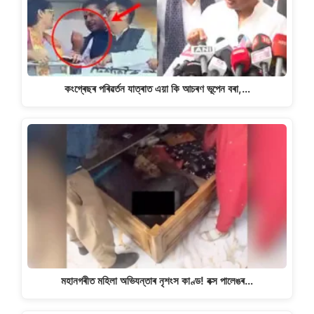
কংগ্ৰেছৰ পৰিৱৰ্তন যাত্ৰাত এয়া কি আচৰণ ভূপেন বৰা,…
মহানগৰীত মহিলা অভিযন্তাৰ নৃশংস কাণ্ড! বক্স পালেঙৰ…