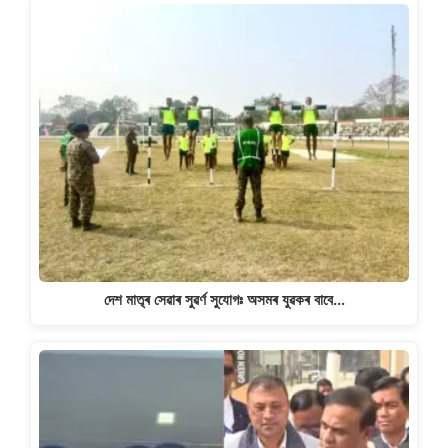
দেশ মাতৃৰ সেৱাৰ সুৱৰ্ণ সুযোগঃ অসমৰ যুৱকৰ বাবে…