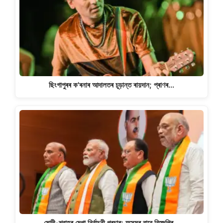
ছিংগাপুৰৰ ক'ৰনাৰ আদালতৰ চূড়ান্ত ৰায়দান; প্ৰাণৰ…
মোদী-শ্বাহৰ মেগা নিৰ্বাচনী প্ৰচাৰ; অসমৰ বাবে বিজেপিৰ…