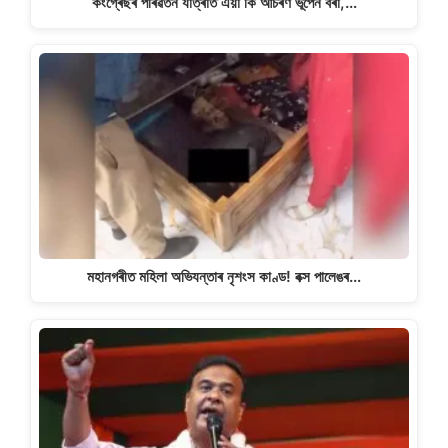
কংগ্ৰেছৰ পৰিৱৰ্তন যাত্ৰাত এয়া কি আচৰণ ভূপেন বৰা,…
মহানগৰীত মহিলা অভিযন্তাৰ নৃশংস কাণ্ড! বক্স পালেঙৰ…