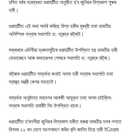
চলিত বৰ্ষৰ নৱেম্বৰত গুৱাহাটীত অনুষ্ঠিত হ’ব জুনিয়ৰ বিশ্বকাপ পুৰুষ
হকী।
গুৱাহাটীত এই কথা সদৰি কৰিছে বিশ্ব হকীৰ মূৰব্বী তথা ভাৰতীয়
অলিম্পিক সন্থাৰ সভাপতি ড: নৰেন্দ্ৰ বাট্ৰাই।
শুক্ৰবাৰে এদিনীয়া ভ্ৰমনসূচীৰে গুৱাহাটীত উপস্থিত হয় ভাৰতীয় হকী
ফেডাৰেছন আৰু কমনৱেলথ গেমছৰ সভাপতি ড: নৰেন্দ্ৰ বাট্ৰা।
বাট্ৰাক গুৱাহাটীত সম্বৰ্ধনা জনাই অসম হকী সন্থাৰ সভাপতি তথা
স্বাস্থ্য মন্ত্ৰী কেশৱ মহন্তই।
সম্বৰ্ধনা অনুষ্ঠানত মহানগৰ আৰক্ষী আযুক্ত তথা অসম চাইক্লিং
সন্থাৰ সভাপতি হাৰমীট সিং উপস্থিত থাকে।
গুৱাহাটীত হ’বলগীয়া জুনিয়ৰ বিশ্বকাপ হকীত ঘৰুৱা ভাৰতীয় দলৰ লগতে
বিশ্বৰ ২২ খন দেশে অংশগ্ৰহণ কৰিব বুলি জানিব দিয়ে হকী ইণ্ডিয়াৰ