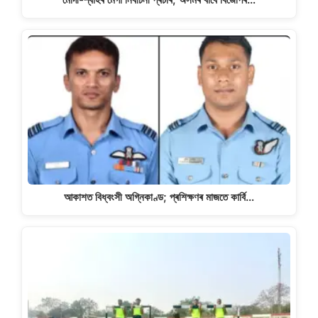
আকাশত বিধ্বংসী অগ্নিকাণ্ড; প্ৰশিক্ষণৰ মাজতে কাৰ্বি…