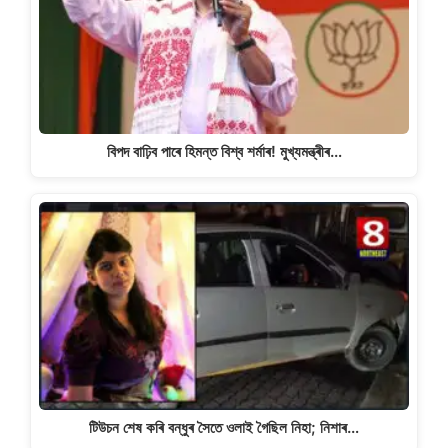
বিপদ বাঢ়িব পাৰে হিমন্ত বিশ্ব শৰ্মাৰ! মুখ্যমন্ত্ৰীৰ…
টিউচন শেষ কৰি বন্ধুৰ সৈতে ওলাই গৈছিল নিহা; নিশাৰ…