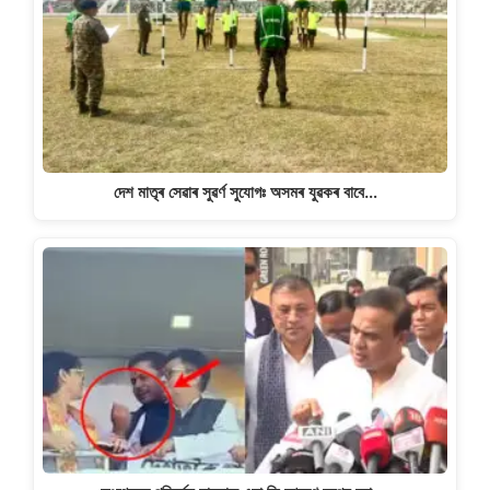
দেশ মাতৃৰ সেৱাৰ সুৱৰ্ণ সুযোগঃ অসমৰ যুৱকৰ বাবে…