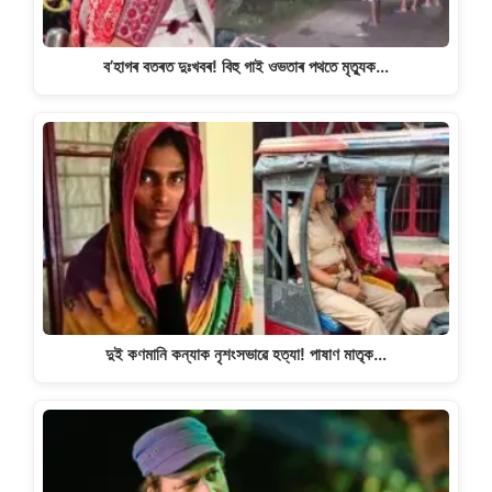
ব’হাগৰ বতৰত দুঃখবৰ! বিহু গাই ওভতাৰ পথতে মৃত্যুক…
দুই কণমানি কন্যাক নৃশংসভাৱে হত্যা! পাষাণ মাতৃক…