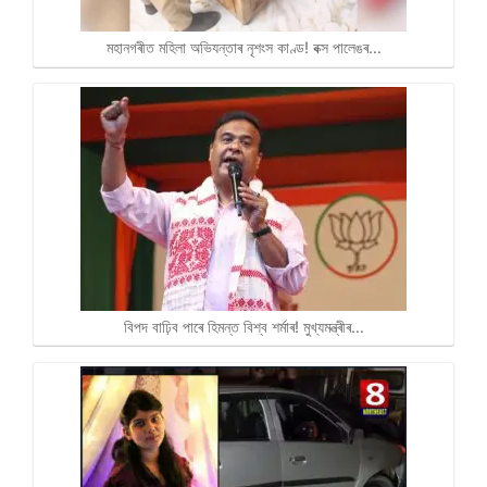
মহানগৰীত মহিলা অভিযন্তাৰ নৃশংস কাণ্ড! বক্স পালেঙৰ…
বিপদ বাঢ়িব পাৰে হিমন্ত বিশ্ব শৰ্মাৰ! মুখ্যমন্ত্ৰীৰ…