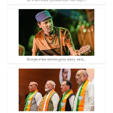
ছিংগাপুৰৰ ক'ৰনাৰ আদালতৰ চূড়ান্ত ৰায়দান; প্ৰাণৰ…