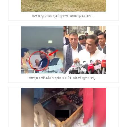
দেশ মাতৃৰ সেৱাৰ সুৱৰ্ণ সুযোগঃ অসমৰ যুৱকৰ বাবে…
কংগ্ৰেছৰ পৰিৱৰ্তন যাত্ৰাত এয়া কি আচৰণ ভূপেন বৰা,…