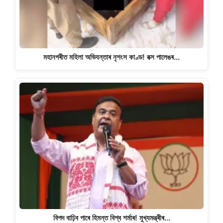
মহানগৰীত মহিলা অভিযন্তাৰ নৃশংস কাণ্ড! বক্স পালেঙৰ…
বিপদ বাঢ়িব পাৰে হিমন্ত বিশ্ব শৰ্মাৰ! মুখ্যমন্ত্ৰীৰ…