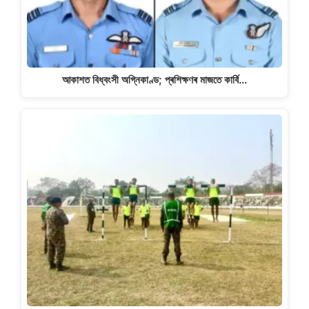
আকাশত বিধ্বংসী অগ্নিকাণ্ড; প্ৰশিক্ষণৰ মাজতে কাৰ্বি…