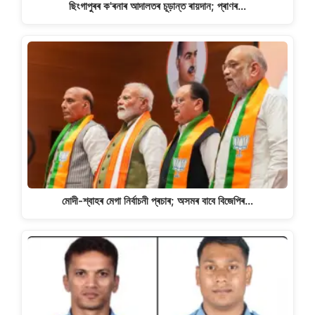
ছিংগাপুৰৰ ক'ৰনাৰ আদালতৰ চূড়ান্ত ৰায়দান; প্ৰাণৰ…
মোদী-শ্বাহৰ মেগা নিৰ্বাচনী প্ৰচাৰ; অসমৰ বাবে বিজেপিৰ…