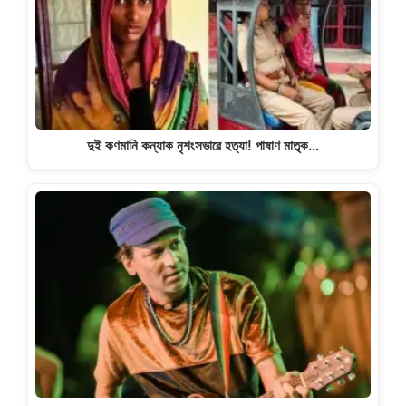
দুই কণমানি কন্যাক নৃশংসভাৱে হত্যা! পাষাণ মাতৃক…