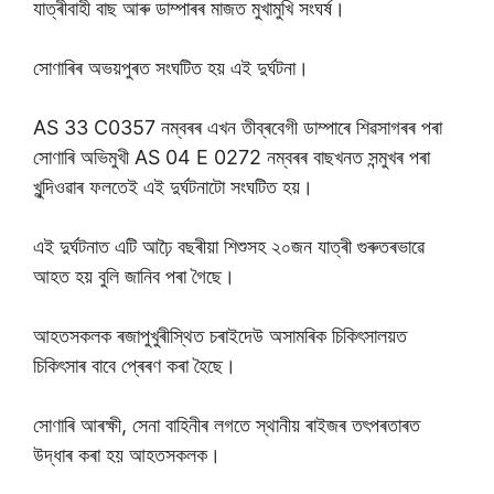
যাত্ৰীবাহী বাছ আৰু ডাম্পাৰৰ মাজত মুখামুখি সংঘৰ্ষ।
সোণাৰিৰ অভয়পুৰত সংঘটিত হয় এই দুৰ্ঘটনা।
AS 33 C0357 নম্বৰৰ এখন তীব্ৰবেগী ডাম্পাৰে শিৱসাগৰৰ পৰা
সোণাৰি অভিমুখী AS 04 E 0272 নম্বৰৰ বাছখনত সন্মুখৰ পৰা
খুন্দিওৱাৰ ফলতেই এই দুৰ্ঘটনাটো সংঘটিত হয়।
এই দুৰ্ঘটনাত এটি আঢ়ৈ বছৰীয়া শিশুসহ ২০জন যাত্ৰী গুৰুতৰভাৱে
আহত হয় বুলি জানিব পৰা গৈছে।
আহতসকলক ৰজাপুখুৰীস্থিত চৰাইদেউ অসামৰিক চিকিৎসালয়ত
চিকিৎসাৰ বাবে প্ৰেৰণ কৰা হৈছে।
সোণাৰি আৰক্ষী, সেনা বাহিনীৰ লগতে স্থানীয় ৰাইজৰ তৎপৰতাৰত
উদ্ধাৰ কৰা হয় আহতসকলক।