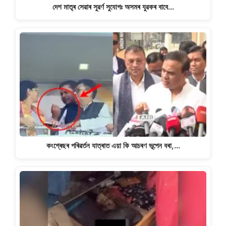
দেশ মাতৃৰ সেৱাৰ সুৱৰ্ণ সুযোগঃ অসমৰ যুৱকৰ বাবে…
কংগ্ৰেছৰ পৰিৱৰ্তন যাত্ৰাত এয়া কি আচৰণ ভূপেন বৰা,…