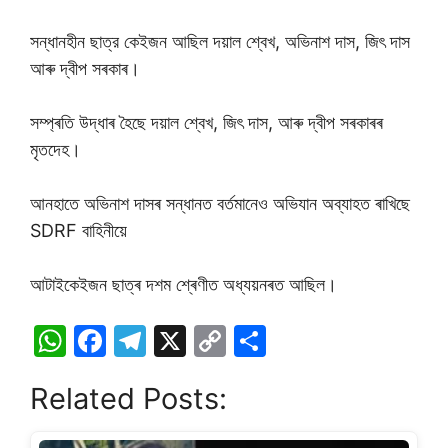
সন্ধানহীন ছাত্র কেইজন আছিল দয়াল শ্বেখ, অভিনাশ দাস, জিৎ দাস
আৰু দ্বীপ সৰকাৰ।
সম্প্ৰতি উদ্ধাৰ হৈছে দয়াল শ্বেখ, জিৎ দাস, আৰু দ্বীপ সৰকাৰৰ
মৃতদেহ।
আনহাতে অভিনাশ দাসৰ সন্ধানত বৰ্তমানেও অভিযান অব্যাহত ৰাখিছে
SDRF বাহিনীয়ে
আটাইকেইজন ছাত্ৰ দশম শ্ৰেণীত অধ্যয়নৰত আছিল।
W
F
T
X
C
S
h
a
el
o
h
Related Posts:
at
c
e
p
ar
s
e
gr
y
e