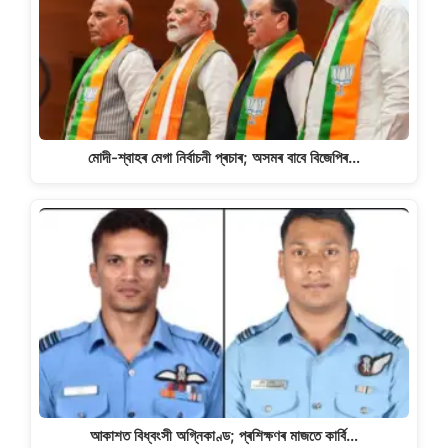
মোদী-শ্বাহৰ মেগা নিৰ্বাচনী প্ৰচাৰ; অসমৰ বাবে বিজেপিৰ…
আকাশত বিধ্বংসী অগ্নিকাণ্ড; প্ৰশিক্ষণৰ মাজতে কাৰ্বি…