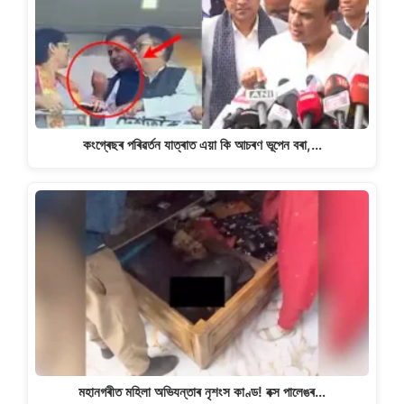
কংগ্ৰেছৰ পৰিৱৰ্তন যাত্ৰাত এয়া কি আচৰণ ভূপেন বৰা,…
মহানগৰীত মহিলা অভিযন্তাৰ নৃশংস কাণ্ড! বক্স পালেঙৰ…