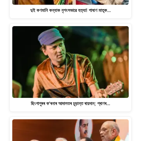
দুই কণমানি কন্যাক নৃশংসভাৱে হত্যা! পাষাণ মাতৃক…
ছিংগাপুৰৰ ক'ৰনাৰ আদালতৰ চূড়ান্ত ৰায়দান; প্ৰাণৰ…