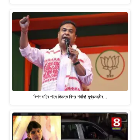
বিপদ বাঢ়িব পাৰে হিমন্ত বিশ্ব শৰ্মাৰ! মুখ্যমন্ত্ৰীৰ…