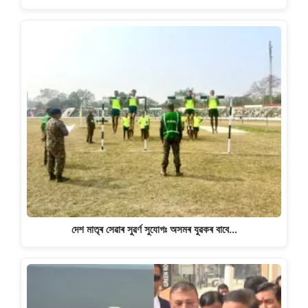
দেশ মাতৃৰ সেৱাৰ সুৱৰ্ণ সুযোগঃ অসমৰ যুৱকৰ বাবে…