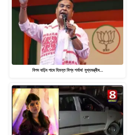
বিপদ বাঢ়িব পাৰে হিমন্ত বিশ্ব শৰ্মাৰ! মুখ্যমন্ত্ৰীৰ…