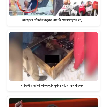
কংগ্ৰেছৰ পৰিৱৰ্তন যাত্ৰাত এয়া কি আচৰণ ভূপেন বৰা,…
মহানগৰীত মহিলা অভিযন্তাৰ নৃশংস কাণ্ড! বক্স পালেঙৰ…