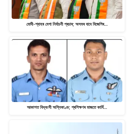
মোদী-শ্বাহৰ মেগা নিৰ্বাচনী প্ৰচাৰ; অসমৰ বাবে বিজেপিৰ…
আকাশত বিধ্বংসী অগ্নিকাণ্ড; প্ৰশিক্ষণৰ মাজতে কাৰ্বি…