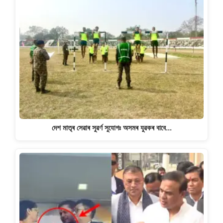
দেশ মাতৃৰ সেৱাৰ সুৱৰ্ণ সুযোগঃ অসমৰ যুৱকৰ বাবে…