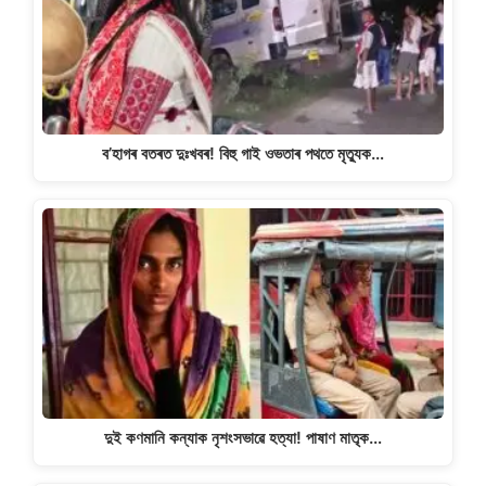
p
o
k
k
ব’হাগৰ বতৰত দুঃখবৰ! বিহু গাই ওভতাৰ পথতে মৃত্যুক…
দুই কণমানি কন্যাক নৃশংসভাৱে হত্যা! পাষাণ মাতৃক…