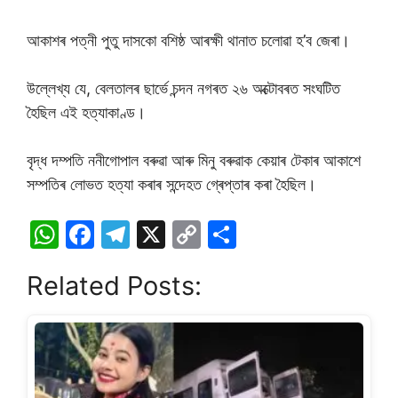
আকাশৰ পত্নী পুতু দাসকো বশিষ্ঠ আৰক্ষী থানাত চলোৱা হ’ব জেৰা।
উল্লেখ্য যে, বেলতালৰ ছাৰ্ভে চন্দন নগৰত ২৬ অক্টোবৰত সংঘটিত
হৈছিল এই হত্যাকাণ্ড।
বৃদ্ধ দম্পতি ননীগোপাল বৰুৱা আৰু মিনু বৰুৱাক কেয়াৰ টেকাৰ আকাশে
সম্পতিৰ লোভত হত্যা কৰাৰ সন্দেহত গ্ৰেপ্তাৰ কৰা হৈছিল।
W
F
T
X
C
S
h
a
el
o
h
Related Posts:
at
c
e
p
ar
s
e
gr
y
e
A
b
a
Li
p
o
m
n