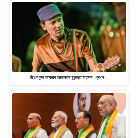
ছিংগাপুৰৰ ক'ৰনাৰ আদালতৰ চূড়ান্ত ৰায়দান; প্ৰাণৰ…