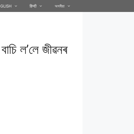
GLISH
हिन्दी
অসমীয়া
 বাচি ল’লে জীৱনৰ