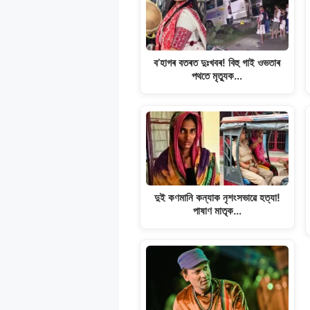
p
o
m
n
p
o
k
k
ব’হাগৰ বতৰত দুঃখবৰ! বিহু গাই ওভতাৰ
পথতে মৃত্যুক…
দুই কণমানি কন্যাক নৃশংসভাৱে হত্যা!
পাষাণ মাতৃক…