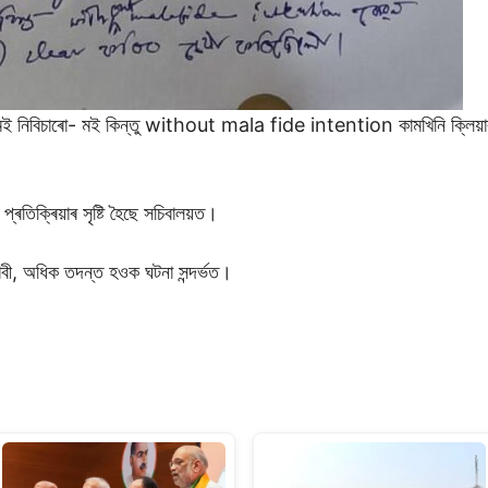
ো মই নিবিচাৰো- মই কিন্তু without mala fide intention কামখিনি ক্লিয়াৰ ক
প্ৰতিক্ৰিয়াৰ সৃষ্টি হৈছে সচিবালয়ত।
বী, অধিক তদন্ত হওক ঘটনা সন্দৰ্ভত।
S
h
ar
e