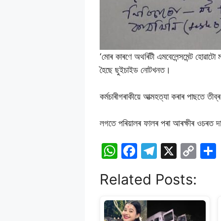
‘মোৰ কাৰণে অথৰিটী এমবেলেন্সমেন্ট হোৱাট
হৈছে ছুইচাইড নোটখনত।
কৰ্মচাৰীগৰাকীয়ে আত্মহত্যা কৰাৰ পাছতে তীব্ৰ 
লগতে পৰিয়ালৰ ফালৰ পৰা আৰক্ষীৰ ওচৰত দা
W
F
T
X
C
h
a
el
o
Related Posts:
at
c
e
p
s
e
gr
y
A
b
a
Li