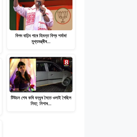
বিপদ বাঢ়িব পাৰে হিমন্ত বিশ্ব শৰ্মাৰ!
মুখ্যমন্ত্ৰীৰ…
টিউচন শেষ কৰি বন্ধুৰ সৈতে ওলাই গৈছিল
নিহা; নিশাৰ…