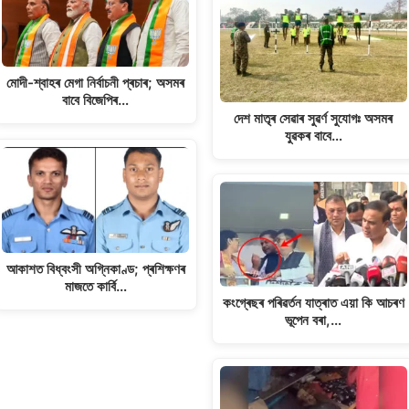
মোদী-শ্বাহৰ মেগা নিৰ্বাচনী প্ৰচাৰ; অসমৰ
বাবে বিজেপিৰ…
দেশ মাতৃৰ সেৱাৰ সুৱৰ্ণ সুযোগঃ অসমৰ
যুৱকৰ বাবে…
আকাশত বিধ্বংসী অগ্নিকাণ্ড; প্ৰশিক্ষণৰ
মাজতে কাৰ্বি…
কংগ্ৰেছৰ পৰিৱৰ্তন যাত্ৰাত এয়া কি আচৰণ
ভূপেন বৰা,…