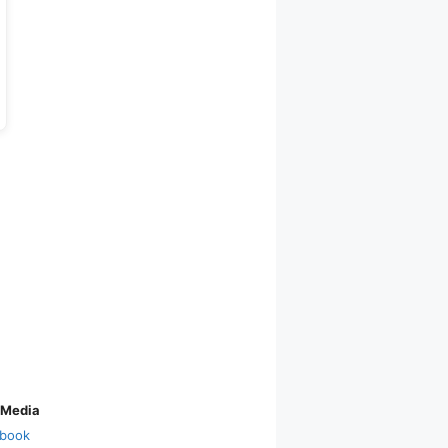
 Media
book