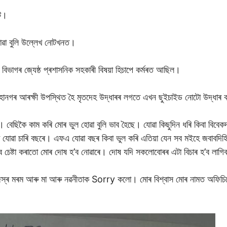
োট।
 লোৱা বুলি উল্লেখ নোটখনত।
বিভাগৰ জ্যেষ্ঠ প্ৰশাসনিক সহকাৰী বিষয়া হিচাপে কৰ্মৰত আছিল।
 মহানগৰ আৰক্ষী উপস্থিত হৈ মৃতদেহ উদ্ধাৰৰ লগতে এখন ছুইচাইড নোটো উদ্ধাৰ
 নহয়। বেছিকৈ কাম কৰি মোৰ ভুল হোৱা বুলি ভাব হৈছে। যোৱা কিছুদিন ধৰি কিব
োৱা চাৰি বছৰে। এফএ যোৱা বছৰ কিবা ভুল কৰি এতিয়া যেন সব মইহে জবাবদিহি
িব চেষ্টা কৰাতো মোৰ দোষ হ’ব নোৱাৰে। দোষ যদি সকলোবোৰৰ এটা বিচাৰ হ’ব লাগি
জস্ৰ মৰম আৰু মা আৰু নৱনীতাক Sorry কলো। মোৰ বিশ্বাস মোৰ নামত অফিচি