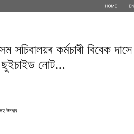
HOME
EN
সম সচিবালয়ৰ কৰ্মচাৰী বিবেক দাসে
াৰ ছুইচাইড নোট…
K
দেহ উদ্ধাৰ