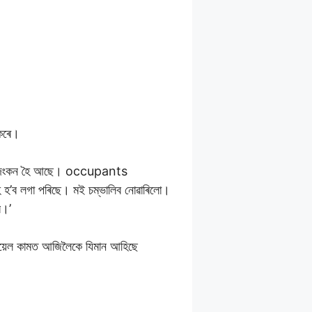
 কৰে।
া বিবেকদংকন হৈ আছে। occupants
 হ’ব লগা পৰিছে। মই চম্ভালিব নোৱাৰিলো।
ব।’
য়েল কামত আজিলৈকে যিমান আহিছে