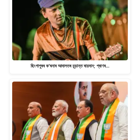
ছিংগাপুৰৰ ক'ৰনাৰ আদালতৰ চূড়ান্ত ৰায়দান; প্ৰাণৰ…