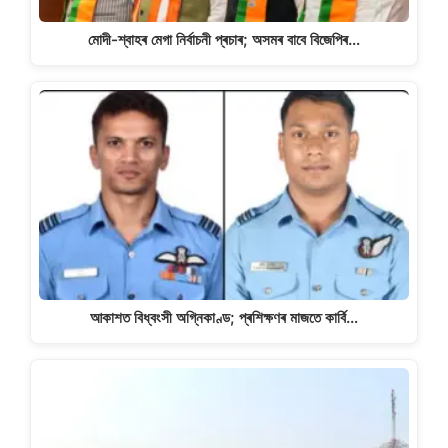
মোদী-শ্বাহৰ মেগা নিৰ্বাচনী প্ৰচাৰ; অসমৰ বাবে বিজেপিৰ…
আকাশত বিধ্বংসী অগ্নিকাণ্ড; প্ৰশিক্ষণৰ মাজতে কাৰ্বি…