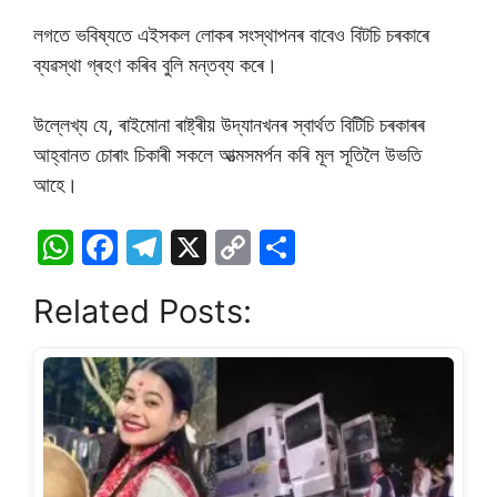
লগতে ভবিষ্যতে এইসকল লোকৰ সংস্থাপনৰ বাবেও বিটচি চৰকাৰে
ব্যৱস্থা গ্ৰহণ কৰিব বুলি মন্তব্য কৰে।
উল্লেখ্য যে, ৰাইমোনা ৰাষ্ট্ৰীয় উদ্যানখনৰ স্বাৰ্থত বিটিচি চৰকাৰৰ
আহ্বানত চোৰাং চিকাৰী সকলে আত্মসমৰ্পন কৰি মূল সূতিলৈ উভতি
আহে।
W
F
T
X
C
S
h
a
el
o
h
Related Posts:
at
c
e
p
ar
s
e
gr
y
e
A
b
a
Li
p
o
m
n
p
o
k
k