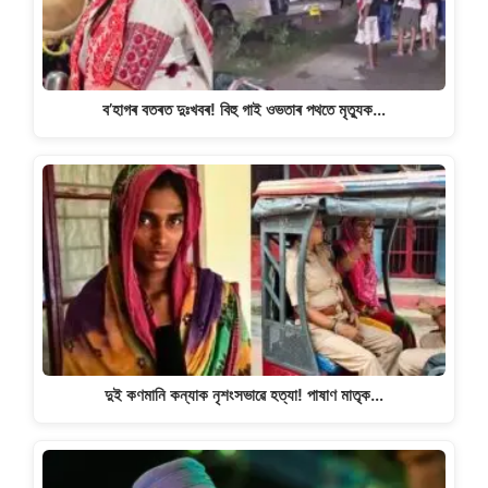
ব’হাগৰ বতৰত দুঃখবৰ! বিহু গাই ওভতাৰ পথতে মৃত্যুক…
দুই কণমানি কন্যাক নৃশংসভাৱে হত্যা! পাষাণ মাতৃক…