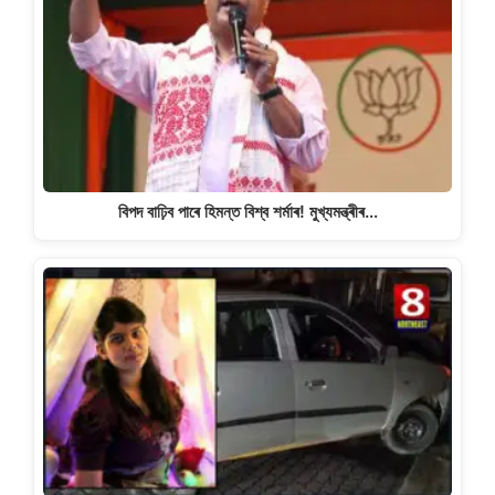
বিপদ বাঢ়িব পাৰে হিমন্ত বিশ্ব শৰ্মাৰ! মুখ্যমন্ত্ৰীৰ…