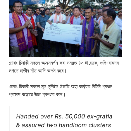
চোৰাং চিৰাকী সকলে আত্মসমৰ্পন কৰা সময়ত ৪০ টা বন্দুক, গুলি-বাৰুদৰ
লগতে হাতীৰ দাঁত আদি অৰ্পন কৰে।
চোৰাং চিকাৰী সকলে মূল সূতিলৈ উভতি অহা কাৰ্য্যক বিটিচি প্ৰধান
প্ৰমোদ বড়োৱে উচ্চ প্ৰশংসা কৰে।
Handed over Rs. 50,000 ex-gratia
& assured two handloom clusters