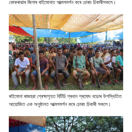
কোকৰাঝাৰ জিলাৰ ৰাইমোনাত আত্মসমৰ্পন কৰে চোৰাং চিকাৰীসকলে।
ৰাইমোনা ৰাজহুৱা প্ৰেক্ষাগৃহত বিটিচি প্ৰধান প্ৰমোদ বড়োৰ উপস্থিতিত
আয়োজিত এক অনুষ্ঠানত আত্মসমৰ্পন কৰে চোৰাং চিকাৰী সকলে।