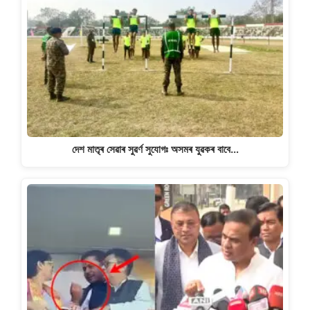
দেশ মাতৃৰ সেৱাৰ সুৱৰ্ণ সুযোগঃ অসমৰ যুৱকৰ বাবে…