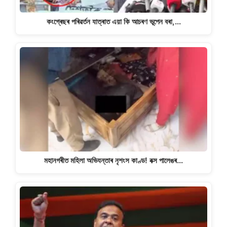
কংগ্ৰেছৰ পৰিৱৰ্তন যাত্ৰাত এয়া কি আচৰণ ভূপেন বৰা,…
মহানগৰীত মহিলা অভিযন্তাৰ নৃশংস কাণ্ড! বক্স পালেঙৰ…