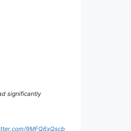
d significantly
witter.com/9MFQ6xQscb