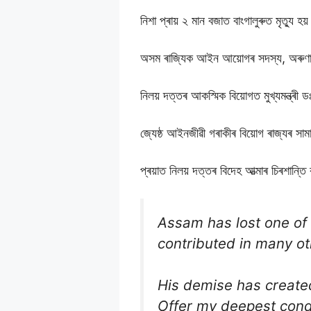
নিশা প্ৰায় ২ মান বজাত বাংগালুৰুত মৃত্যু হয
অসম ৰাজ্যিক আইন আয়োগৰ সদস্য, অৰুণাচল 
নিলয় দত্তৰ আকস্মিক বিয়োগত মুখ্যমন্ত্ৰী 
জ্যেষ্ঠ আইনজীৱী গৰাকীৰ বিয়োগ ৰাজ্যৰ সামাজ
প্ৰয়াত নিলয় দত্তৰ বিদেহ আত্মাৰ চিৰশান্ত
Assam has lost one of 
contributed in many oth
His demise has created 
Offer my deepest cond