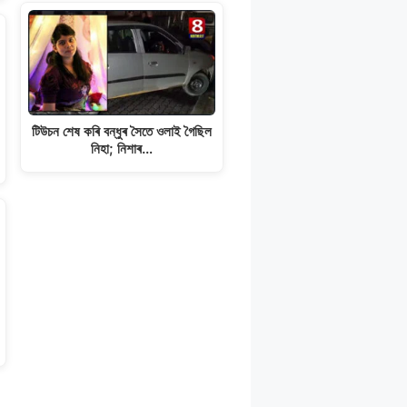
টিউচন শেষ কৰি বন্ধুৰ সৈতে ওলাই গৈছিল
নিহা; নিশাৰ…