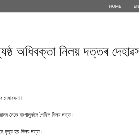
HOME
EN
যেষ্ঠ অধিবক্তা নিলয় দত্তৰ দেহাৱসনা
্তৰ দেহাৱসনা।
য়ালৰ সৈতে বাংগালুৰুলৈ গৈছিল নিলয় দত্ত।
হৈ মৃত্যু হয় নিলয় দত্ত।