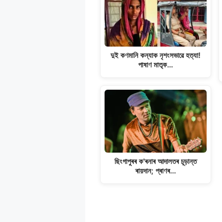
দুই কণমানি কন্যাক নৃশংসভাৱে হত্যা!
পাষাণ মাতৃক…
ছিংগাপুৰৰ ক'ৰনাৰ আদালতৰ চূড়ান্ত
ৰায়দান; প্ৰাণৰ…