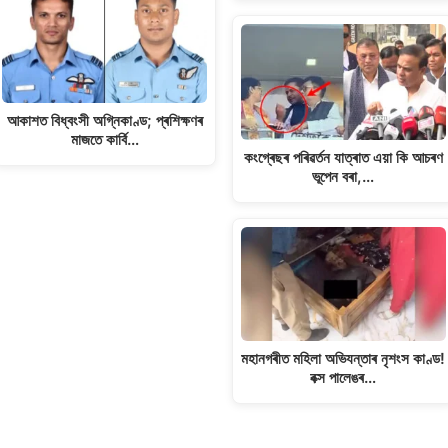
আকাশত বিধ্বংসী অগ্নিকাণ্ড; প্ৰশিক্ষণৰ
মাজতে কাৰ্বি…
কংগ্ৰেছৰ পৰিৱৰ্তন যাত্ৰাত এয়া কি আচৰণ
ভূপেন বৰা,…
মহানগৰীত মহিলা অভিযন্তাৰ নৃশংস কাণ্ড!
বক্স পালেঙৰ…