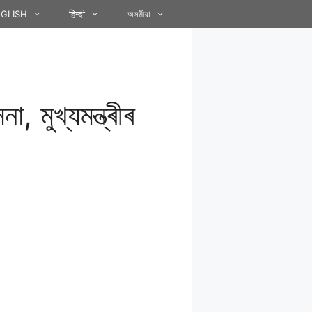
GLISH
हिन्दी
অসমীয়া
, মুখ্যমন্ত্ৰীৰ