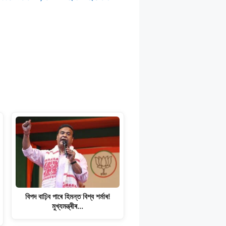
বিপদ বাঢ়িব পাৰে হিমন্ত বিশ্ব শৰ্মাৰ!
মুখ্যমন্ত্ৰীৰ…