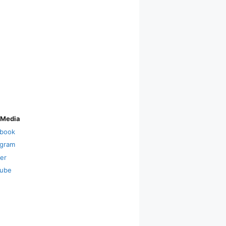
 Media
book
agram
ter
ube