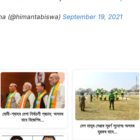
ma (@himantabiswa)
September 19, 2021
মোদী-শ্বাহৰ মেগা নিৰ্বাচনী প্ৰচাৰ; অসমৰ
বাবে বিজেপিৰ…
দেশ মাতৃৰ সেৱাৰ সুৱৰ্ণ সুযোগঃ অসমৰ
যুৱকৰ বাবে…