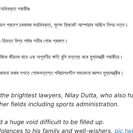
় অধিবক্তা গৰাকীৰ৷
প্ৰদেশ চৰকাৰৰ মহাধিবক্তা, সুদক্ষ ক্ৰিকেট আম্পায়াৰ আছিল নিলয় দত্ত।
ডঃ হিমন্ত বিশ্ব শৰ্মাৰ গভীৰ শোক প্ৰকাশ।
িক জীৱনৰ বাবে এক অপূৰণীয় ক্ষতি বুলি মন্তব্য কৰে মু্খ্যমন্ত্ৰী গৰাকীয়ে।
ি কামনা কৰাৰ লগতে শোকসন্তপ্ত পৰিয়ালবৰ্গলৈ সমবেদনা জ্ঞাপন মুখ্যমন্ত্ৰীৰ।
the brightest lawyers, Nilay Dutta, who also ha
er fields including sports administration.
a huge void difficult to be filled up.
olences to his family and well-wishers.
pic.t