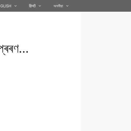
GLISH
हिन्दी
অসমীয়া
প্ৰেৰণ…