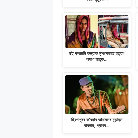
p
k
m
k
দুই কণমানি কন্যাক নৃশংসভাৱে হত্যা!
পাষাণ মাতৃক…
ছিংগাপুৰৰ ক'ৰনাৰ আদালতৰ চূড়ান্ত
ৰায়দান; প্ৰাণৰ…