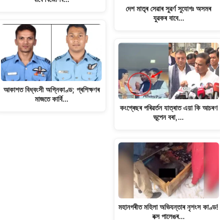
দেশ মাতৃৰ সেৱাৰ সুৱৰ্ণ সুযোগঃ অসমৰ
যুৱকৰ বাবে…
আকাশত বিধ্বংসী অগ্নিকাণ্ড; প্ৰশিক্ষণৰ
মাজতে কাৰ্বি…
কংগ্ৰেছৰ পৰিৱৰ্তন যাত্ৰাত এয়া কি আচৰণ
ভূপেন বৰা,…
মহানগৰীত মহিলা অভিযন্তাৰ নৃশংস কাণ্ড!
বক্স পালেঙৰ…