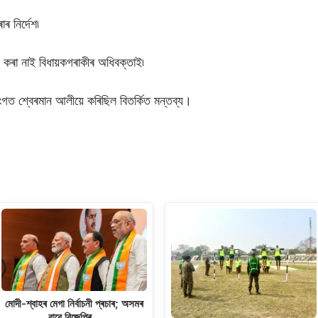
াৰ নিৰ্দেশ৷
 কৰা নাই বিধায়কগৰাকীৰ অধিবক্তাই৷
গত শ্বেৰমান আলীয়ে কৰিছিল বিতৰ্কিত মন্তব্য।
মোদী-শ্বাহৰ মেগা নিৰ্বাচনী প্ৰচাৰ; অসমৰ
বাবে বিজেপিৰ…