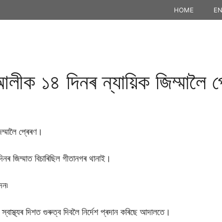
HOME
EN
আলীক ১৪ দিনৰ ন্যায়িক জিম্মালৈ 
িম্মালৈ প্ৰেৰণ।
দিনৰ জিম্মাত বিচাৰিছিল গীতানগৰ থানাই।
দন৷
 স্বাস্থ্যৰ দিশত গুৰুত্ব দিবলৈ নিৰ্দেশ প্ৰদান কৰিছে আদালতে।