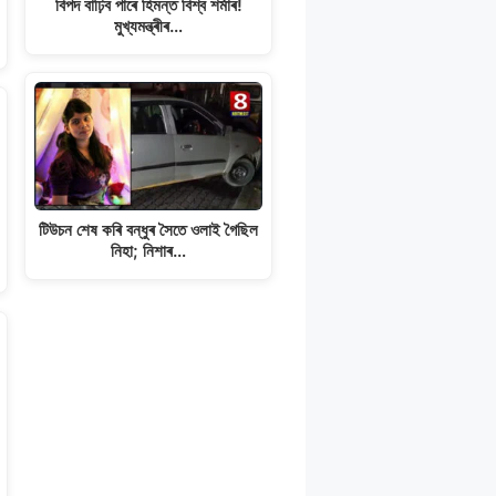
বিপদ বাঢ়িব পাৰে হিমন্ত বিশ্ব শৰ্মাৰ!
মুখ্যমন্ত্ৰীৰ…
টিউচন শেষ কৰি বন্ধুৰ সৈতে ওলাই গৈছিল
নিহা; নিশাৰ…