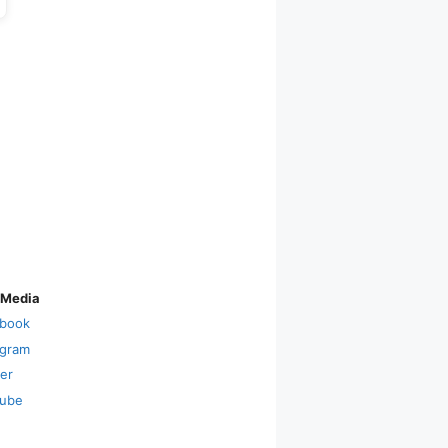
 Media
book
agram
ter
ube