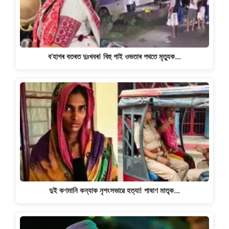
k
ব’হাগৰ বতৰত দুঃখবৰ! বিহু গাই ওভতাৰ পথতে মৃত্যুক…
দুই কণমানি কন্যাক নৃশংসভাৱে হত্যা! পাষাণ মাতৃক…