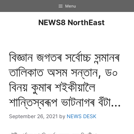
Menu
NEWS8 NorthEast
বিজ্ঞান জগতৰ সৰ্বোচ্চ সন্মানৰ
তালিকাত অসম সন্তান, ড০
বিনয় কুমাৰ শইকীয়ালৈ
শান্তিস্বৰূপ ভাটনাগৰ বঁটা…
September 26, 2021
by
NEWS DESK