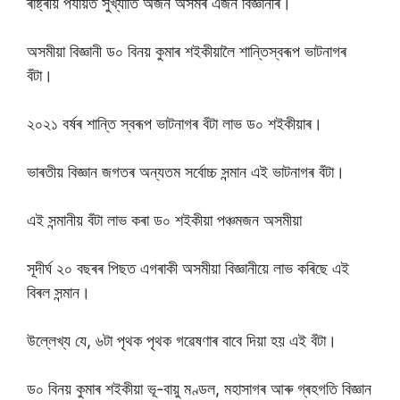
ৰাষ্ট্ৰীয় পৰ্যায়ত সুখ্যাতি অৰ্জন অসমৰ এজন বিজ্ঞানীৰ।
অসমীয়া বিজ্ঞানী ড০ বিনয় কুমাৰ শইকীয়ালৈ শান্তিস্বৰূপ ভাটনাগৰ
বঁটা।
২০২১ বৰ্ষৰ শান্তি স্বৰূপ ভাটনাগৰ বঁটা লাভ ড০ শইকীয়াৰ।
ভাৰতীয় বিজ্ঞান জগতৰ অন্যতম সৰ্বোচ্চ সন্মান এই ভাটনাগৰ বঁটা।
এই সন্মানীয় বঁটা লাভ কৰা ড০ শইকীয়া পঞ্চমজন অসমীয়া
সূদীৰ্ঘ ২০ বছৰৰ পিছত এগৰাকী অসমীয়া বিজ্ঞানীয়ে লাভ কৰিছে এই
বিৰল সন্মান।
উল্লেখ্য যে, ৬টা পৃথক পৃথক গৱেষণাৰ বাবে দিয়া হয় এই বঁটা।
ড০ বিনয় কুমাৰ শইকীয়া ভূ-বায়ু মণ্ডল, মহাসাগৰ আৰু গ্ৰহগতি বিজ্ঞান