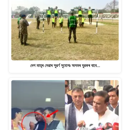
দেশ মাতৃৰ সেৱাৰ সুৱৰ্ণ সুযোগঃ অসমৰ যুৱকৰ বাবে…