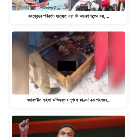
কংগ্ৰেছৰ পৰিৱৰ্তন যাত্ৰাত এয়া কি আচৰণ ভূপেন বৰা,…
মহানগৰীত মহিলা অভিযন্তাৰ নৃশংস কাণ্ড! বক্স পালেঙৰ…