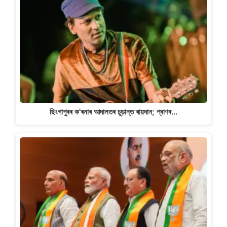
ছিংগাপুৰৰ ক'ৰনাৰ আদালতৰ চূড়ান্ত ৰায়দান; প্ৰাণৰ…