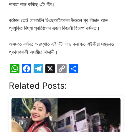
শাখাত লাভ কৰিছে এই বঁটা।
বৰ্তমান তেওঁ যোৰহাটৰ চিএছআইআৰৰ উত্তৰ পূব বিজ্ঞান আৰু
প্ৰযুক্তি বিদ্যা প্ৰতিষ্ঠানৰ এজন বিজ্ঞানী হিচাপে কৰ্মৰত।
অসমতে কৰ্মৰত অৱস্থাত এই বঁটা লাভ কৰা ড০ শইকীয়া সম্ভৱত
প্ৰথমগৰাকী অসমীয়া বিজ্ঞানী।
W
F
T
X
C
S
h
a
el
o
h
Related Posts:
at
c
e
p
ar
s
e
gr
y
e
A
b
a
Li
p
o
m
n
p
o
k