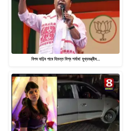
বিপদ বাঢ়িব পাৰে হিমন্ত বিশ্ব শৰ্মাৰ! মুখ্যমন্ত্ৰীৰ…