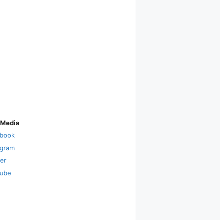
 Media
book
agram
ter
ube