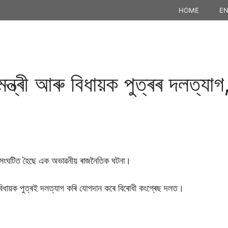
HOME
EN
ন্ত্ৰী আৰু বিধায়ক পুত্ৰৰ দলত্যা
 সংঘটিত হৈছে এক অভাৱনীয় ৰাজনৈতিক ঘটনা।
 বিধায়ক পুত্ৰই দলত্যাগ কৰি যােগদান কৰে বিৰােধী কংগ্ৰেছ দলত।