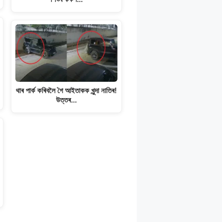
থাৰ পাৰ্ক কৰিবলৈ গৈ আইতাকক খুন্দা নাতিৰ!
উত্তৰ…