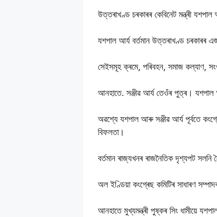
উত্তৰাখণ্ড চৰকাৰৰ কেবিনেট মন্ত্ৰী যশপাল 
যশপাল আৰ্য বৰ্তমান উত্তৰাখণ্ড চৰকাৰৰ এজন
সেইসমূহ ক্ৰমে, পৰিবহন, সমাজ কল্যাণ, সংখ
আনহাতে. সঞ্জীৱ আৰ্য তেওঁৰ পুত্ৰ। যশপাল আৰ
অৱশ্যে যশপাল আৰু সঞ্জীৱ আৰ্য পূৰ্বতে ক
বিফলতা।
বৰ্তমান ৰাজ্যখনৰ ৰাজনৈতিক দৃশ্যপট সলনি 
অল ইণ্ডিয়া কংগ্ৰেছ কমিটিৰ সাধাৰণ সম্প
আনহাতে মুখ্যমন্ত্ৰী পুষ্কৰ সিং ধামীয়ে য