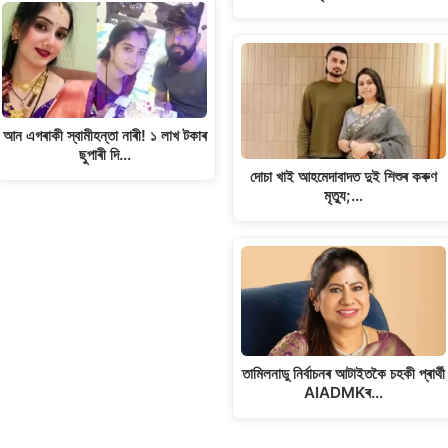
আন এগৰাকী স্বামীহন্তা নাৰী! ১ লাখ টকাৰ
ছুপাৰী দি…
দোচা খাই আহমেদাবাদত দুই শিশুৰ কৰুণ
মৃত্যু;…
তামিলনাডু নিৰ্বাচনৰ আটাইতকৈ চহকী প্ৰাৰ্থী
AIADMKৰ…