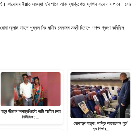
দিওঁ। কাৰোবাৰ ইয়াত সমস্যা হ’ব পাৰে আৰু ব্যক্তিগত স্বাৰ্থৰ বাবে যাব পাৰে। য
 যোৱা জুলাই মাহত পুষ্কৰ সিং ধামীৰ চৰকাৰৰ মন্ত্ৰী হিচাপে শপত গ্ৰহণ কৰিছিল।
নতুন জীৱনৰ আৰম্ভণিতেই নামি আহিল চৰম
বিভীষিকা;…
শোকাতুৰ যাত্ৰা; শান্তি আলোচনাৰ পূৰ্বে
'মৃত শিশু’ৰ…