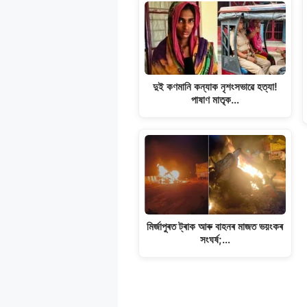
দুই কণমানি কন্যাক নৃশংসভাৱে হত্যা!
পাষাণ মাতৃক…
মিৰ্জাপুৰত ট্ৰাক আৰু বাহনৰ মাজত ভয়ংকৰ
সংঘৰ্ষ;…