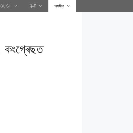
GLISH
हिन्दी
অসমীয়া
গ, কংগ্ৰেছত