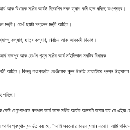
আৰ্য আৰু বিধায়ক সঞ্জীৱ আৰ্যই বিজেপিৰ দমন ত্যাগ কৰি হাত ধৰিছে কংগ্ৰেছৰ।
 মন্ত্ৰী। তেওঁ ছয়টা দপ্তৰৰ মন্ত্ৰী আছিল।
্যালঘু কল্যাণ, ছাত্ৰ কল্যাণ, নিৰ্বাচন আৰু আবকাৰী বিভাগ।
্য বাজপুৰ আৰু তেওঁৰ পুত্ৰ সঞ্জীৱ আৰ্য নাইনিতাল সমষ্টিৰ বিধায়ক।
ংগ্ৰেছী আছিল। কিন্তু কংগ্ৰেছলৈ তেওঁলোক পুনৰ উভতি যোৱাটোৱে প্ৰশ্ন উত্থাপ
হৈ পৰিছে।
াদক কেচি বেণুগোপালে যশপাল আৰ্য আৰু সঞ্জীৱ আৰ্যক আদৰণি জনায় কয় যে এইয়
শপাল আৰ্যৰ প্ৰস্থান সন্দৰ্ভত কয় যে, “আমি সকলো লোককে সন্মান কৰো। আমি পৰিয়া