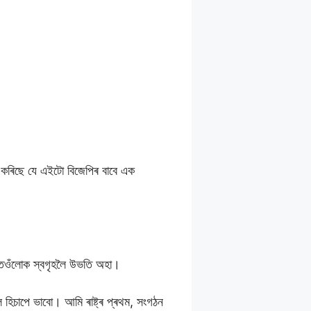
ন কৰিছে যে এইটো বিজেপিৰ বাবে এক
া তেওঁলোক স্বগৃহলৈ উভতি অহা।
ল হিচাপে ভাবো। আমি ৰাষ্ট্ৰ প্ৰথম, সংগঠন