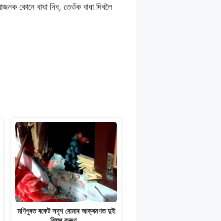
োৱাজনক কোনে বাধা দিব, তেওঁক বাধা দিবলৈ
মণিপুৰত ৰকেট সদৃশ বোমাৰ আক্ৰমণত দুই
শিশুৰ কৰুণ…