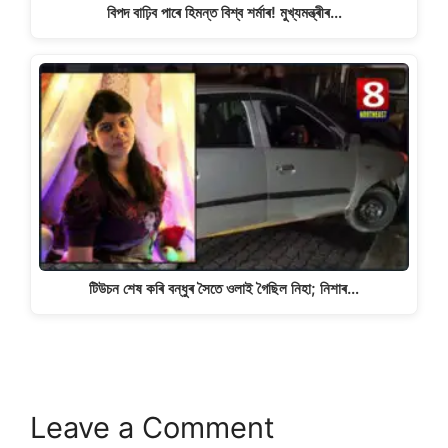
বিপদ বাঢ়িব পাৰে হিমন্ত বিশ্ব শৰ্মাৰ! মুখ্যমন্ত্ৰীৰ…
টিউচন শেষ কৰি বন্ধুৰ সৈতে ওলাই গৈছিল নিহা; নিশাৰ…
Leave a Comment