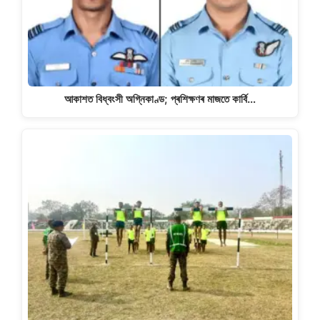
আকাশত বিধ্বংসী অগ্নিকাণ্ড; প্ৰশিক্ষণৰ মাজতে কাৰ্বি…