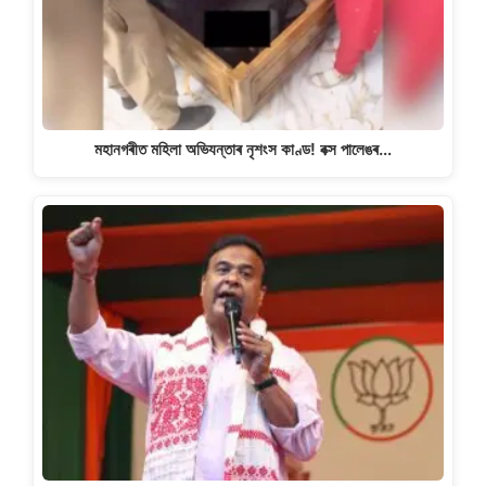
মহানগৰীত মহিলা অভিযন্তাৰ নৃশংস কাণ্ড! বক্স পালেঙৰ…