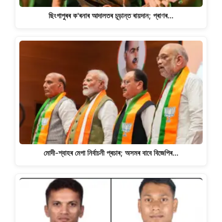
ছিংগাপুৰৰ ক'ৰনাৰ আদালতৰ চূড়ান্ত ৰায়দান; প্ৰাণৰ…
মোদী-শ্বাহৰ মেগা নিৰ্বাচনী প্ৰচাৰ; অসমৰ বাবে বিজেপিৰ…