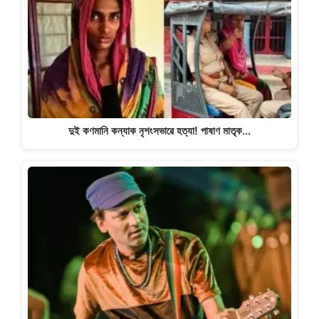
দুই কণমানি কন্যাক নৃশংসভাৱে হত্যা! পাষাণ মাতৃক…