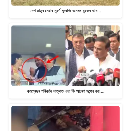
দেশ মাতৃৰ সেৱাৰ সুৱৰ্ণ সুযোগঃ অসমৰ যুৱকৰ বাবে…
কংগ্ৰেছৰ পৰিৱৰ্তন যাত্ৰাত এয়া কি আচৰণ ভূপেন বৰা,…