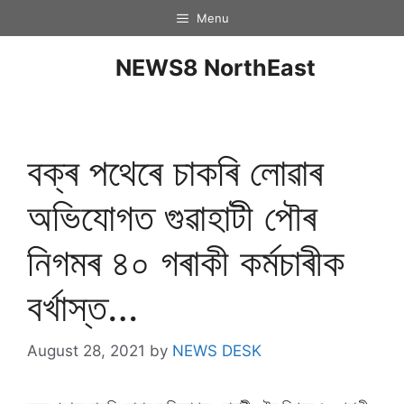
Menu
NEWS8 NorthEast
বক্ৰ পথেৰে চাকৰি লোৱাৰ
অভিযোগত গুৱাহাটী পৌৰ
নিগমৰ ৪০ গৰাকী কৰ্মচাৰীক
বৰ্খাস্ত…
August 28, 2021
by
NEWS DESK