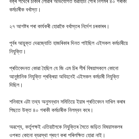
বক্ৰ পথেৰে চাকৰি লোৱাৰ অভিযোগত গুৱাহাটী পৌৰ নিগমৰ ৪০ গৰাকী
কৰ্মচাৰীক বৰ্খাস্ত।
২৭ আগষ্টৰ পৰা কাৰ্যকৰী হোৱাকৈ বৰ্খাস্তৰ নিৰ্দেশ চৰকাৰৰ।
পূৰ্বৰ আয়ুক্ত দেৱজ্যোতি হাজৰিকাৰ দিনত পাইছিল এইসকল কৰ্মচাৰীয়ে
নিযুক্তি।
প্ৰতিবেদনত কোৱা হৈছিল যে জি এম চিৰ শীৰ্ষ বিষয়াসকলে কোনো
আনুষ্ঠানিক নিযুক্তি প্ৰক্ৰিয়া অবিহনেই এইসকল কৰ্মচাৰী নিযুক্তি
দিছিল।
শনিবাৰে এটা তথ্য অনুসন্ধান সমিতিয়ে ইয়াৰ প্ৰতিবেদন দাখিল কৰাৰ
পিছতে উক্ত ৪০ গৰাকী কৰ্মচাৰীক নিলম্বন কৰে।
অৱশ্যে, কৰ্তৃপক্ষই এতিয়ালৈকে নিযুক্তিৰ সৈতে জড়িত বিষয়াসকলৰ
ওপৰত কোনো ব্যৱস্থা গ্ৰহণ কৰা পৰিলক্ষিত হোৱা নাই।