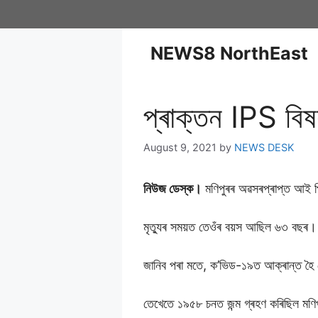
NEWS8 NorthEast
প্ৰাক্তন IPS বিষ
August 9, 2021
by
NEWS DESK
নিউজ ডেস্ক।
মণিপুৰৰ অৱসৰপ্ৰাপ্ত আই পি
মৃত্যুৰ সময়ত তেওঁৰ বয়স আছিল ৬৩ বছৰ।
জানিব পৰা মতে, ক’ভিড-১৯ত আক্ৰান্ত হৈ দ
তেখেতে ১৯৫৮ চনত জন্ম গ্ৰহণ কৰিছিল মণিপ