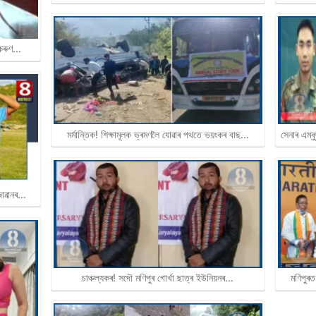
 কৰুণ…
মৰ্মান্তিক! শিক্ষামূলক ভ্ৰমণলৈ যোৱাৰ পথতে ভয়ংকৰ বাছ…
সেনাৰ এম্ব
 জোৱানৰ…
চাঞ্চল্যকৰ! সদৌ মণিপুৰ গোৰ্খা ছাত্ৰ ইউনিয়নৰ…
মণিপুৰ