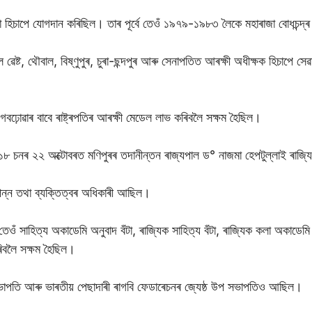
়া হিচাপে যোগদান কৰিছিল। তাৰ পূৰ্বে তেওঁ ১৯৭৯-১৯৮৩ লৈকে মহাৰাজা বোধচন্দ
 ৱেষ্ট, থৌবাল, বিষ্ণুপুৰ, চুৰা-ছন্দপুৰ আৰু সেনাপতিত আৰক্ষী অধীক্ষক হিচাপ
বঢ়োৱাৰ বাবে ৰাষ্ট্ৰপতিৰ আৰক্ষী মেডেল লাভ কৰিবলৈ সক্ষম হৈছিল।
 চনৰ ২২ অক্টোবৰত মণিপুৰৰ তদানীন্তন ৰাজ্যপাল ড° নাজমা হেপটুল্লাই ৰাজ্যিক
্পন্ন তথা ব্যক্তিত্বৰ অধিকাৰী আছিল।
তেওঁ সাহিত্য অকাডেমি অনুবাদ বঁটা, ৰাজ্যিক সাহিত্য বঁটা, ৰাজ্যিক কলা অকাডেমি
ৰিবলৈ সক্ষম হৈছিল।
সভাপতি আৰু ভাৰতীয় পেছাদাৰী ৰাগবি ফেডাৰেচনৰ জ্যেষ্ঠ উপ সভাপতিও আছিল।