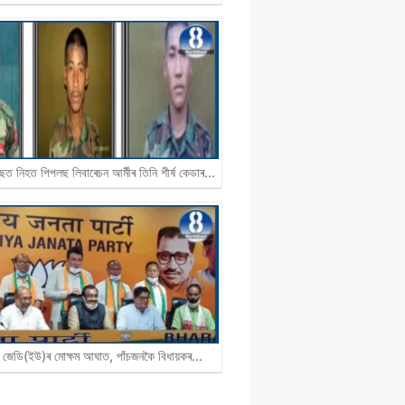
ুছত নিহত পিপলছ লিবাৰেচন আৰ্মীৰ তিনি শীৰ্ষ কেডাৰ...
ত জেডি(ইউ)ৰ মোক্ষম আঘাত, পাঁচজনকৈ বিধায়কৰ…