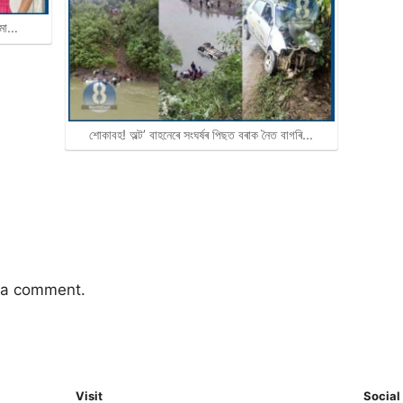
ােমা…
শোকাবহ! অল্ট’ বাহনেৰে সংঘৰ্ষৰ পিছত বৰাক নৈত বাগৰি…
 a comment.
Visit
Social