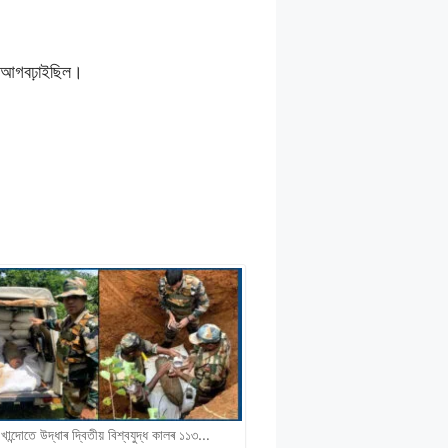
ণি আগবঢ়াইছিল।
 খান্দোতে উদ্ধাৰ দ্বিতীয় বিশ্বযুদ্ধ কালৰ ১১৩…