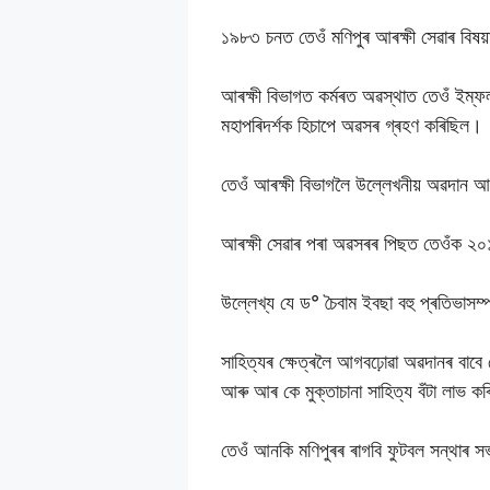
১৯৮৩ চনত তেওঁ মণিপুৰ আৰক্ষী সেৱাৰ বিষয
আৰক্ষী বিভাগত কৰ্মৰত অৱস্থাত তেওঁ ইম্ফল
মহাপৰিদৰ্শক হিচাপে অৱসৰ গ্ৰহণ কৰিছিল।
তেওঁ আৰক্ষী বিভাগলৈ উল্লেখনীয় অৱদান আগ
আৰক্ষী সেৱাৰ পৰা অৱসৰৰ পিছত তেওঁক ২০১৮
উল্লেখ্য যে ড° চৈবাম ইবছা বহু প্ৰতিভাসম
সাহিত্যৰ ক্ষেত্ৰলৈ আগবঢ়োৱা অৱদানৰ বাবে 
আৰু আৰ কে মুক্তাচানা সাহিত্য বঁটা লাভ ক
তেওঁ আনকি মণিপুৰৰ ৰাগবি ফুটবল সন্থাৰ 