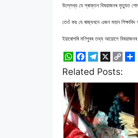
উল্লেখ্য যে প্ৰাক্তন বিষয়াজনৰ মৃত্যুত শো
তেওঁ কয় যে ৰাজ্যখনে এজন মহান শিক্ষাবিদ
ইয়াৰোপৰি মণিপুৰৰ তথ্য আয়োগে বিষয়াজন
W
F
T
X
C
S
Related Posts:
h
a
e
o
h
a
c
l
p
a
t
e
e
y
r
s
b
g
L
e
A
o
r
i
p
o
a
n
p
k
m
k