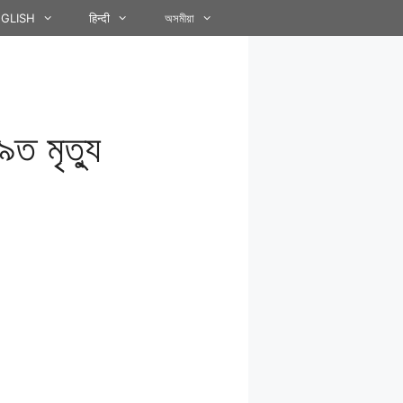
GLISH
हिन्दी
অসমীয়া
ত মৃত্যু