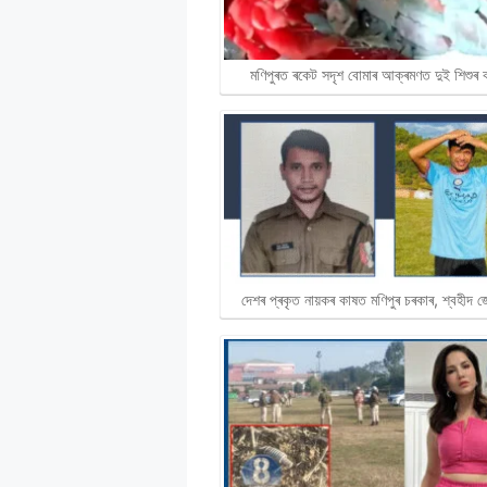
মণিপুৰত ৰকেট সদৃশ বোমাৰ আক্ৰমণত দুই শিশুৰ
দেশৰ প্ৰকৃত নায়কৰ কাষত মণিপুৰ চৰকাৰ, শ্বহীদ