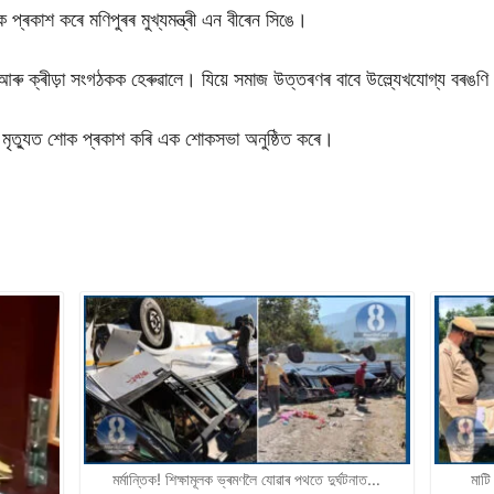
ক প্ৰকাশ কৰে মণিপুৰৰ মুখ্যমন্ত্ৰী এন বীৰেন সিঙে।
 আৰু ক্ৰীড়া সংগঠকক হেৰুৱালে। যিয়ে সমাজ উত্তৰণৰ বাবে উল্ল্যেখযোগ্য বৰঙ
ৰ মৃত্যুত শোক প্ৰকাশ কৰি এক শোকসভা অনুষ্ঠিত কৰে।
মৰ্মান্তিক! শিক্ষামূলক ভ্ৰমণলৈ যোৱাৰ পথতে দুৰ্ঘটনাত…
মাটি