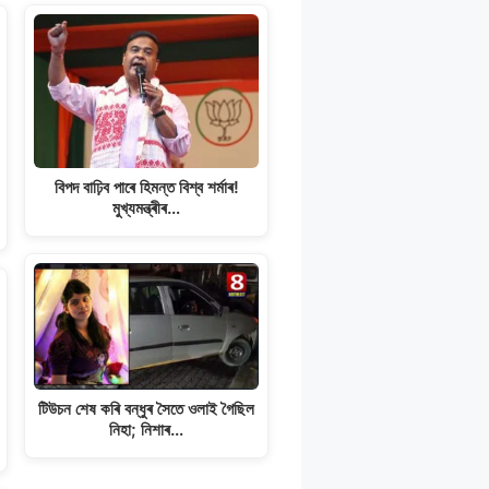
বিপদ বাঢ়িব পাৰে হিমন্ত বিশ্ব শৰ্মাৰ!
মুখ্যমন্ত্ৰীৰ…
টিউচন শেষ কৰি বন্ধুৰ সৈতে ওলাই গৈছিল
নিহা; নিশাৰ…