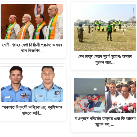
মোদী-শ্বাহৰ মেগা নিৰ্বাচনী প্ৰচাৰ; অসমৰ
বাবে বিজেপিৰ…
দেশ মাতৃৰ সেৱাৰ সুৱৰ্ণ সুযোগঃ অসমৰ
যুৱকৰ বাবে…
আকাশত বিধ্বংসী অগ্নিকাণ্ড; প্ৰশিক্ষণৰ
মাজতে কাৰ্বি…
কংগ্ৰেছৰ পৰিৱৰ্তন যাত্ৰাত এয়া কি আচৰণ
ভূপেন বৰা,…