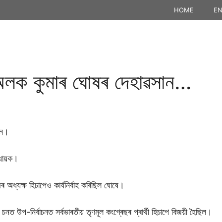
HOME
EN
ক অলক কুমাৰ ঘোষৰ দেহাৱসান…
ান।
িধায়ক।
অধ্যক্ষ হিচাপেও কাৰ্যনিৰ্বাহ কৰিছিল ঘোষে।
নত উপ-নিৰ্বাচনত সৰ্বভাৰতীয় তৃণমূল কংগ্ৰেছৰ প্ৰাৰ্থী হিচাপে বিজয়ী হৈছিল।