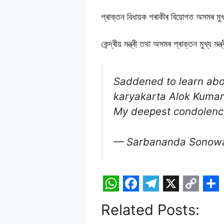
প্ৰাক্তন বিধায়ক গৰাকীৰ বিয়োগত অসমৰ মুখ্
কেন্দ্ৰীয় মন্ত্ৰী তথা অসমৰ প্ৰাক্তন মুখ্য
Saddened to learn abo
karyakarta Alok Kumar 
My deepest condolence
— Sarbananda Sonowa
W
F
T
X
C
S
Related Posts:
h
a
e
o
h