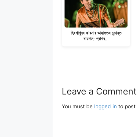
ছিংগাপুৰৰ ক'ৰনাৰ আদালতৰ চূড়ান্ত
ৰায়দান; প্ৰাণৰ…
Leave a Comment
You must be
logged in
to post