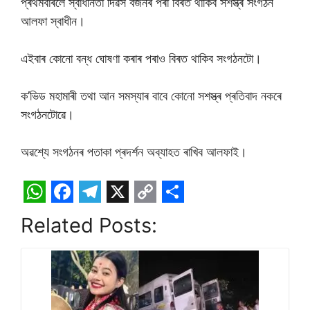
প্ৰথমবাৰলৈ স্বাধীনতা দিৱস বৰ্জনৰ পৰা বিৰত থাকিব সশস্ত্ৰ সংগঠন
আলফা স্বাধীন।
এইবাৰ কোনো বন্ধ ঘোষণা কৰাৰ পৰাও বিৰত থাকিব সংগঠনটো।
ক’ভিড মহামাৰী তথা আন সমস্যাৰ বাবে কোনো সশস্ত্ৰ প্ৰতিবাদ নকৰে
সংগঠনটোৱে।
অৱশ্যে সংগঠনৰ পতাকা প্ৰদৰ্শন অব্যাহত ৰাখিব আলফাই।
W
F
T
X
C
S
Related Posts:
h
a
e
o
h
a
c
l
p
a
t
e
e
y
r
s
b
g
L
e