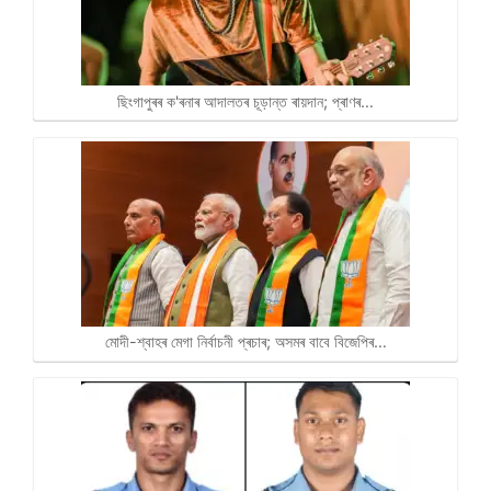
ছিংগাপুৰৰ ক'ৰনাৰ আদালতৰ চূড়ান্ত ৰায়দান; প্ৰাণৰ…
মোদী-শ্বাহৰ মেগা নিৰ্বাচনী প্ৰচাৰ; অসমৰ বাবে বিজেপিৰ…