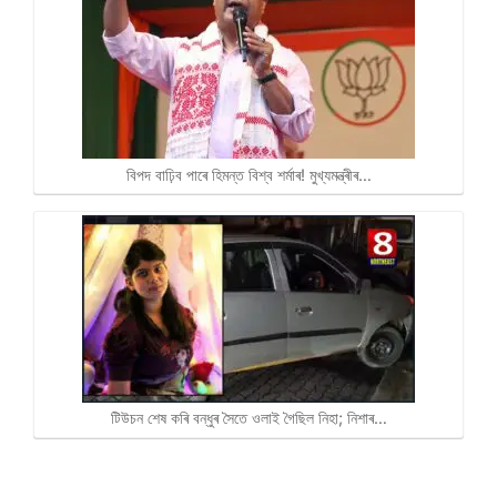
বিপদ বাঢ়িব পাৰে হিমন্ত বিশ্ব শৰ্মাৰ! মুখ্যমন্ত্ৰীৰ…
টিউচন শেষ কৰি বন্ধুৰ সৈতে ওলাই গৈছিল নিহা; নিশাৰ…