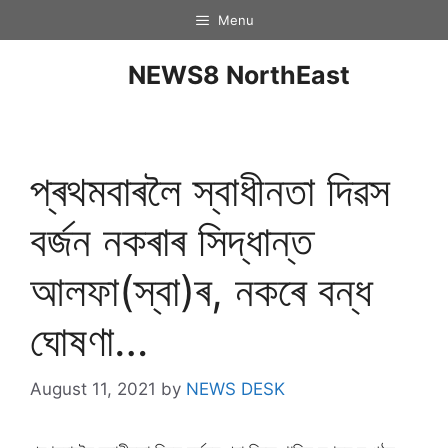
Menu
NEWS8 NorthEast
প্ৰথমবাৰলৈ স্বাধীনতা দিৱস
বৰ্জন নকৰাৰ সিদ্ধান্ত
আলফা(স্বা)ৰ, নকৰে বন্ধ
ঘোষণা…
August 11, 2021
by
NEWS DESK