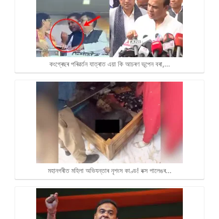
কংগ্ৰেছৰ পৰিৱৰ্তন যাত্ৰাত এয়া কি আচৰণ ভূপেন বৰা,…
মহানগৰীত মহিলা অভিযন্তাৰ নৃশংস কাণ্ড! বক্স পালেঙৰ…