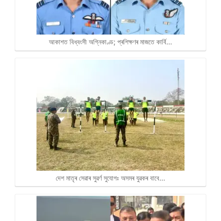
আকাশত বিধ্বংসী অগ্নিকাণ্ড; প্ৰশিক্ষণৰ মাজতে কাৰ্বি…
দেশ মাতৃৰ সেৱাৰ সুৱৰ্ণ সুযোগঃ অসমৰ যুৱকৰ বাবে…