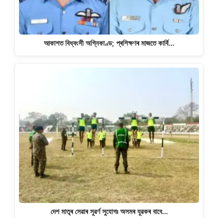
আকাশত বিধ্বংসী অগ্নিকাণ্ড; প্ৰশিক্ষণৰ মাজতে কাৰ্বি…
দেশ মাতৃৰ সেৱাৰ সুৱৰ্ণ সুযোগঃ অসমৰ যুৱকৰ বাবে…