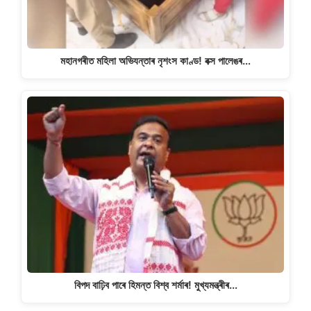
মহানগৰীত মহিলা অভিযন্তাৰ নৃশংস কাণ্ড! বক্স পালেঙৰ…
বিপদ বাঢ়িব পাৰে হিমন্ত বিশ্ব শৰ্মাৰ! মুখ্যমন্ত্ৰীৰ…