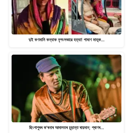
দুই কণমানি কন্যাক নৃশংসভাৱে হত্যা! পাষাণ মাতৃক…
ছিংগাপুৰৰ ক'ৰনাৰ আদালতৰ চূড়ান্ত ৰায়দান; প্ৰাণৰ…