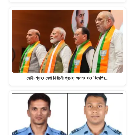
মোদী-শ্বাহৰ মেগা নিৰ্বাচনী প্ৰচাৰ; অসমৰ বাবে বিজেপিৰ…