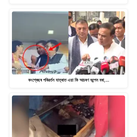
কংগ্ৰেছৰ পৰিৱৰ্তন যাত্ৰাত এয়া কি আচৰণ ভূপেন বৰা,…