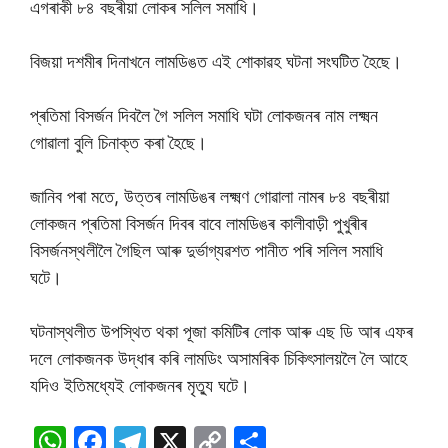
এগৰাকী ৮৪ বছৰীয়া লোকৰ সলিল সমাধি।
বিজয়া দশমীৰ দিনাখনে লামডিঙত এই শোকাৱহ ঘটনা সংঘটিত হৈছে।
প্ৰতিমা বিসৰ্জন দিবলৈ গৈ সলিল সমাধি ঘটা লোকজনৰ নাম লক্ষ্মন
গোৱালা বুলি চিনাক্ত কৰা হৈছে।
জানিব পৰা মতে, উত্তৰ লামডিঙৰ লক্ষ্মণ গোৱালা নামৰ ৮৪ বছৰীয়া
লোকজন প্ৰতিমা বিসৰ্জন দিবৰ বাবে লামডিঙৰ কালীবাড়ী পুখুৰীৰ
বিসৰ্জনস্থলীলৈ গৈছিল আৰু দুৰ্ভাগ্যৱশত পানীত পৰি সলিল সমাধি
ঘটে।
ঘটনাস্থলীত উপস্থিত থকা পূজা কমিটিৰ লোক আৰু এছ ডি আৰ এফৰ
দলে লোকজনক উদ্ধাৰ কৰি লামডিং অসামৰিক চিকিৎসালয়লৈ লৈ আহে
যদিও ইতিমধ্যেই লোকজনৰ মৃত্যু ঘটে।
W
F
T
X
C
S