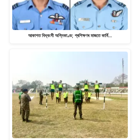
আকাশত বিধ্বংসী অগ্নিকাণ্ড; প্ৰশিক্ষণৰ মাজতে কাৰ্বি…