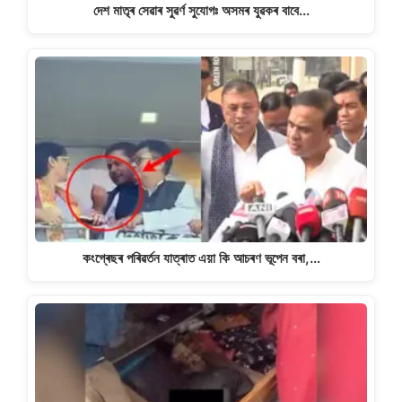
দেশ মাতৃৰ সেৱাৰ সুৱৰ্ণ সুযোগঃ অসমৰ যুৱকৰ বাবে…
কংগ্ৰেছৰ পৰিৱৰ্তন যাত্ৰাত এয়া কি আচৰণ ভূপেন বৰা,…