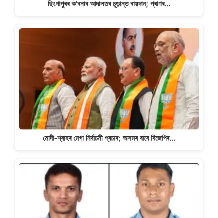
ছিংগাপুৰৰ ক'ৰনাৰ আদালতৰ চূড়ান্ত ৰায়দান; প্ৰাণৰ…
মোদী-শ্বাহৰ মেগা নিৰ্বাচনী প্ৰচাৰ; অসমৰ বাবে বিজেপিৰ…