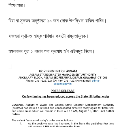
নিষেধাজ্ঞা।
বিয়া বা মৃতকৰ অনুষ্ঠানত ১০ জন লোক উপস্থিত থাকিব পাৰিব।
ৰাজহুৱা স্থানত মাস্ক পৰিধান কৰাটো বাধ্যতামূলক।
মঙ্গলবাৰৰ পুৱা ৫ বজাৰ পৰা প্ৰযোয হ’ব এইসমূহ নিয়ম।