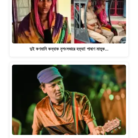
দুই কণমানি কন্যাক নৃশংসভাৱে হত্যা! পাষাণ মাতৃক…