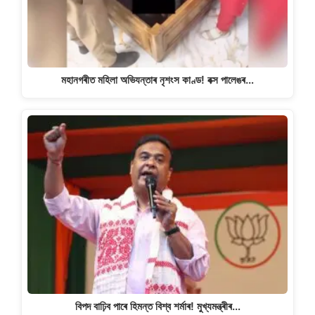
মহানগৰীত মহিলা অভিযন্তাৰ নৃশংস কাণ্ড! বক্স পালেঙৰ…
বিপদ বাঢ়িব পাৰে হিমন্ত বিশ্ব শৰ্মাৰ! মুখ্যমন্ত্ৰীৰ…