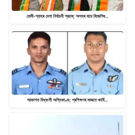
মোদী-শ্বাহৰ মেগা নিৰ্বাচনী প্ৰচাৰ; অসমৰ বাবে বিজেপিৰ…
আকাশত বিধ্বংসী অগ্নিকাণ্ড; প্ৰশিক্ষণৰ মাজতে কাৰ্বি…