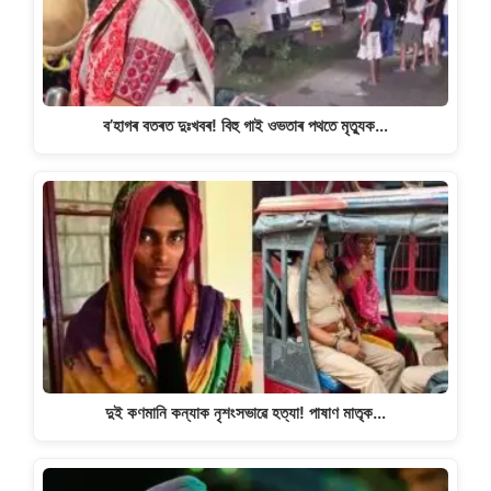
k
ব’হাগৰ বতৰত দুঃখবৰ! বিহু গাই ওভতাৰ পথতে মৃত্যুক…
দুই কণমানি কন্যাক নৃশংসভাৱে হত্যা! পাষাণ মাতৃক…