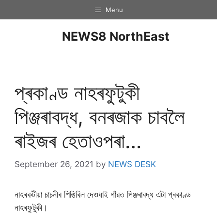
Menu
NEWS8 NorthEast
প্ৰকাণ্ড নাহৰফুটুকী
পিঞ্জৰাবদ্ধ, বনৰজাক চাবলৈ
ৰাইজৰ হেতাওপৰা…
September 26, 2021
by
NEWS DESK
নাহৰকটীয়া চাচনীৰ শিঙিবিল দেওধাই গাঁৱত পিঞ্জৰাবদ্ধ এটা প্ৰকাণ্ড
নাহৰফুটুকী।