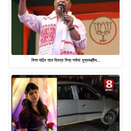
বিপদ বাঢ়িব পাৰে হিমন্ত বিশ্ব শৰ্মাৰ! মুখ্যমন্ত্ৰীৰ…