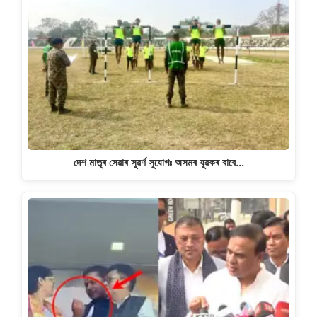
দেশ মাতৃৰ সেৱাৰ সুৱৰ্ণ সুযোগঃ অসমৰ যুৱকৰ বাবে…