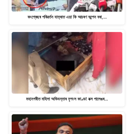
কংগ্ৰেছৰ পৰিৱৰ্তন যাত্ৰাত এয়া কি আচৰণ ভূপেন বৰা,…
মহানগৰীত মহিলা অভিযন্তাৰ নৃশংস কাণ্ড! বক্স পালেঙৰ…