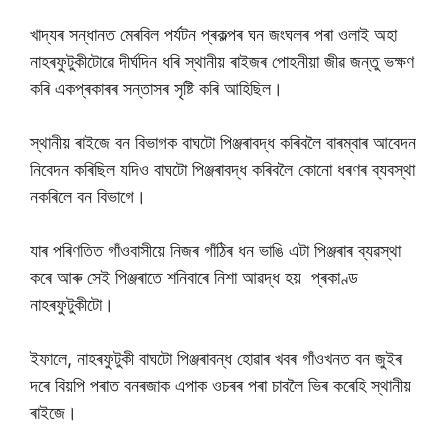
খাদ্যৰ সন্ধানত মেৰবিল পৰ্যটন প্ৰকল্পৰ ঘন জংঘলৰ পৰা ওলাই অহা
নাহৰফুটুকীটোৱে দীৰ্ঘদিন ধৰি স্থানীয় ৰাইজৰ পোহনীয়া জীৱ জন্তু ভক্ষণ
কৰি একপ্ৰকাৰৰ সন্তাসৰ সৃষ্টি কৰি আহিছিল।
স্থানীয় ৰাইজে বন বিভাগক বাঘটো পিঞ্জৰাবদ্ধ কৰিবলৈ বাৰম্বাৰ আবেদন
নিবেদন কৰিছিল যদিও বাঘটো পিঞ্জৰাবদ্ধ কৰিবলৈ কোনো ধৰণৰ ব্যবস্থা
নকৰিলে বন বিভাগে।
যাৰ পৰিণতিত গাঁওবাসীয়ে নিজৰ গাঁঠিৰ ধন ভাঙি এটা পিঞ্জৰাৰ ব্যৱস্থা
কৰে আৰু সেই পিঞ্জৰাতে শনিবাৰে নিশা আৱদ্ধ হয় প্ৰকাণ্ড
নাহৰফুটুকীটো।
ইফালে, নাহৰফুটুকী বাঘটো পিঞ্জৰাবন্ধ হোৱাৰ খবৰ গাঁওখনত বন জুইৰ
দৰে বিয়পি পৰাত বনৰজাক এপাক ওচৰৰ পৰা চাবলৈ ভিৰ কৰেহি স্থানীয়
ৰাইজে।