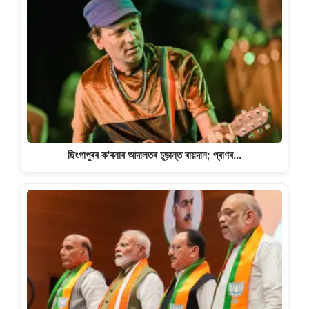
ছিংগাপুৰৰ ক'ৰনাৰ আদালতৰ চূড়ান্ত ৰায়দান; প্ৰাণৰ…