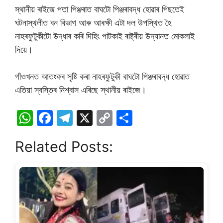
স্থানীয় ৰাইজে পতা পিঞ্জৰাত বাঘটো পিঞ্জৰাবদ্ধ হোৱাৰ পিছতেই
ঘটনাস্থলীত বন বিভাগ আৰু আৰক্ষী এটা দল উপস্থিত হৈ
নাহৰফুটুকীটো উদ্ধাৰ কৰি দিহিং পাটকাই ৰাষ্ট্ৰীয় উদ্যানত মোকলাই
দিয়ে।
গাঁওখনত আতংকৰ সৃষ্টি কৰা নাহৰফুটুকী বাঘটো পিঞ্জৰাবদ্ধ হোৱাত
এতিয়া স্বস্তিৰ নিশ্বাস এৰিছে স্থানীয় ৰাইজে।
W
F
T
X
C
S
h
a
el
o
h
Related Posts:
at
c
e
p
ar
s
e
gr
y
e
A
b
a
Li
p
o
m
n
p
o
k