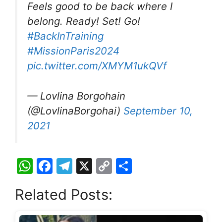
Feels good to be back where I
belong. Ready! Set! Go!
#BackInTraining
#MissionParis2024
pic.twitter.com/XMYM1ukQVf
— Lovlina Borgohain
(@LovlinaBorgohai)
September 10,
2021
W
F
T
X
C
S
h
a
el
o
h
Related Posts:
at
c
e
p
ar
s
e
gr
y
e