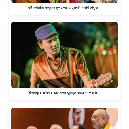
দুই কণমানি কন্যাক নৃশংসভাৱে হত্যা! পাষাণ মাতৃক…
ছিংগাপুৰৰ ক'ৰনাৰ আদালতৰ চূড়ান্ত ৰায়দান; প্ৰাণৰ…