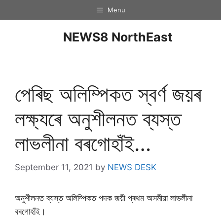
Menu
NEWS8 NorthEast
পেৰিছ অলিম্পিকত স্বৰ্ণ জয়ৰ
লক্ষ্যৰে অনুশীলনত ব্যস্ত
লাভলীনা বৰগোহাঁই…
September 11, 2021
by
NEWS DESK
অনুশীলনত ব্যস্ত অলিম্পিকত পদক জয়ী প্ৰথম অসমীয়া লাভলীনা
বৰগোহাঁই।