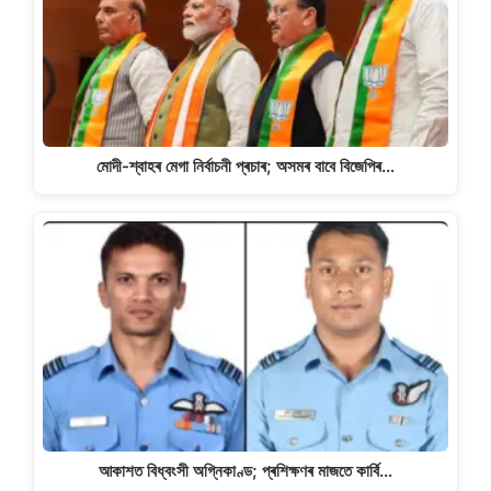
মোদী-শ্বাহৰ মেগা নিৰ্বাচনী প্ৰচাৰ; অসমৰ বাবে বিজেপিৰ…
আকাশত বিধ্বংসী অগ্নিকাণ্ড; প্ৰশিক্ষণৰ মাজতে কাৰ্বি…