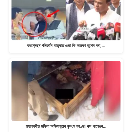
কংগ্ৰেছৰ পৰিৱৰ্তন যাত্ৰাত এয়া কি আচৰণ ভূপেন বৰা,…
মহানগৰীত মহিলা অভিযন্তাৰ নৃশংস কাণ্ড! বক্স পালেঙৰ…