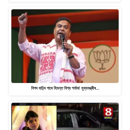
বিপদ বাঢ়িব পাৰে হিমন্ত বিশ্ব শৰ্মাৰ! মুখ্যমন্ত্ৰীৰ…