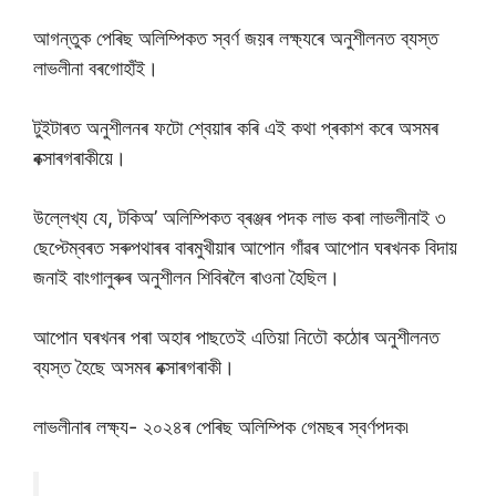
আগন্তুক পেৰিছ অলিম্পিকত স্বৰ্ণ জয়ৰ লক্ষ্যৰে অনুশীলনত ব্যস্ত
লাভলীনা বৰগোহাঁই।
টুইটাৰত অনুশীলনৰ ফটো শ্বেয়াৰ কৰি এই কথা প্ৰকাশ কৰে অসমৰ
বক্সাৰগৰাকীয়ে।
উল্লেখ্য যে, টকিঅ’ অলিম্পিকত ব্ৰঞ্জৰ পদক লাভ কৰা লাভলীনাই ৩
ছেপ্টেম্বৰত সৰুপথাৰৰ বাৰমুখীয়াৰ আপোন গাঁৱৰ আপোন ঘৰখনক বিদায়
জনাই বাংগালুৰুৰ অনুশীলন শিবিৰলৈ ৰাওনা হৈছিল।
আপোন ঘৰখনৰ পৰা অহাৰ পাছতেই এতিয়া নিতৌ কঠোৰ অনুশীলনত
ব্যস্ত হৈছে অসমৰ বক্সাৰগৰাকী।
লাভলীনাৰ লক্ষ্য- ২০২৪ৰ পেৰিছ অলিম্পিক গেমছৰ স্বৰ্ণপদক৷