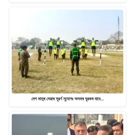
দেশ মাতৃৰ সেৱাৰ সুৱৰ্ণ সুযোগঃ অসমৰ যুৱকৰ বাবে…