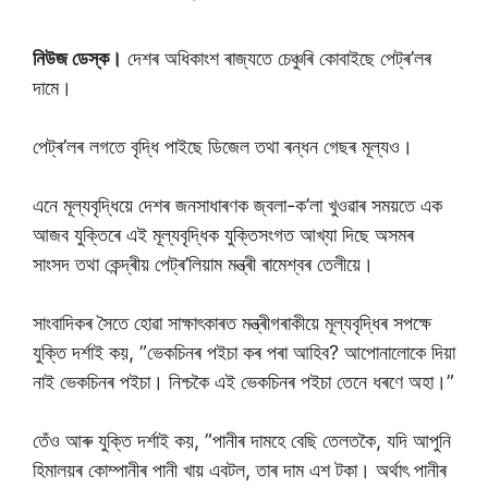
নিউজ ডেস্ক।
দেশৰ অধিকাংশ ৰাজ্যতে চেঞ্চুৰি কােবাইছে পেট্ৰ’লৰ
দামে।
পেট্ৰ’লৰ লগতে বৃদ্ধি পাইছে ডিজেল তথা ৰন্ধন গেছৰ মূল্যও।
এনে মূল্যবৃদ্ধিয়ে দেশৰ জনসাধাৰণক জ্বলা-ক’লা খুওৱাৰ সময়তে এক
আজব যুক্তিৰে এই মূল্যবৃদ্ধিক যুক্তিসংগত আখ্যা দিছে অসমৰ
সাংসদ তথা কেন্দ্ৰীয় পেট্ৰ’লিয়াম মন্ত্ৰী ৰামেশ্বৰ তেলীয়ে।
সাংবাদিকৰ সৈতে হােৱা সাক্ষাৎকাৰত মন্ত্ৰীগৰাকীয়ে মূল্যবৃদ্ধিৰ সপক্ষে
যুক্তি দৰ্শাই কয়, ”ভেকচিনৰ পইচা কৰ পৰা আহিব? আপােনালােকে দিয়া
নাই ভেকচিনৰ পইচা। নিশ্চকৈ এই ভেকচিনৰ পইচা তেনে ধৰণে অহা।”
তেঁও আৰু যুক্তি দৰ্শাই কয়, ”পানীৰ দামহে বেছি তেলতকৈ, যদি আপুনি
হিমালয়ৰ কােম্পানীৰ পানী খায় এবটল, তাৰ দাম এশ টকা। অৰ্থাৎ পানীৰ