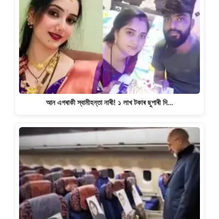
আন এগৰাকী স্বামীহন্তা নাৰী! ১ লাখ টকাৰ ছুপাৰী দি…