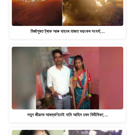
মিৰ্জাপুৰত ট্ৰাক আৰু বাহনৰ মাজত ভয়ংকৰ সংঘৰ্ষ;…
নতুন জীৱনৰ আৰম্ভণিতেই নামি আহিল চৰম বিভীষিকা;…