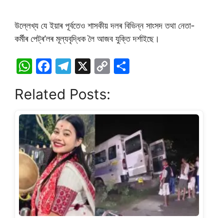
উল্লেখ্য যে ইয়াৰ পূৰ্বতেও শাসকীয় দলৰ বিভিন্ন সাংসদ তথা নেতা-
কৰ্মীৰ পেট্ৰ’লৰ মূল্যবৃদ্ধিক লৈ আজব যুক্তি দৰ্শাইছে।
W
F
T
X
C
S
h
a
el
o
h
Related Posts:
at
c
e
p
ar
s
e
gr
y
e
A
b
a
Li
p
o
m
n
p
o
k
k