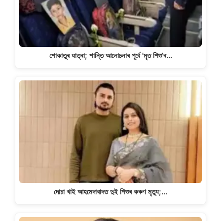
শোকাতুৰ যাত্ৰা; শান্তি আলোচনাৰ পূৰ্বে 'মৃত শিশু’ৰ…
দোচা খাই আহমেদাবাদত দুই শিশুৰ কৰুণ মৃত্যু;…