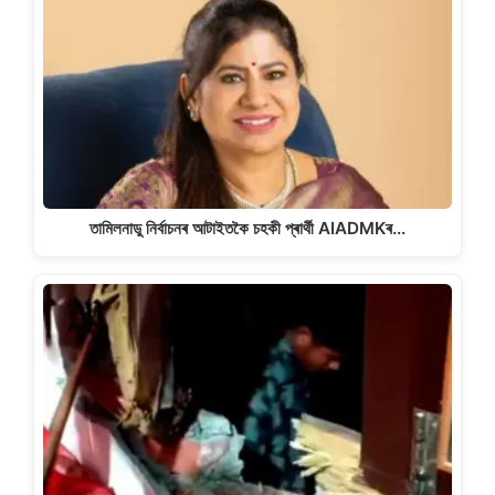
তামিলনাডু নিৰ্বাচনৰ আটাইতকৈ চহকী প্ৰাৰ্থী AIADMKৰ…