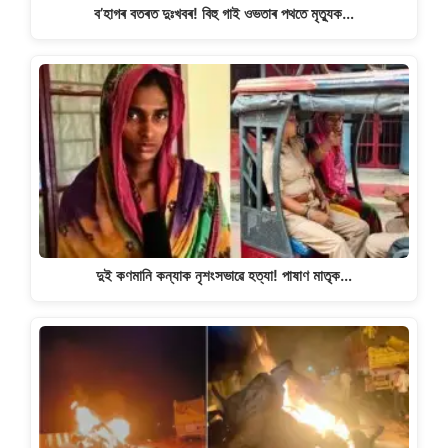
ব’হাগৰ বতৰত দুঃখবৰ! বিহু গাই ওভতাৰ পথতে মৃত্যুক…
দুই কণমানি কন্যাক নৃশংসভাৱে হত্যা! পাষাণ মাতৃক…