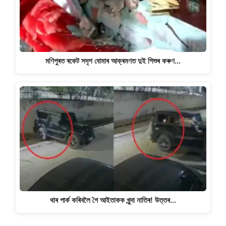
মণিপুৰত ৰকেট সদৃশ বোমাৰ আক্ৰমণত দুই শিশুৰ কৰুণ…
থাৰ পাৰ্ক কৰিবলৈ গৈ আইতাকক খুন্দা নাতিৰ! উত্তৰ…