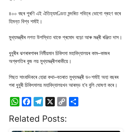
৪০০ বছৰ পুৰণি এই ঐতিহ্যমণ্ডিত মন্দৰিত পবিত্ৰ ভোগো গ্ৰহণ কৰে
হিমন্ত বিশ্ব শৰ্মাই।
মুখ্যমন্ত্ৰীৰ লগত উপস্থিত থাকে প্ৰমোদ বড়ো আৰু মন্ত্ৰী ৰঞ্জিত দাস।
ধুবুৰীৰ ঝগৰাৰপাৰৰ নিৰ্মীয়মান চিকিৎসা মহাবিদ্যালয়ৰ কাম–কাজৰ
অগ্ৰগতিৰ বুজ লয় মুখ্যমন্ত্ৰীগৰাকীয়ে।
পিছত সাংবাদিকৰে হোৱা কথা–বতৰাত মুখ্যমন্ত্ৰী ড৹ শৰ্মাই অহা বছৰৰ
পৰা ধুবুৰী চিকিৎসালয় মহাবিদ্যালয়খন আৰম্ভ হ’ব বুলি ঘোষণা কৰে।
W
F
T
X
C
S
h
a
el
o
h
Related Posts:
at
c
e
p
ar
s
e
gr
y
e