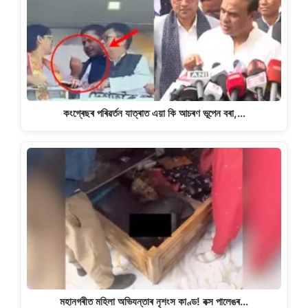
কংগ্ৰেছৰ পৰিৱৰ্তন যাত্ৰাত এয়া কি আচৰণ ভূপেন বৰা,…
মহানগৰীত মহিলা অভিযন্তাৰ নৃশংস কাণ্ড! বক্স পালেঙৰ…