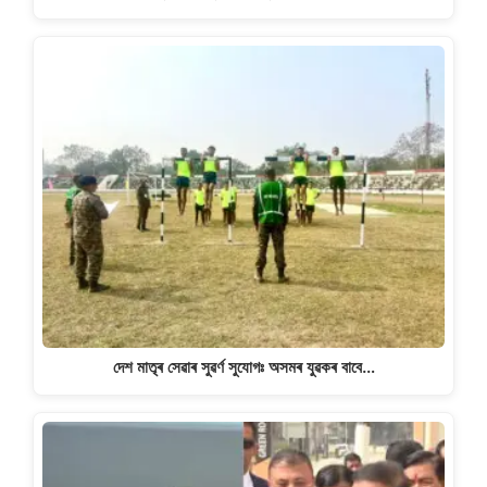
দেশ মাতৃৰ সেৱাৰ সুৱৰ্ণ সুযোগঃ অসমৰ যুৱকৰ বাবে…