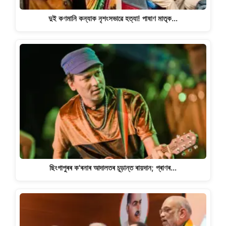
দুই কণমানি কন্যাক নৃশংসভাৱে হত্যা! পাষাণ মাতৃক…
ছিংগাপুৰৰ ক'ৰনাৰ আদালতৰ চূড়ান্ত ৰায়দান; প্ৰাণৰ…