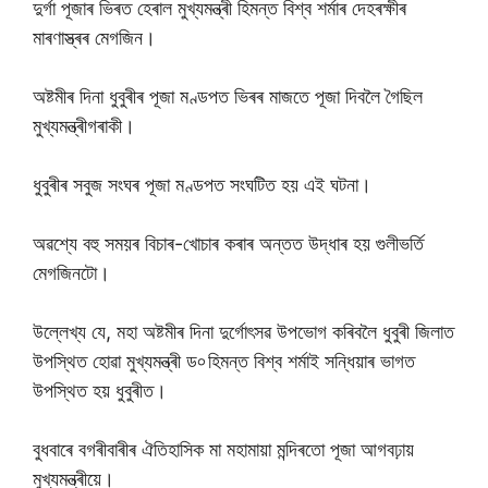
দুৰ্গা পূজাৰ ভিৰত হেৰাল মুখ্যমন্ত্ৰী হিমন্ত বিশ্ব শৰ্মাৰ দেহৰক্ষীৰ
মাৰণাস্ত্ৰৰ মেগজিন।
অষ্টমীৰ দিনা ধুবুৰীৰ পূজা মণ্ডপত ভিৰৰ মাজতে পূজা দিবলৈ গৈছিল
মুখ্যমন্ত্ৰীগৰাকী।
ধুবুৰীৰ সবুজ সংঘৰ পূজা মণ্ডপত সংঘটিত হয় এই ঘটনা।
অৱশ্যে বহু সময়ৰ বিচাৰ-খোচাৰ কৰাৰ অন্তত উদ্ধাৰ হয় গুলীভৰ্তি
মেগজিনটো।
উল্লেখ্য যে, মহা অষ্টমীৰ দিনা দুৰ্গোৎসৱ উপভোগ কৰিবলৈ ধুবুৰী জিলাত
উপস্থিত হোৱা মুখ্যমন্ত্ৰী ড৹ হিমন্ত বিশ্ব শৰ্মাই সন্ধিয়াৰ ভাগত
উপস্থিত হয় ধুবুৰীত।
বুধবাৰে বগৰীবাৰীৰ ঐতিহাসিক মা মহামায়া মন্দিৰতো পূজা আগবঢ়ায়
মুখ্যমন্ত্ৰীয়ে।