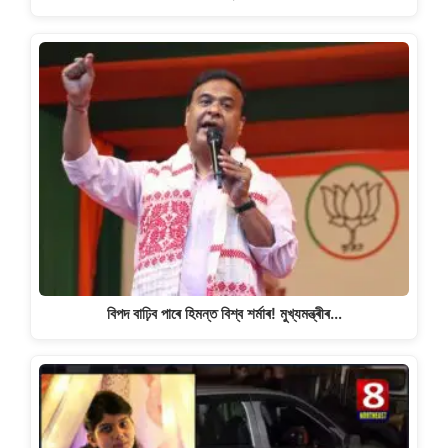
বিপদ বাঢ়িব পাৰে হিমন্ত বিশ্ব শৰ্মাৰ! মুখ্যমন্ত্ৰীৰ…