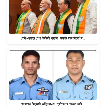
মোদী-শ্বাহৰ মেগা নিৰ্বাচনী প্ৰচাৰ; অসমৰ বাবে বিজেপিৰ…
আকাশত বিধ্বংসী অগ্নিকাণ্ড; প্ৰশিক্ষণৰ মাজতে কাৰ্বি…