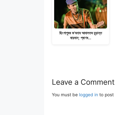
ছিংগাপুৰৰ ক'ৰনাৰ আদালতৰ চূড়ান্ত
ৰায়দান; প্ৰাণৰ…
Leave a Comment
You must be
logged in
to post