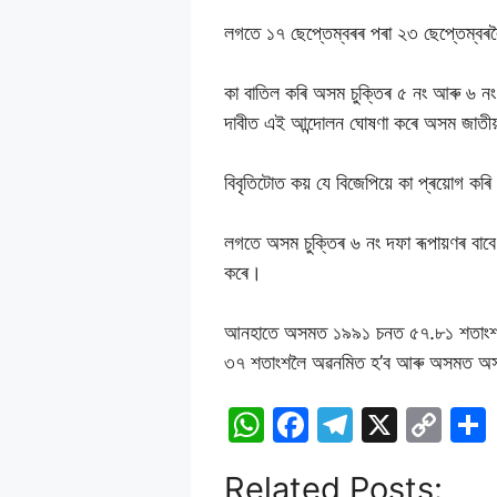
লগতে ১৭ ছেপ্তেম্বৰৰ পৰা ২৩ ছেপ্তেম্বৰলৈ
কা বাতিল কৰি অসম চুক্তিৰ ৫ নং আৰু ৬ নং দ
দাবীত এই আন্দোলন ঘোষণা কৰে অসম জাতী
বিবৃতিটোত কয় যে বিজেপিয়ে কা প্ৰয়োগ কৰি
লগতে অসম চুক্তিৰ ৬ নং দফা ৰূপায়ণৰ বাবে 
কৰে।
আনহাতে অসমত ১৯৯১ চনত ৫৭.৮১ শতাংশ আৰ
৩৭ শতাংশলৈ অৱনমিত হ’ব আৰু অসমত অসমীয
W
F
T
X
C
h
a
el
o
Related Posts:
at
c
e
p