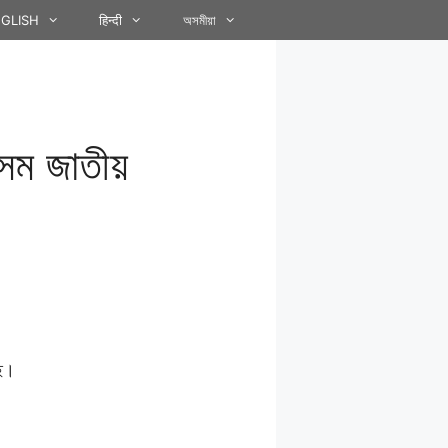
GLISH
हिन्दी
অসমীয়া
অসম জাতীয়
িছ।