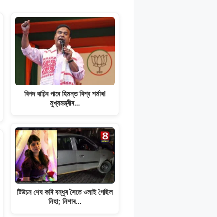
বিপদ বাঢ়িব পাৰে হিমন্ত বিশ্ব শৰ্মাৰ!
মুখ্যমন্ত্ৰীৰ…
টিউচন শেষ কৰি বন্ধুৰ সৈতে ওলাই গৈছিল
নিহা; নিশাৰ…