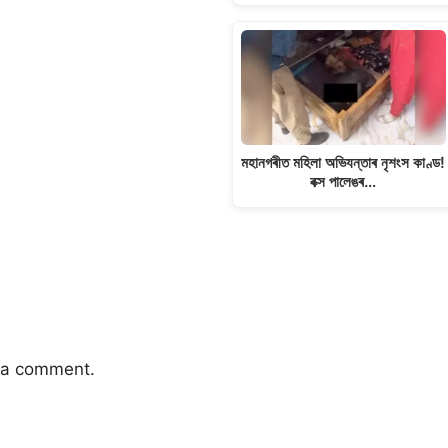
মহানগৰীত মহিলা অভিযন্তাৰ নৃশংস কাণ্ড!
বক্স পালেঙৰ…
 a comment.