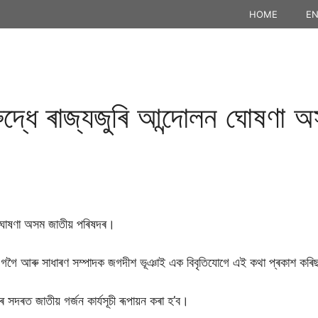
HOME
EN
দ্ধে ৰাজ্যজুৰি আন্দোলন ঘোষণা 
ন ঘোষণা অসম জাতীয় পৰিষদৰ।
ি গগৈ আৰু সাধাৰণ সম্পাদক জগদীশ ভূঞাই এক বিবৃতিযোগে এই কথা প্ৰকাশ কৰ
 সদৰত জাতীয় গৰ্জন কাৰ্যসূচী ৰূপায়ন কৰা হ’ব।