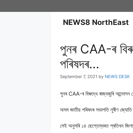
NEWS8 NorthEast
পুনৰ CAA-ৰ বিৰু
পৰিষদৰ…
September 7, 2021
by
NEWS DESK
পুনৰ CAA-ৰ বিৰুদ্ধে ৰাজ্যজুৰি আন্দোল
অসম জাতীয় পৰিষদৰ সভাপতি লুৰীণ জ্যোত
সেই অনুসৰি ১৪ ছেপ্তেম্বৰত প্ৰতিখন জিলাৰ