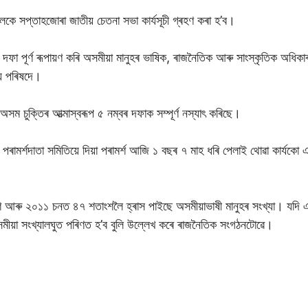
কে সপ্তাহজোৰা জাতীয় চেতনা সভা কাৰ্যসূচী গ্ৰহণ কৰা হ’ব।
ফা পূৰ্ণ ৰূপায়ণ কৰি অসমীয়া মানুহৰ ভাষিক, ৰাজনৈতিক আৰু সাংস্কৃতিক অধিকাৰ স
য় পৰিষদে।
 অসম চুক্তিৰ আত্মাস্বৰূপ ৫ নম্বৰ দফাক সম্পূৰ্ণ নস্যাৎ কৰিছে।
পৰামৰ্শদাতা সমিতিয়ে দিয়া পৰামৰ্শ আজি ১ বছৰ ৭ মাহ ধৰি পেলাই থোৱা কাৰ্যকো
ু ২০১১ চনত ৪৭ শতাংশলৈ হ্ৰাস পাইছে অসমীয়াভাষী মানুহৰ সংখ্যা। যদি এ
়া সংখ্যালঘুত পৰিণত হ’ব বুলি উল্লেখ কৰে ৰাজনৈতিক সংগঠনটোৱে।
S
h
ar