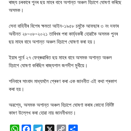
ৰাজ্য চৰকাৰে পুনৰ ছয় মাহৰ বাবে অশান্ত অঞ্চল হিচাপে ঘোষণা কৰিছে
অসমক।
সেনা বাহিনীৰ বিশেষ ক্ষমতা আইন-১৯৫৮ চমুকৈ আফছাৰ ৩ নং দফাৰ
অধীনত ২৮-০৮-২০২১ তাৰিখৰ পৰা কাৰ্য্যকৰী হোৱাকৈ অসমক পুনৰ
ছয় মাহৰ বাবে অশান্ত অঞ্চল হিচাপে ঘোষণা কৰা হয়।
ইয়াৰ পূৰ্বে ২৭ ফেব্ৰুৱাৰিত ছয় মাহৰ বাবে অসমক অশান্ত অঞ্চল
হিচাপে ঘোষণা কৰিছিল ৰাজ্যপাল জগদীশ মুখীয়ে।
শনিবাৰে সাংবাদ মাধ্যমলৈ প্ৰেৰণ কৰা এক জাননীত এই কথা প্ৰকাশ
কৰা হয়।
অৱশ্যে, অসমক অশান্ত অঞ্চল হিচাপে ঘোষণা কৰাৰ কোনো নিৰ্দিষ্ট
কাৰণ উল্লেখ কৰা হোৱা নায় জাননীখনত।
W
F
T
X
C
S