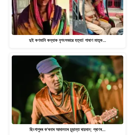
দুই কণমানি কন্যাক নৃশংসভাৱে হত্যা! পাষাণ মাতৃক…
ছিংগাপুৰৰ ক'ৰনাৰ আদালতৰ চূড়ান্ত ৰায়দান; প্ৰাণৰ…