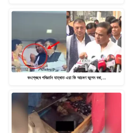
কংগ্ৰেছৰ পৰিৱৰ্তন যাত্ৰাত এয়া কি আচৰণ ভূপেন বৰা,…