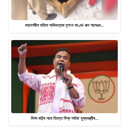
মহানগৰীত মহিলা অভিযন্তাৰ নৃশংস কাণ্ড! বক্স পালেঙৰ…
বিপদ বাঢ়িব পাৰে হিমন্ত বিশ্ব শৰ্মাৰ! মুখ্যমন্ত্ৰীৰ…