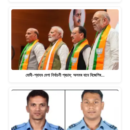
মোদী-শ্বাহৰ মেগা নিৰ্বাচনী প্ৰচাৰ; অসমৰ বাবে বিজেপিৰ…