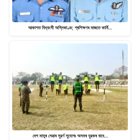
আকাশত বিধ্বংসী অগ্নিকাণ্ড; প্ৰশিক্ষণৰ মাজতে কাৰ্বি…
দেশ মাতৃৰ সেৱাৰ সুৱৰ্ণ সুযোগঃ অসমৰ যুৱকৰ বাবে…