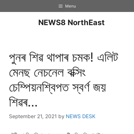
Menu
NEWS8 NorthEast
পুনৰ শিৱ থাপাৰ চমক! এলিট
মেনছ নেচনেল বক্সিং
চেম্পিয়নশ্বিপত স্বৰ্ণ জয়
শিৱৰ…
September 21, 2021
by
NEWS DESK