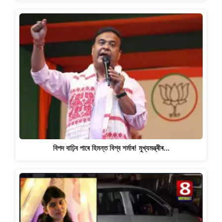
বিপদ বাঢ়িব পাৰে হিমন্ত বিশ্ব শৰ্মাৰ! মুখ্যমন্ত্ৰীৰ…