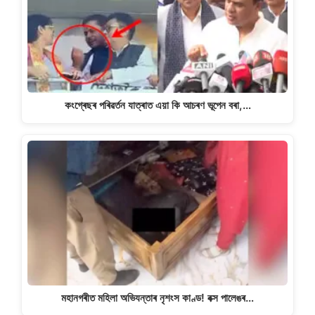
কংগ্ৰেছৰ পৰিৱৰ্তন যাত্ৰাত এয়া কি আচৰণ ভূপেন বৰা,…
মহানগৰীত মহিলা অভিযন্তাৰ নৃশংস কাণ্ড! বক্স পালেঙৰ…