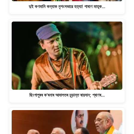
দুই কণমানি কন্যাক নৃশংসভাৱে হত্যা! পাষাণ মাতৃক…
ছিংগাপুৰৰ ক'ৰনাৰ আদালতৰ চূড়ান্ত ৰায়দান; প্ৰাণৰ…