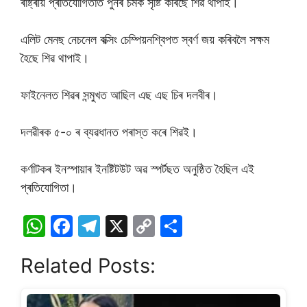
ৰাষ্ট্ৰীয় প্ৰতিযোগিতাত পুনৰ চমক সৃষ্টি কৰিছে শিৱ থাপাই।
এলিট মেনছ নেচনেল বক্সিং চেম্পিয়নশ্বিপত স্বৰ্ণ জয় কৰিবলৈ সক্ষম
হৈছে শিৱ থাপাই।
ফাইনেলত শিৱৰ সন্মুখত আছিল এছ এছ চিৰ দলবীৰ।
দলৱীৰক ৫-০ ৰ ব্যৱধানত পৰাস্ত কৰে শিৱই।
কৰ্ণাটকৰ ইনস্পায়াৰ ইনষ্টিটউট অৱ স্পৰ্টছত অনুষ্ঠিত হৈছিল এই
প্ৰতিযোগিতা।
W
F
T
X
C
S
h
a
el
o
h
Related Posts:
at
c
e
p
ar
s
e
gr
y
e