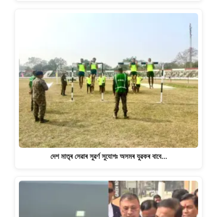
দেশ মাতৃৰ সেৱাৰ সুৱৰ্ণ সুযোগঃ অসমৰ যুৱকৰ বাবে…