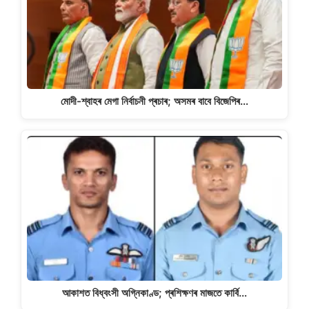
মোদী-শ্বাহৰ মেগা নিৰ্বাচনী প্ৰচাৰ; অসমৰ বাবে বিজেপিৰ…
আকাশত বিধ্বংসী অগ্নিকাণ্ড; প্ৰশিক্ষণৰ মাজতে কাৰ্বি…