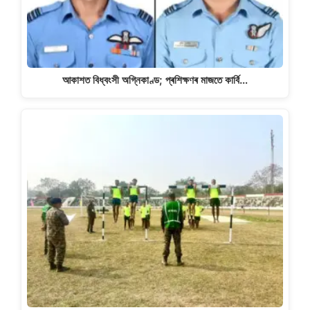
আকাশত বিধ্বংসী অগ্নিকাণ্ড; প্ৰশিক্ষণৰ মাজতে কাৰ্বি…