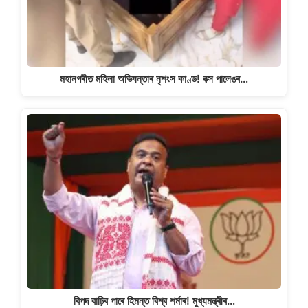
মহানগৰীত মহিলা অভিযন্তাৰ নৃশংস কাণ্ড! বক্স পালেঙৰ…
বিপদ বাঢ়িব পাৰে হিমন্ত বিশ্ব শৰ্মাৰ! মুখ্যমন্ত্ৰীৰ…