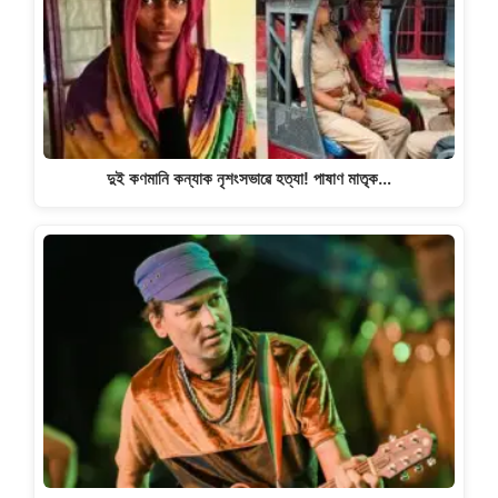
দুই কণমানি কন্যাক নৃশংসভাৱে হত্যা! পাষাণ মাতৃক…