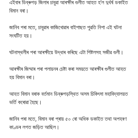
এইবাৰ ডিব্ৰুগড় জিলাৰ চাবুৱা আৰক্ষীৰ গুলীত আহত হ’ল দুৰ্ধৰ্ষ ডকাইত
বিমান বৰা।
জানিব পৰা মতে, চাবুৱাৰ কাজিখোৱাৰ বাইপাছত পুৱতি নিশা এই ঘটনা
সংঘটিত হয়।
ঘটনাস্থলীৰ পৰা আৰক্ষীয়ে উদ্ধাৰ কৰিছে এটা পিষ্টলসহ সজীৱ গুলী।
আৰক্ষীৰ জিম্মাৰ পৰা পলায়নৰ চেষ্টা কৰা সময়তে আৰক্ষীৰ গুলীত আহত
হয় বিমান বৰা।
আহত বিমান বৰাক বৰ্তমান ডিব্ৰুগড়স্থিত অসম চিকিৎসা মহাবিদ্যালয়ত
ভৰ্তি কৰোৱা হৈছে।
জানিব পৰা মতে, বিমান বৰা প্ৰায় ৫০ ৰো অধিক ডকাইত তথা অপহৰণ
কাণ্ডৰ লগত জড়িত আছিল।