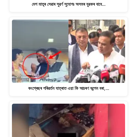
দেশ মাতৃৰ সেৱাৰ সুৱৰ্ণ সুযোগঃ অসমৰ যুৱকৰ বাবে…
কংগ্ৰেছৰ পৰিৱৰ্তন যাত্ৰাত এয়া কি আচৰণ ভূপেন বৰা,…