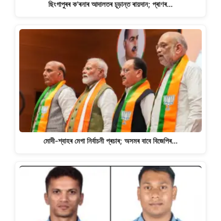
ছিংগাপুৰৰ ক'ৰনাৰ আদালতৰ চূড়ান্ত ৰায়দান; প্ৰাণৰ…
মোদী-শ্বাহৰ মেগা নিৰ্বাচনী প্ৰচাৰ; অসমৰ বাবে বিজেপিৰ…