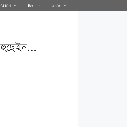
GLISH
हिन्दी
অসমীয়া
ৰ হুছেইন…