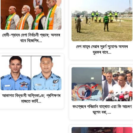
মোদী-শ্বাহৰ মেগা নিৰ্বাচনী প্ৰচাৰ; অসমৰ
বাবে বিজেপিৰ…
দেশ মাতৃৰ সেৱাৰ সুৱৰ্ণ সুযোগঃ অসমৰ
যুৱকৰ বাবে…
আকাশত বিধ্বংসী অগ্নিকাণ্ড; প্ৰশিক্ষণৰ
মাজতে কাৰ্বি…
কংগ্ৰেছৰ পৰিৱৰ্তন যাত্ৰাত এয়া কি আচৰণ
ভূপেন বৰা,…