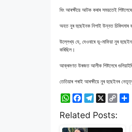
ধিং আৰক্ষীয়ে আটক কৰাৰ সময়তেই পিষ্টলেৰে
অহত নুৰ হুছেইনক নিশাই উন্নত চিকিৎসাৰ ব
উল্লেখ্য যে, দেওবাৰে ভূ-মাফিয়া নুৰ হ
কৰিছিল।
আক্ৰমণত উৰজত আলীক পিষ্টলেৰে গুলিয়াইছ
তেতিয়াৰ পৰাই আৰক্ষীয়ে নুৰ হুছেইনৰ নেতৃ
W
F
T
X
C
h
a
el
o
Related Posts:
at
c
e
p
s
e
gr
y