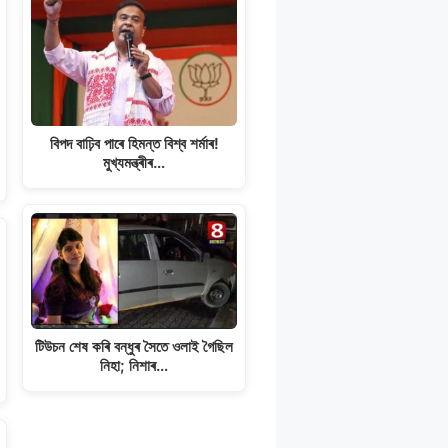
বিপদ বাঢ়িব পাৰে হিমন্ত বিশ্ব শৰ্মাৰ!
মুখ্যমন্ত্ৰীৰ…
টিউচন শেষ কৰি বন্ধুৰ সৈতে ওলাই গৈছিল
নিহা; নিশাৰ…