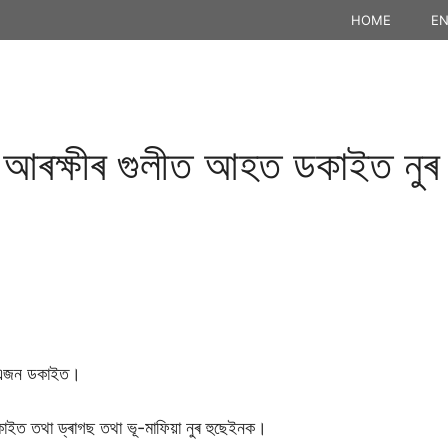
HOME
EN
ঃ আৰক্ষীৰ গুলীত আহত ডকাইত নু
ৰ এজন ডকাইত।
 ডকাইত তথা ড্ৰাগছ তথা ভূ-মাফিয়া নুৰ হুছেইনক।