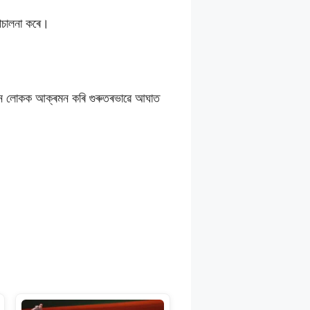
লীচালনা কৰে।
৮ জন লোকক আক্ৰমন কৰি গুৰুতৰভাৱে আঘাত