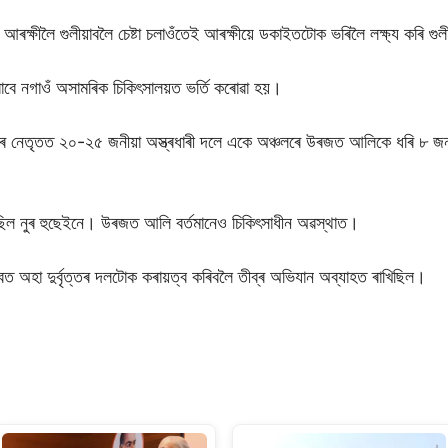
 আৰক্ষীলৈ গুলীয়াবলৈ চেষ্টা চলাওঁতেই আৰক্ষীয়ে ডকাইতটোক ভৰিলৈ লক্ষ্য কৰি গু
াবে নগাওঁ অসামৰিক চিকিৎসালয়ত ভৰ্তি কৰোৱা হয়।
ুছেইনৰ নেতৃতত ২০-২৫ জনীয়া অস্ত্ৰধাৰী দলে একে অঞ্চলৰে উৰজত আলিকে ধৰি 
িল নুৰ হুছেইনে। উৰজত আলি বৰ্তমানেও চিকিৎসাধীন অৱস্থাত।
ত্বত অহা দুৰ্বৃত্তৰ দলটোক কৰায়ত্ব কৰিবলৈ তীব্ৰ অভিযান অব্যাহত ৰাখিছিল।
S
h
ar
e