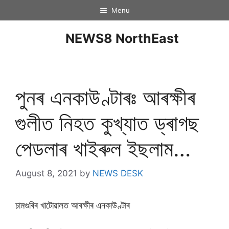
Menu
NEWS8 NorthEast
পুনৰ এনকাউণ্টাৰঃ আৰক্ষীৰ
গুলীত নিহত কুখ্যাত ড্ৰাগছ
পেডলাৰ খাইৰুল ইছলাম…
August 8, 2021
by
NEWS DESK
চামগুৰিৰ খাটোৱালত আৰক্ষীৰ এনকাউণ্টাৰ