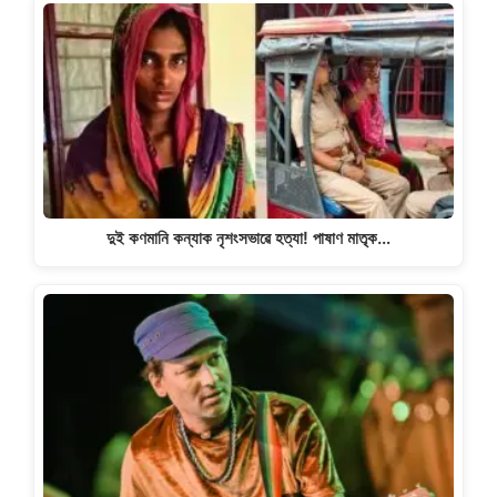
দুই কণমানি কন্যাক নৃশংসভাৱে হত্যা! পাষাণ মাতৃক…