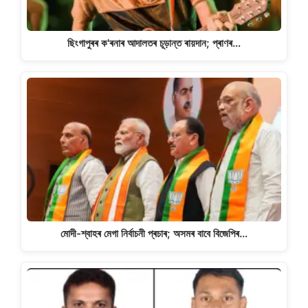
ছিংগাপুৰৰ ক'ৰনাৰ আদালতৰ চূড়ান্ত ৰায়দান; প্ৰাণৰ…
মোদী-শ্বাহৰ মেগা নিৰ্বাচনী প্ৰচাৰ; অসমৰ বাবে বিজেপিৰ…