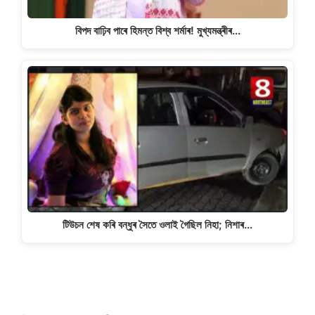
বিপদ বাঢ়িব পাৰে হিমন্ত বিশ্ব শৰ্মাৰ! মুখ্যমন্ত্ৰীৰ…
টিউচন শেষ কৰি বন্ধুৰ সৈতে ওলাই গৈছিল নিহা; নিশাৰ…