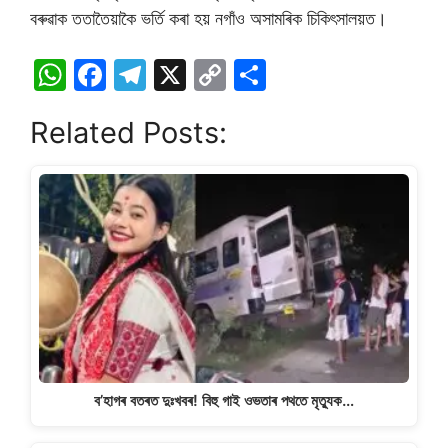
বৰুৱাক ততাতৈয়াকৈ ভৰ্তি কৰা হয় নগাঁও অসামৰিক চিকিৎসালয়ত।
W
F
T
X
C
S
h
a
el
o
h
Related Posts:
at
c
e
p
ar
s
e
gr
y
e
A
b
a
Li
p
o
m
n
p
o
k
k
ব’হাগৰ বতৰত দুঃখবৰ! বিহু গাই ওভতাৰ পথতে মৃত্যুক…