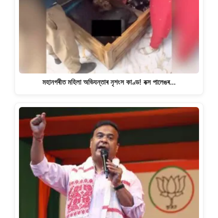
মহানগৰীত মহিলা অভিযন্তাৰ নৃশংস কাণ্ড! বক্স পালেঙৰ…