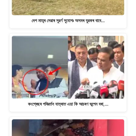
দেশ মাতৃৰ সেৱাৰ সুৱৰ্ণ সুযোগঃ অসমৰ যুৱকৰ বাবে…
কংগ্ৰেছৰ পৰিৱৰ্তন যাত্ৰাত এয়া কি আচৰণ ভূপেন বৰা,…