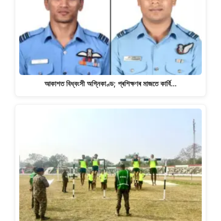
আকাশত বিধ্বংসী অগ্নিকাণ্ড; প্ৰশিক্ষণৰ মাজতে কাৰ্বি…