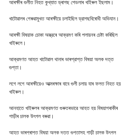
আৰক্ষীৰ গুলীত নিহত কুখ্যাত ড্ৰাগছ পেডলাৰ খাইৰুল ইছলাম।
খাটোৱালৰ গেৰুৱামুখত আৰক্ষীয়ে চলাইছিল ড্রাগছবিৰোধী অভিযান।
আৰক্ষী বিষয়াক চোকা অস্ত্রৰে আক্রমণ কৰি পলায়নৰ চেষ্টা কৰিছিল
খাইৰুলে।
আক্রমণত আহত খাটোৱাল থানাৰ ভাৰপ্রাপ্ত বিষয়া অলক দত্ত
গুপ্তা।
লগে লগে আৰক্ষীয়েও আত্মৰক্ষাৰ বাবে গুলী চলায় যাৰ ফলত নিহত হয়
খাইৰুল।
আনহাতে খাইৰুলৰ আক্রমণত গুৰুতৰভাৱে আহত হয় বিষয়াগৰাকীৰ
গাড়ীৰ চালক উৎপল বৰুৱা।
আহত ভাৰপ্ৰাপ্ত বিষয়া অলক দত্ত গুপ্তাসহ গাড়ী চালক উৎপল