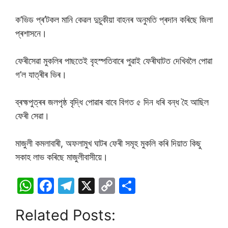
ক’ভিড প্ৰ’টকল মানি কেৱল দুচুকীয়া বাহনৰ অনুমতি প্ৰদান কৰিছে জিলা
প্ৰশাসনে।
ফেৰীসেৱা মুকলিৰ পাছতেই বৃহস্পতিবাৰে পুৱাই ফেৰীঘাটত দেখিবলৈ পোৱা
গ’ল যাত্ৰীৰ ভিৰ।
ব্ৰহ্মপুত্ৰৰ জলপৃষ্ঠ বৃদ্ধি পোৱাৰ বাবে বিগত ৫ দিন ধৰি বন্ধ হৈ আছিল
ফেৰী সেৱা।
মাজুলী কমলাবাৰী, অফলামুখ ঘাটৰ ফেৰী সমূহ মুকলি কৰি দিয়াত কিছু
সকাহ লাভ কৰিছে মাজুলীবাসীয়ে।
W
F
T
X
C
S
h
a
el
o
h
Related Posts:
at
c
e
p
ar