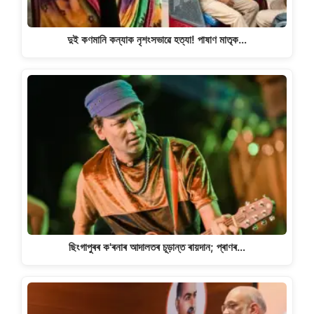
দুই কণমানি কন্যাক নৃশংসভাৱে হত্যা! পাষাণ মাতৃক…
ছিংগাপুৰৰ ক'ৰনাৰ আদালতৰ চূড়ান্ত ৰায়দান; প্ৰাণৰ…