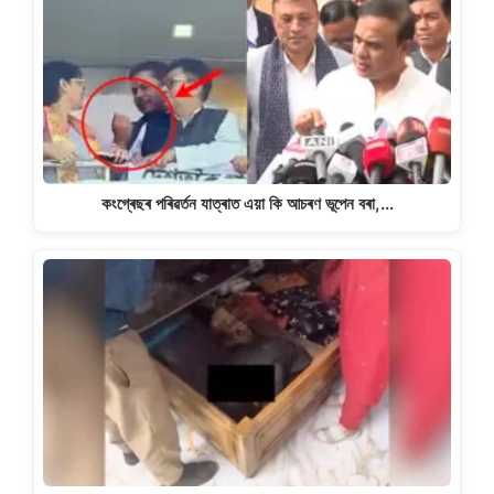
কংগ্ৰেছৰ পৰিৱৰ্তন যাত্ৰাত এয়া কি আচৰণ ভূপেন বৰা,…