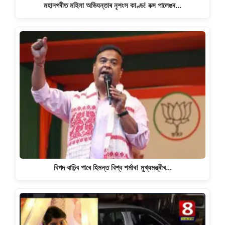
মহানগৰীত মহিলা অভিযন্তাৰ নৃশংস কাণ্ড! বক্স পালেঙৰ…
বিপদ বাঢ়িব পাৰে হিমন্ত বিশ্ব শৰ্মাৰ! মুখ্যমন্ত্ৰীৰ…