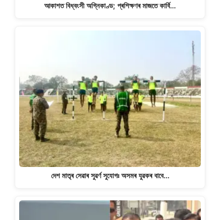
আকাশত বিধ্বংসী অগ্নিকাণ্ড; প্ৰশিক্ষণৰ মাজতে কাৰ্বি…
দেশ মাতৃৰ সেৱাৰ সুৱৰ্ণ সুযোগঃ অসমৰ যুৱকৰ বাবে…