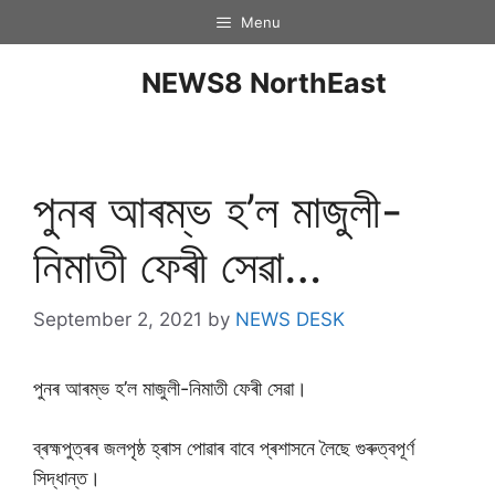
Menu
NEWS8 NorthEast
পুনৰ আৰম্ভ হ’ল মাজুলী-
নিমাতী ফেৰী সেৱা…
September 2, 2021
by
NEWS DESK
পুনৰ আৰম্ভ হ’ল মাজুলী-নিমাতী ফেৰী সেৱা।
ব্ৰহ্মপুত্ৰৰ জলপৃষ্ঠ হ্ৰাস পোৱাৰ বাবে প্ৰশাসনে লৈছে গুৰুত্বপূৰ্ণ
সিদ্ধান্ত।