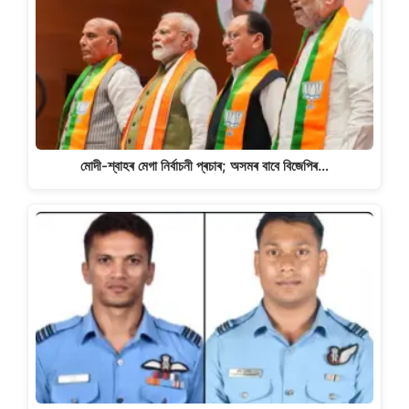
মোদী-শ্বাহৰ মেগা নিৰ্বাচনী প্ৰচাৰ; অসমৰ বাবে বিজেপিৰ…