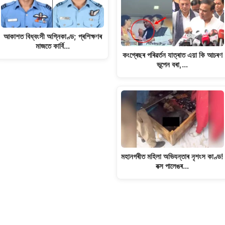
আকাশত বিধ্বংসী অগ্নিকাণ্ড; প্ৰশিক্ষণৰ
মাজতে কাৰ্বি…
কংগ্ৰেছৰ পৰিৱৰ্তন যাত্ৰাত এয়া কি আচৰণ
ভূপেন বৰা,…
মহানগৰীত মহিলা অভিযন্তাৰ নৃশংস কাণ্ড!
বক্স পালেঙৰ…