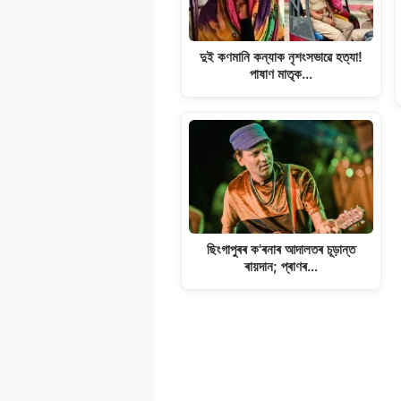
দুই কণমানি কন্যাক নৃশংসভাৱে হত্যা!
পাষাণ মাতৃক…
ছিংগাপুৰৰ ক'ৰনাৰ আদালতৰ চূড়ান্ত
ৰায়দান; প্ৰাণৰ…