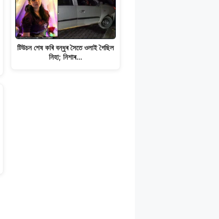
টিউচন শেষ কৰি বন্ধুৰ সৈতে ওলাই গৈছিল
নিহা; নিশাৰ…