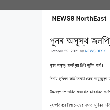
NEWS8 NorthEast
পুনৰ অসুস্থ জনপ্ৰি
October 29, 2021
by
NEWS DESK
পুনৰ অসুস্থ জনপ্ৰিয় শিল্পী জুবিন গাৰ্গ।
নিশাই জুবিনক ভৰ্তি কৰোৱা হৈছে আয়ুৰচুন্দ্ৰ
উচ্চৰক্তচাপ জনিত সমস্যাত আক্রান্ত জনপ্ৰ
বৃহস্পতিবাৰে নিশা ১০.৪৫ বজাত জুবিনক ভৰ্