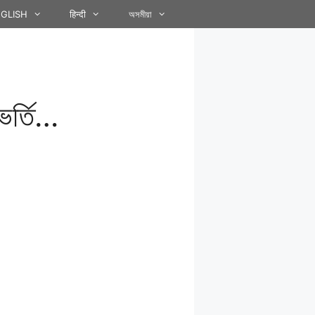
GLISH
हिन्दी
অসমীয়া
 ভৰ্তি…