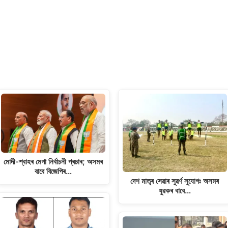
মোদী-শ্বাহৰ মেগা নিৰ্বাচনী প্ৰচাৰ; অসমৰ
বাবে বিজেপিৰ…
দেশ মাতৃৰ সেৱাৰ সুৱৰ্ণ সুযোগঃ অসমৰ
যুৱকৰ বাবে…