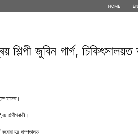
HOME
EN
য় শিল্পী জুবিন গাৰ্গ, চিকিৎসালয়ত
া হাস্পতালত।
িয় শিল্পীগৰাকী।
তি কৰোৱা হয় হাস্পতালত।