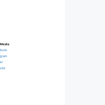
 Media
book
agram
ter
ube