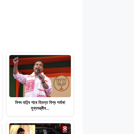
বিপদ বাঢ়িব পাৰে হিমন্ত বিশ্ব শৰ্মাৰ!
মুখ্যমন্ত্ৰীৰ…