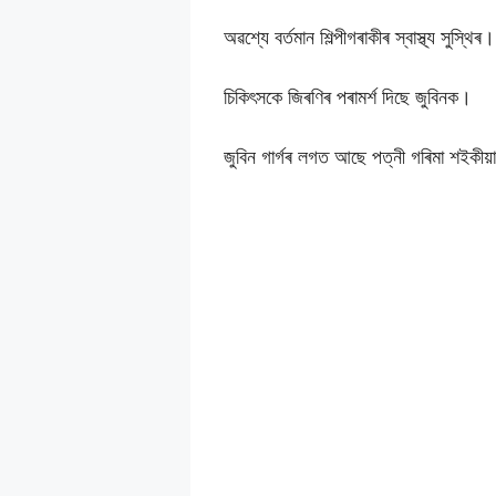
অৱশ্যে বৰ্তমান শিল্পীগৰাকীৰ স্বাস্থ্য সুস্থিৰ।
চিকিৎসকে জিৰণিৰ পৰামৰ্শ দিছে জুবিনক।
জুবিন গাৰ্গৰ লগত আছে পত্নী গৰিমা শইকীয়