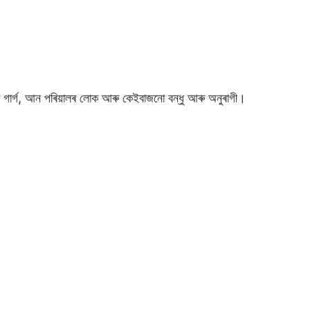
া গাৰ্গ, আন পৰিয়ালৰ লোক আৰু কেইবাজনো বন্ধু আৰু অনুৰাগী।