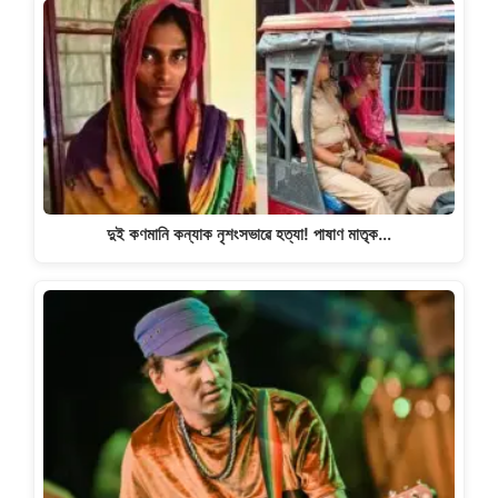
দুই কণমানি কন্যাক নৃশংসভাৱে হত্যা! পাষাণ মাতৃক…