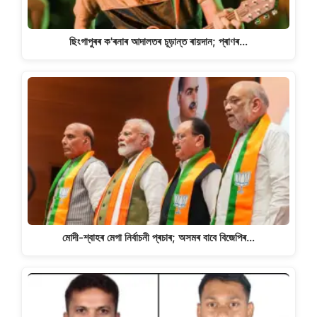
ছিংগাপুৰৰ ক'ৰনাৰ আদালতৰ চূড়ান্ত ৰায়দান; প্ৰাণৰ…
মোদী-শ্বাহৰ মেগা নিৰ্বাচনী প্ৰচাৰ; অসমৰ বাবে বিজেপিৰ…