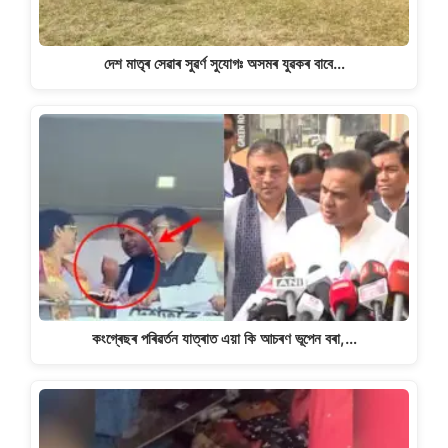
দেশ মাতৃৰ সেৱাৰ সুৱৰ্ণ সুযোগঃ অসমৰ যুৱকৰ বাবে…
কংগ্ৰেছৰ পৰিৱৰ্তন যাত্ৰাত এয়া কি আচৰণ ভূপেন বৰা,…