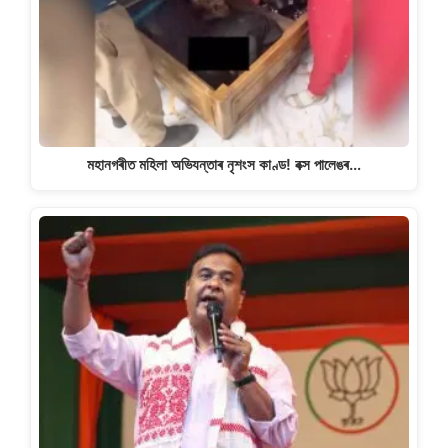
মহানগৰীত মহিলা অভিযন্তাৰ নৃশংস কাণ্ড! বক্স পালেঙৰ…