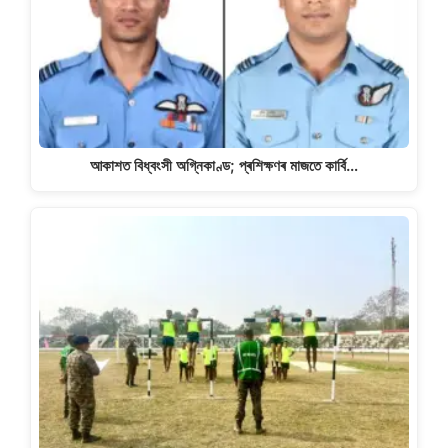
আকাশত বিধ্বংসী অগ্নিকাণ্ড; প্ৰশিক্ষণৰ মাজতে কাৰ্বি…