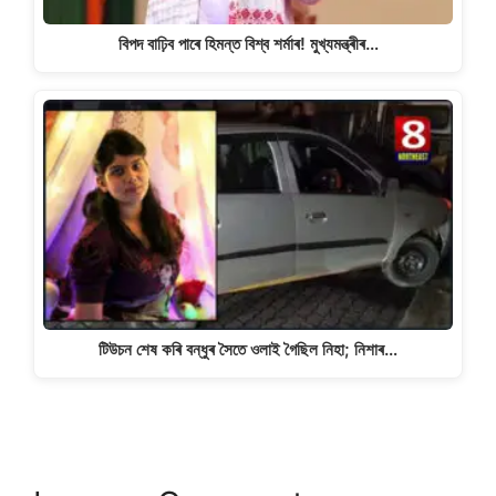
বিপদ বাঢ়িব পাৰে হিমন্ত বিশ্ব শৰ্মাৰ! মুখ্যমন্ত্ৰীৰ…
টিউচন শেষ কৰি বন্ধুৰ সৈতে ওলাই গৈছিল নিহা; নিশাৰ…