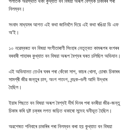
পলাতক অৱস্থাত থকা কুখ্যাত বন বিষয়া অৰূপ বৈশ্যক চাকৰিৰ পৰা
নিলম্বন।
সংবাদ মাধ্যমৰ আগত এই কথা জানিবলৈ দিয়ে এই কথা ৰঙিয়া ডি এফ
অ’ই।
১০ নৱেম্বৰত বন বিষয়া সংগীতাৰাণী সিংহাৰ নেতৃত্বত কামৰূপৰ বংশৰৰ
বৰবাৰী পাহাৰৰ কুখ্যাত বন বিষয়া অৰূপ বৈশ্যৰ ঘৰত চলিছিল অভিযান।
এই অভিযানত তেওঁৰ ঘৰৰ পৰা কেঁকো সাপ, কাচৰ খোলা, চোৰাং চিকাৰৰ
সামগ্ৰী জীৱ জন্তুৰ চাল, অংগ পতংগ, বন্দুক-গুলী আদি উদ্ধাৰ
হৈছিল।
ইয়াৰ পিছতে বন বিষয়া অৰূপ বৈশ্যই দীৰ্ঘ দিনৰ পৰা বনৰীয়া জীৱ-জন্তু
চিকাৰ কৰি দুষ্ট চক্ৰৰ লগত জড়িত থকাৰো সন্দেহ ঘনীভূত হৈছিল।
অৱশেষত শনিবাৰে চাকৰিৰ পৰা নিলম্বন কৰা হয় কুখ্যাত বন বিষয়া