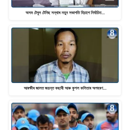
অসম টেবুল টেনিছ সন্থাৰ নতুন সভাপতি হিচাপে নিৰ্বাচিত…
আৰক্ষীৰ জালত জয়ন্ত কছাৰী আৰু কুশল কলিতাৰ অপহৰণ…