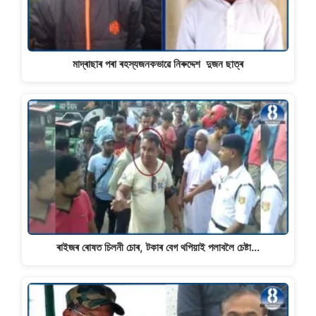
মাদ্ৰাছাৰ পৰা ৰহস্যজনকভাৱে নিৰুদ্দেশ দুজন ছাত্ৰ
ৰাইজৰ ৰোষত চিলনী চোৰ, টকাৰ বেগ থপিয়াই পলাবলৈ চেষ্টা…