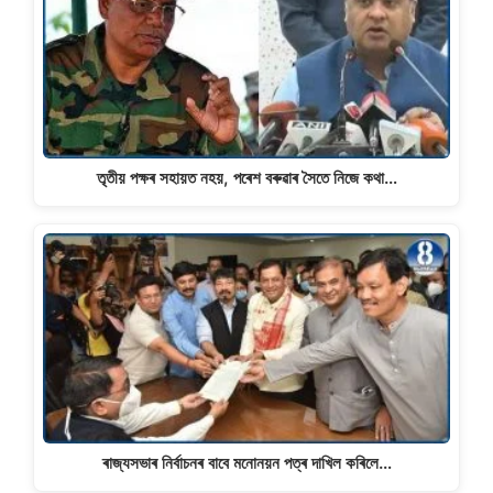
তৃতীয় পক্ষৰ সহায়ত নহয়, পৰেশ বৰুৱাৰ সৈতে নিজে কথা…
ৰাজ্যসভাৰ নিৰ্বাচনৰ বাবে মনোনয়ন পত্ৰ দাখিল কৰিলে…