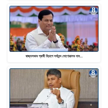
ৰাজ্যসভাৰ প্ৰাৰ্থী হিচাপে সৰ্বানন্দ সোণোৱালৰ নাম…