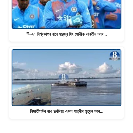
টি-২০ বিশ্বকাপৰ বাবে মহেন্দ্ৰ সিং ধোনীক ভাৰতীয় দলৰ…
নিমাতীঘাটৰ নাও দুৰ্ঘটনাঃ এজন যাত্ৰীৰ মৃত্যুৰ খবৰ...