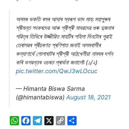
অসমৰ ভকতি ৰসৰ আধাৰ স্বৰূপ ভাদ মাহ৷ মহাপুৰুষ
শ্ৰীমন্ত শংকৰদেৱ আৰু শ্ৰীশ্ৰী মাধৱদেৱ গুৰু দুজনাৰ
পৱিত্ৰ তিথিৰে উজ্জীৱিত মাহটিৰ পহিলা দিনটোৰ পুৱাই
তেৰাসৱৰ শ্ৰীচৰণত প্ৰণিপাত জনাই অসমবাসীৰ
কল্যাণাৰ্থে গোলাঘাটৰ শ্ৰীশ্ৰী আঠখেলীয়া নামঘৰ দৰ্শন
কৰি ভগৱন্তৰ ওচৰত প্ৰাৰ্থনা জনালোঁ৷ (১/২)
pic.twitter.com/QwJ3wLOcuc
— Himanta Biswa Sarma
(@himantabiswa)
August 18, 2021
W
F
T
X
C
S