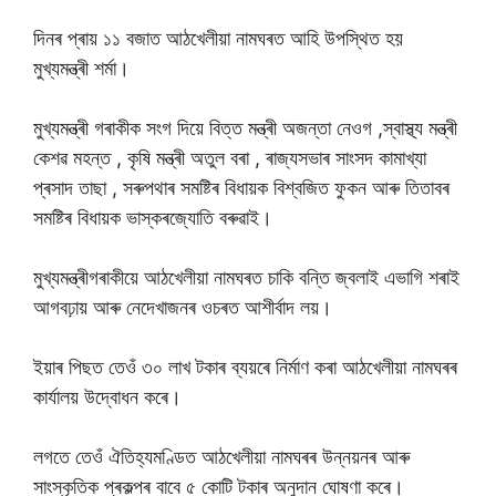
দিনৰ প্ৰায় ১১ বজাত আঠখেলীয়া নামঘৰত আহি উপস্থিত হয়
মুখ্যমন্ত্ৰী শৰ্মা।
মুখ্যমন্ত্ৰী গৰাকীক সংগ দিয়ে বিত্ত মন্ত্ৰী অজন্তা নেওগ ,স্বাস্থ্য মন্ত্ৰী
কেশৱ মহন্ত , কৃষি মন্ত্ৰী অতুল বৰা , ৰাজ্যসভাৰ সাংসদ কামাখ্যা
প্ৰসাদ তাছা , সৰুপথাৰ সমষ্টিৰ বিধায়ক বিশ্বজিত ফুকন আৰু তিতাবৰ
সমষ্টিৰ বিধায়ক ভাস্কৰজ্যোতি বৰুৱাই।
মুখ্যমন্ত্ৰীগৰাকীয়ে আঠখেলীয়া নামঘৰত চাকি বন্তি জ্বলাই এভাগি শৰাই
আগবঢ়ায় আৰু নেদেখাজনৰ ওচৰত আশীৰ্বাদ লয়।
ইয়াৰ পিছত তেওঁ ৩০ লাখ টকাৰ ব্যয়ৰে নিৰ্মাণ কৰা আঠখেলীয়া নামঘৰৰ
কাৰ্যালয় উদ্বোধন কৰে।
লগতে তেওঁ ঐতিহ্যমণ্ডিত আঠখেলীয়া নামঘৰৰ উন্নয়নৰ আৰু
সাংস্কৃতিক প্ৰকল্পৰ বাবে ৫ কোটি টকাৰ অনুদান ঘোষণা কৰে।