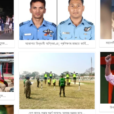
মহানগৰ
ত্যুক…
আকাশত বিধ্বংসী অগ্নিকাণ্ড; প্ৰশিক্ষণৰ মাজতে কাৰ্বি…
াতৃক…
বিপ
দেশ মাতৃৰ সেৱাৰ সুৱৰ্ণ সুযোগঃ অসমৰ যুৱকৰ বাবে…