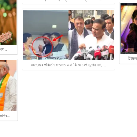
ৰাণৰ…
টিউচন
কংগ্ৰেছৰ পৰিৱৰ্তন যাত্ৰাত এয়া কি আচৰণ ভূপেন বৰা,…
বিজেপিৰ…