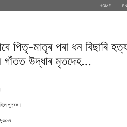
HOME
EN
াবে পিতৃ-মাতৃৰ পৰা ধন বিছাৰি হত্
 গাঁতত উদ্ধাৰ মৃতদেহ…
ক।
কৰিলে পুত্ৰক।
ৰ মৃতদেহ।