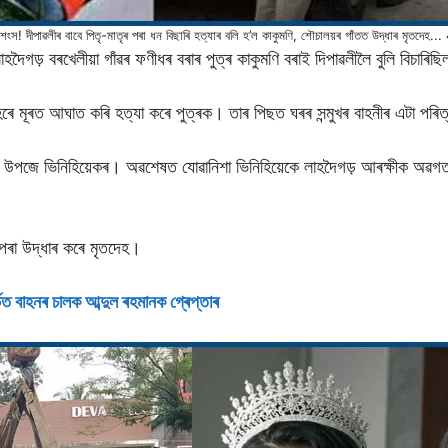
ৃশংস! দীপাৱলীৰ বাবে পিতৃ-মাতৃৰ পৰা ধন বিছাৰি হত্যাৰ বলি হ’ল কাকুমণি, শৌচালয়ৰ গাঁতত উদ্ধাৰ মৃতদেহ...
হদৈগড় বৰখেলীয়া গাঁৱৰ ফণীধৰ বৰাৰ পুত্ৰ কাকুমণি বৰাই দিপাৱলীলৈ বুলি বিচাৰিছ
ঁহেৰে মূৰত আঘাত কৰি হত্যা কৰে পুত্ৰক। তাৰ পিছত ঘৰৰ সন্মুখৰ বাহনীৰ এটা পৰি
ন্দেহ উপজে ভিনিহিয়েকৰ। অৱশেষত যোৱানিশা ভিনিহিয়েকে লাহদৈগড় আৰক্ষীক অৱ
পৰা উদ্ধাৰ কৰে মৃতদেহ।
ৰ্ভত বাহনৰ চালক আব্দুল ৰহমানক গ্ৰেপ্তাৰ