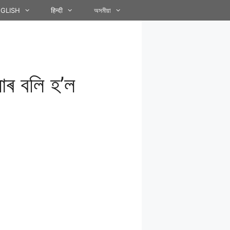
GLISH
हिन्दी
অসমীয়া
যাৰ বলি হ’ল