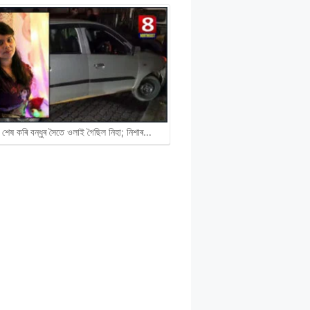
 শেষ কৰি বন্ধুৰ সৈতে ওলাই গৈছিল নিহা; নিশাৰ…