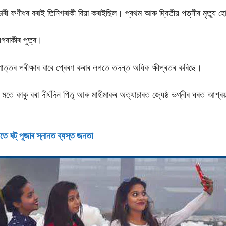
্মচাৰী ফণীধৰ বৰাই তিনিগৰাকী বিয়া কৰাইছিল। প্ৰথম আৰু দ্বিতীয় পত্নীৰ মৃত্যু 
়গৰাকীৰ পুত্ৰ।
ণোত্তৰ পৰীক্ষাৰ বাবে প্ৰেৰণ কৰাৰ লগতে তদন্ত অধিক ক্ষীপ্ৰতৰ কৰিছে।
মতে কাকু বৰা দীৰ্ঘদিন পিতৃ আৰু মাহীমাকৰ অত্যাচাৰত জ্যেষ্ঠ ভগ্নীৰ ঘৰত আশ্ৰয
ে ষট্ পূজাৰ স্নানত ব্যস্ত জনতা