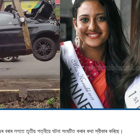
ৰ বৰাৰ লগতে তৃতীয় পত্নীয়ে ঘটনা সংঘটিত কৰাৰ কথা স্বীকাৰ কৰিছে।