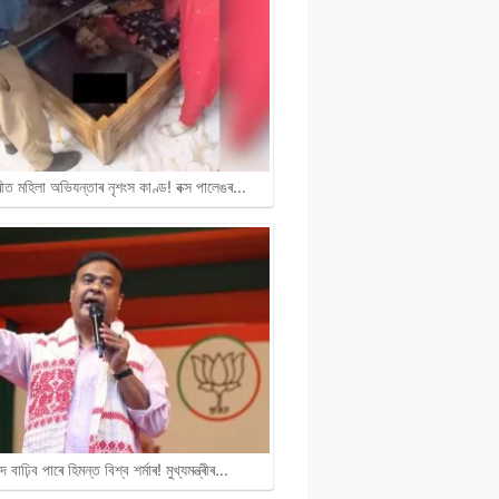
ীত মহিলা অভিযন্তাৰ নৃশংস কাণ্ড! বক্স পালেঙৰ…
দ বাঢ়িব পাৰে হিমন্ত বিশ্ব শৰ্মাৰ! মুখ্যমন্ত্ৰীৰ…