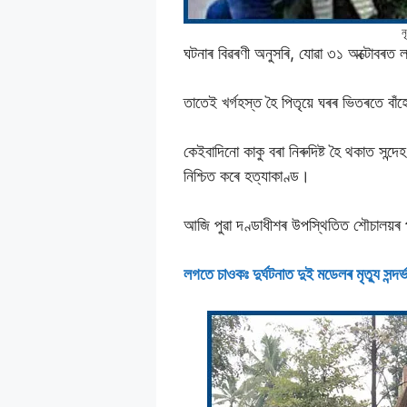
ন
ঘটনাৰ বিৱৰণী অনুসৰি, যোৱা ৩১ অক্টোবৰত লা
তাতেই খৰ্গহস্ত হৈ পিতৃয়ে ঘৰৰ ভিতৰতে বা
কেইবাদিনো কাকু বৰা নিৰুদিষ্ট হৈ থকাত স
নিশ্চিত কৰে হত্যাকাণ্ড।
আজি পুৱা দণ্ডাধীশৰ উপস্থিতিত শৌচালয়ৰ 
লগতে চাওকঃ দুৰ্ঘটনাত দুই মডেলৰ মৃত্যু সন্দ