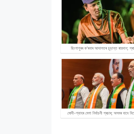
ছিংগাপুৰৰ ক'ৰনাৰ আদালতৰ চূড়ান্ত ৰায়দান; প্
মোদী-শ্বাহৰ মেগা নিৰ্বাচনী প্ৰচাৰ; অসমৰ বাবে 