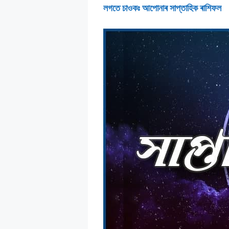
লগতে চাওকঃ আপােনাৰ সাপ্তাহিক ৰাশিফল