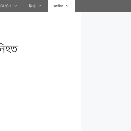
GLISH
हिन्दी
অসমীয়া
নিহত