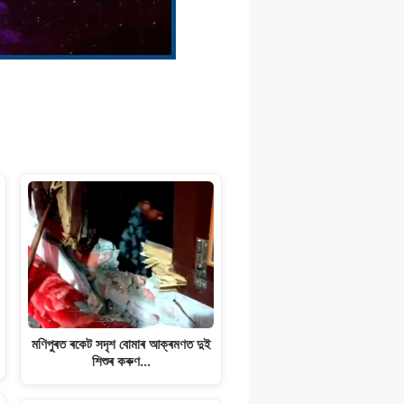
মণিপুৰত ৰকেট সদৃশ বোমাৰ আক্ৰমণত দুই
শিশুৰ কৰুণ…