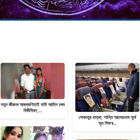
নতুন জীৱনৰ আৰম্ভণিতেই নামি আহিল চৰম
বিভীষিকা;…
শোকাতুৰ যাত্ৰা; শান্তি আলোচনাৰ পূৰ্বে
'মৃত শিশু’ৰ…