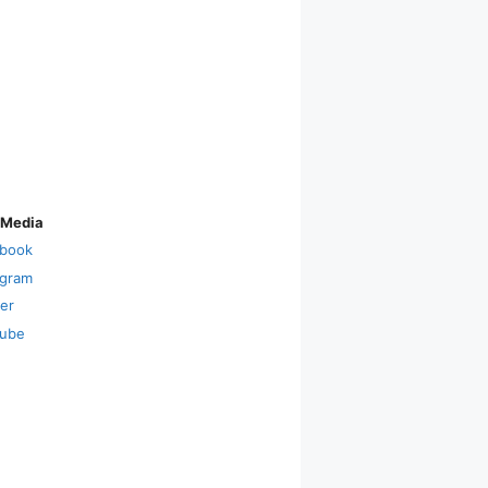
 Media
book
agram
ter
ube