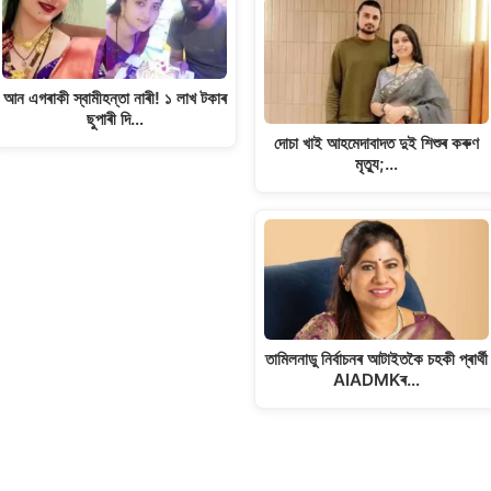
আন এগৰাকী স্বামীহন্তা নাৰী! ১ লাখ টকাৰ
ছুপাৰী দি…
দোচা খাই আহমেদাবাদত দুই শিশুৰ কৰুণ
মৃত্যু;…
তামিলনাডু নিৰ্বাচনৰ আটাইতকৈ চহকী প্ৰাৰ্থী
AIADMKৰ…