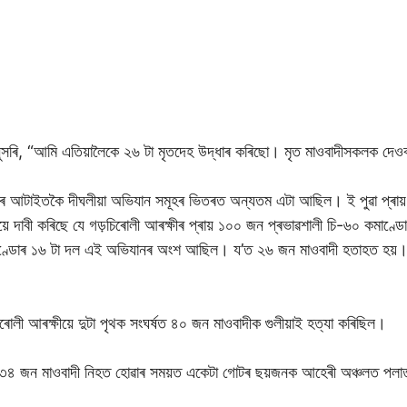
ৰি, “আমি এতিয়ালৈকে ২৬ টা মৃতদেহ উদ্ধাৰ কৰিছো। মৃত মাওবাদীসকলক দেওবাৰ
াসৰ আটাইতকৈ দীঘলীয়া অভিযান সমূহৰ ভিতৰত অন্যতম এটা আছিল। ই পুৱা প্ৰ
 দাবী কৰিছে যে গড়চিৰোলী আৰক্ষীৰ প্ৰায় ১০০ জন প্ৰভাৱশালী চি-৬০ কমাণ্ডো
্ডোৰ ১৬ টা দল এই অভিযানৰ অংশ আছিল। য’ত ২৬ জন মাওবাদী হতাহত হয়। শন
লী আৰক্ষীয়ে দুটা পৃথক সংঘৰ্ষত ৪০ জন মাওবাদীক গুলীয়াই হত্যা কৰিছিল।
লত ৩৪ জন মাওবাদী নিহত হোৱাৰ সময়ত একেটা গোটৰ ছয়জনক আহেৰী অঞ্চলত পলাত