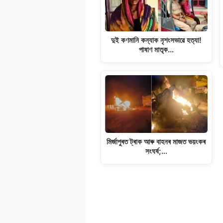
দুই কণমানি কন্যাক নৃশংসভাৱে হত্যা!
পাষাণ মাতৃক…
মিৰ্জাপুৰত ট্ৰাক আৰু বাহনৰ মাজত ভয়ংকৰ
সংঘৰ্ষ;…