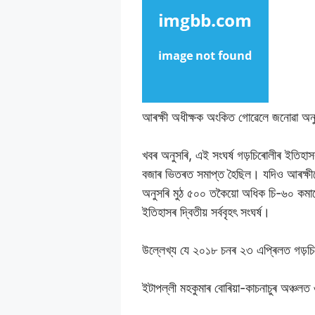
আৰক্ষী অধীক্ষক অংকিত গোৱেলে জনোৱা অনুস
খবৰ অনুসৰি, এই সংঘৰ্ষ গড়চিৰোলীৰ ইতিহ
বজাৰ ভিতৰত সমাপ্ত হৈছিল। যদিও আৰক্ষীয়ে
অনুসৰি মুঠ ৫০০ তকৈয়ো অধিক চি-৬০ কমাণ
ইতিহাসৰ দ্বিতীয় সৰ্ববৃহৎ সংঘৰ্ষ।
উল্লেখ্য যে ২০১৮ চনৰ ২৩ এপ্ৰিলত গড়চিৰো
ইটাপল্লী মহকুমাৰ বোৰিয়া-কাচনাচুৰ অঞ্চ