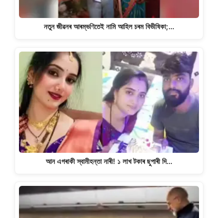
নতুন জীৱনৰ আৰম্ভণিতেই নামি আহিল চৰম বিভীষিকা;…
আন এগৰাকী স্বামীহন্তা নাৰী! ১ লাখ টকাৰ ছুপাৰী দি…