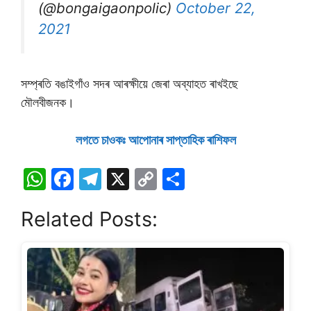
(@bongaigaonpolic)
October 22,
2021
সম্প্ৰতি বঙাইগাঁও সদৰ আৰক্ষীয়ে জেৰা অব্যাহত ৰাখইছে
মৌলবীজনক।
লগতে চাওকঃ আপােনাৰ সাপ্তাহিক ৰাশিফল
W
F
T
X
C
S
h
a
el
o
h
Related Posts:
at
c
e
p
ar
s
e
gr
y
e
A
b
a
Li
p
o
m
n