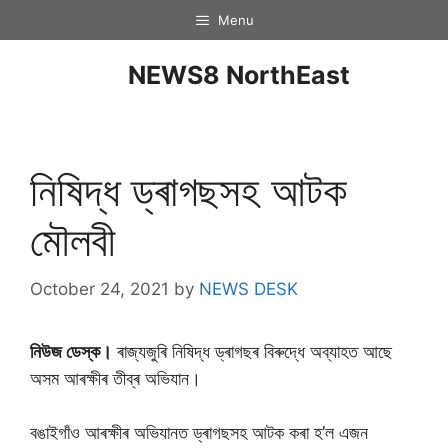
Menu
NEWS8 NorthEast
নিষিদ্ধ ড্ৰাগছসহ আটক
মৌলবী
October 24, 2021
by
NEWS DESK
নিউজ ডেস্ক।
ৰাজ্যজুৰি নিষিদ্ধ ড্ৰাগছৰ বিৰুদ্ধে অব্যাহত আছে
অসম আৰক্ষীৰ তীব্ৰ অভিযান।
বঙাইগাঁও আৰক্ষীৰ অভিযানত ড্ৰাগছসহ আটক কৰা হ’ল এজন