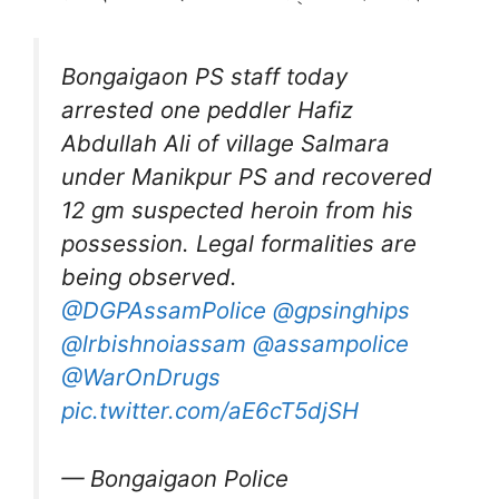
Bongaigaon PS staff today
arrested one peddler Hafiz
Abdullah Ali of village Salmara
under Manikpur PS and recovered
12 gm suspected heroin from his
possession. Legal formalities are
being observed.
@DGPAssamPolice
@gpsinghips
@lrbishnoiassam
@assampolice
@WarOnDrugs
pic.twitter.com/aE6cT5djSH
— Bongaigaon Police