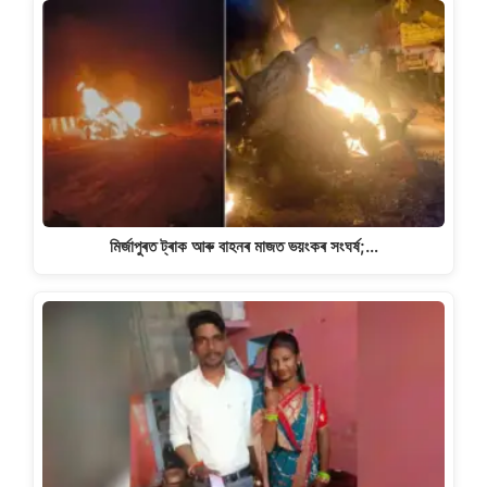
মিৰ্জাপুৰত ট্ৰাক আৰু বাহনৰ মাজত ভয়ংকৰ সংঘৰ্ষ;…