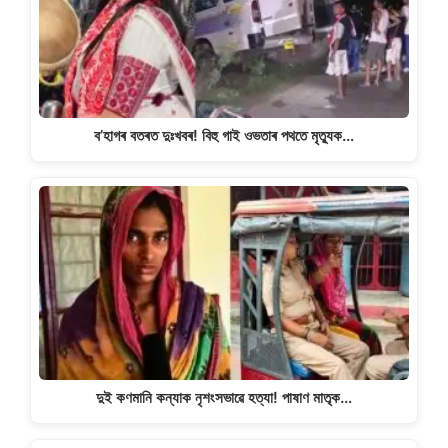
p
o
k
k
ব’হাগৰ বতৰত দুঃখবৰ! বিহু গাই ওভতাৰ পথতে মৃত্যুক…
দুই কণমানি কন্যাক নৃশংসভাৱে হত্যা! পাষাণ মাতৃক…