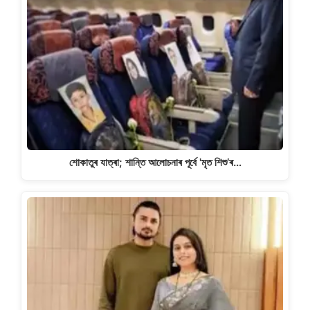
শোকাতুৰ যাত্ৰা; শান্তি আলোচনাৰ পূৰ্বে 'মৃত শিশু’ৰ…