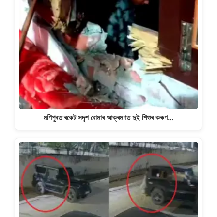
মণিপুৰত ৰকেট সদৃশ বোমাৰ আক্ৰমণত দুই শিশুৰ কৰুণ…