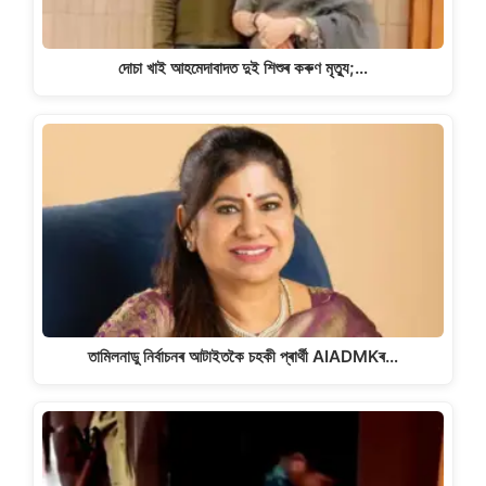
দোচা খাই আহমেদাবাদত দুই শিশুৰ কৰুণ মৃত্যু;…
তামিলনাডু নিৰ্বাচনৰ আটাইতকৈ চহকী প্ৰাৰ্থী AIADMKৰ…