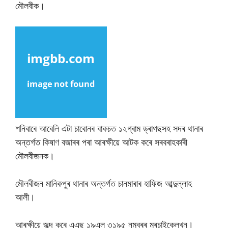
মৌলবীক।
শনিবাৰে আবেলি এটা চাবোনৰ বাকচত ১২গ্ৰাম ড্ৰাগছসহ সদৰ থানাৰ
অন্তৰ্গত কিষাণ বজাৰৰ পৰা আৰক্ষীয়ে আটক কৰে সৰবৰাহকাৰী
মৌলবীজনক।
মৌলবীজন মানিকপুৰ থানাৰ অন্তৰ্গত চানমাৰাৰ হাফিজ আব্দুল্লাহ
আলী।
আৰক্ষীয়ে জব্দ কৰে এএছ ১৯এল ৩১৯৫ নম্বৰৰ মৰচাইকেলখন।