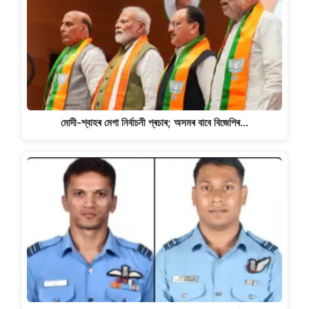
মোদী-শ্বাহৰ মেগা নিৰ্বাচনী প্ৰচাৰ; অসমৰ বাবে বিজেপিৰ…