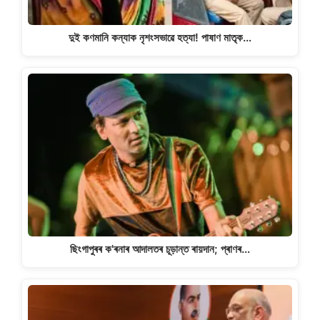
দুই কণমানি কন্যাক নৃশংসভাৱে হত্যা! পাষাণ মাতৃক…
ছিংগাপুৰৰ ক'ৰনাৰ আদালতৰ চূড়ান্ত ৰায়দান; প্ৰাণৰ…