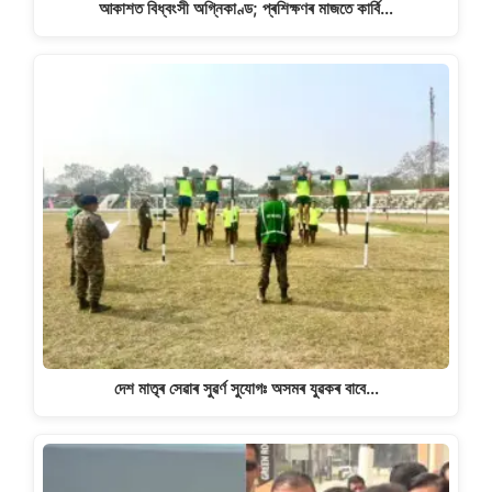
আকাশত বিধ্বংসী অগ্নিকাণ্ড; প্ৰশিক্ষণৰ মাজতে কাৰ্বি…
দেশ মাতৃৰ সেৱাৰ সুৱৰ্ণ সুযোগঃ অসমৰ যুৱকৰ বাবে…