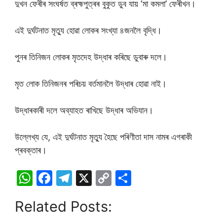
দুখন ফেৰীৰ সংঘৰ্ষত ব্ৰহ্মপুত্ৰৰ বুকুত ডুব যায় ‘মা কমলা’ ফেৰীখন।
এই দুৰ্ঘটনাত মৃত্যু হোৱা লোকৰ সংখ্যা ৪জনলৈ বৃদ্ধি।
পুনৰ তিনিজন লোকৰ মৃতদেহ উদ্ধাৰ কৰিছে ডুবাৰু দলে।
মৃত লোক তিনিজনৰ পৰিচয় বৰ্তমানলৈ উদ্ধাৰ হোৱা নাই।
উদ্ধাৰকাৰী দলে অব্যাহত ৰাখিছে উদ্ধাৰ অভিযান।
উল্লেখ্য যে, এই দুৰ্ঘটনাত মৃত্যু হৈছে পৰিণীতা দাস নামৰ এগৰাকী
প্ৰবক্তাৰ।
W
F
T
X
C
S
h
a
el
o
h
Related Posts:
at
c
e
p
ar