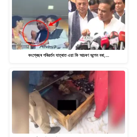
কংগ্ৰেছৰ পৰিৱৰ্তন যাত্ৰাত এয়া কি আচৰণ ভূপেন বৰা,…