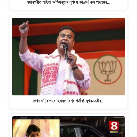
মহানগৰীত মহিলা অভিযন্তাৰ নৃশংস কাণ্ড! বক্স পালেঙৰ…
বিপদ বাঢ়িব পাৰে হিমন্ত বিশ্ব শৰ্মাৰ! মুখ্যমন্ত্ৰীৰ…