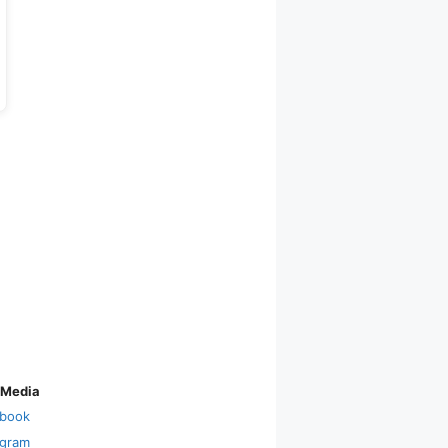
 Media
book
agram