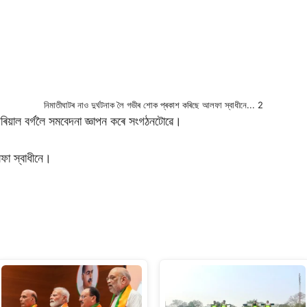
নিমাতীঘাটৰ নাও দুৰ্ঘটনাক লৈ গভীৰ শোক প্ৰকাশ কৰিছে আলফা স্বাধীনে... 2
িয়াল বৰ্গলৈ সমবেদনা জ্ঞাপন কৰে সংগঠনটোৱে।
ফা স্বাধীনে।
S
h
ar
e