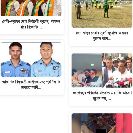
মোদী-শ্বাহৰ মেগা নিৰ্বাচনী প্ৰচাৰ; অসমৰ
বাবে বিজেপিৰ…
দেশ মাতৃৰ সেৱাৰ সুৱৰ্ণ সুযোগঃ অসমৰ
যুৱকৰ বাবে…
আকাশত বিধ্বংসী অগ্নিকাণ্ড; প্ৰশিক্ষণৰ
মাজতে কাৰ্বি…
কংগ্ৰেছৰ পৰিৱৰ্তন যাত্ৰাত এয়া কি আচৰণ
ভূপেন বৰা,…