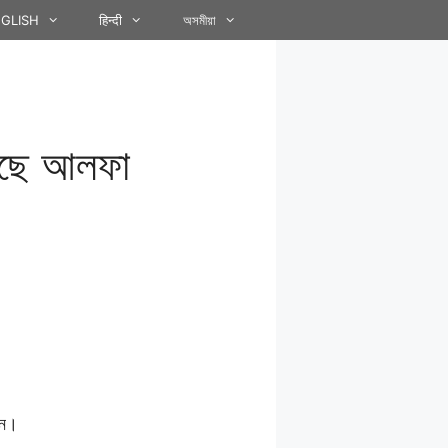
GLISH
हिन्दी
অসমীয়া
ৰিছে আলফা
নে।