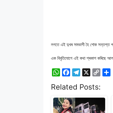
লগতে এই দুখৰ সমভাগী হৈ শোক সন্তপ্ত পৰ
এক বিবৃতিযোগে এই কথা প্ৰকাশ কৰিছে আল
W
F
T
X
C
h
a
el
o
Related Posts:
at
c
e
p
s
e
gr
y
A
b
a
Li
p
o
m
n