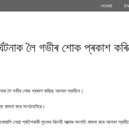
HOME
EN
ুৰ্ঘটনাক লৈ গভীৰ শোক প্ৰকাশ ক
্ঘটনাক লৈ গভীৰ শোক প্ৰকাশ কৰিছে আলফা স্বাধীনে।
্য কামনা কৰে সংগঠনটোৱে।
আঁকোৱালি লোৱা প্ৰতিগৰাকী মৃতকৰ বিদেহী আত্মাৰ সদগতি কামনা কৰে আলফা স্বাধী