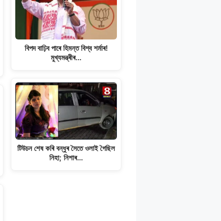
বিপদ বাঢ়িব পাৰে হিমন্ত বিশ্ব শৰ্মাৰ!
মুখ্যমন্ত্ৰীৰ…
টিউচন শেষ কৰি বন্ধুৰ সৈতে ওলাই গৈছিল
নিহা; নিশাৰ…