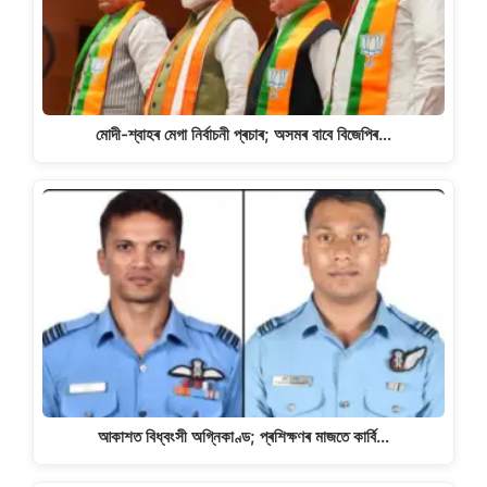
মোদী-শ্বাহৰ মেগা নিৰ্বাচনী প্ৰচাৰ; অসমৰ বাবে বিজেপিৰ…
আকাশত বিধ্বংসী অগ্নিকাণ্ড; প্ৰশিক্ষণৰ মাজতে কাৰ্বি…