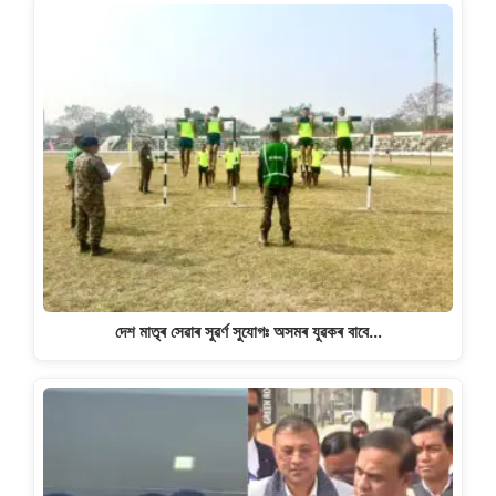
দেশ মাতৃৰ সেৱাৰ সুৱৰ্ণ সুযোগঃ অসমৰ যুৱকৰ বাবে…