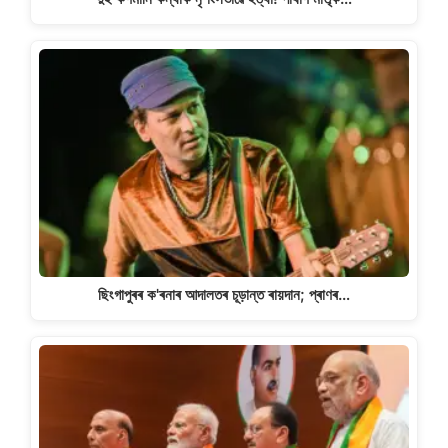
ছিংগাপুৰৰ ক'ৰনাৰ আদালতৰ চূড়ান্ত ৰায়দান; প্ৰাণৰ…