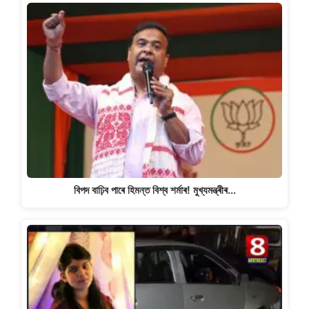
বিপদ বাঢ়িব পাৰে হিমন্ত বিশ্ব শৰ্মাৰ! মুখ্যমন্ত্ৰীৰ…