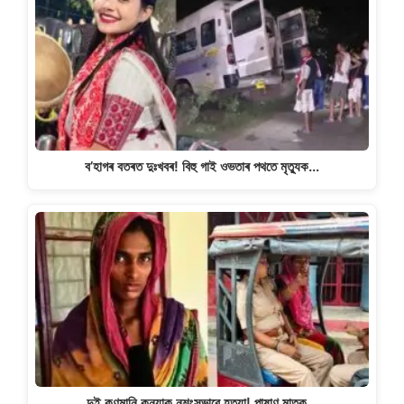
p
o
m
n
p
o
k
k
ব’হাগৰ বতৰত দুঃখবৰ! বিহু গাই ওভতাৰ পথতে মৃত্যুক…
দুই কণমানি কন্যাক নৃশংসভাৱে হত্যা! পাষাণ মাতৃক…