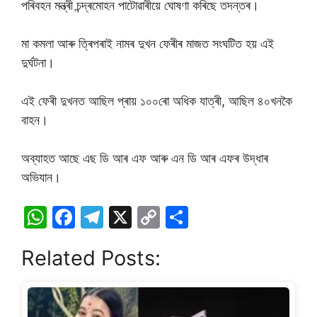
পৰিবহন মন্ত্ৰী চন্দ্ৰমোহন পাটোৱাৰীয়ে ঘোষণা কৰিছে তদন্তৰ।
মা কমলা আৰু ত্ৰিপৰাই নামৰ দুখন ফেৰীৰ মাজত সংঘটিত হয় এই
দুৰ্ঘটনা।
এই ফেৰী দুখনত আছিল প্ৰায় ১০০ৰো অধিক যাত্ৰী, আছিল ৪০খনকৈ
বাহন।
অব্যাহত আছে এছ ডি আৰ এফ আৰু এন ডি আৰ এফৰ উদ্ধাৰ
অভিযান।
W
F
T
X
C
S
h
a
el
o
h
Related Posts:
at
c
e
p
ar
s
e
gr
y
e
A
b
a
Li