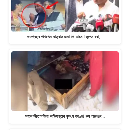
কংগ্ৰেছৰ পৰিৱৰ্তন যাত্ৰাত এয়া কি আচৰণ ভূপেন বৰা,…
মহানগৰীত মহিলা অভিযন্তাৰ নৃশংস কাণ্ড! বক্স পালেঙৰ…