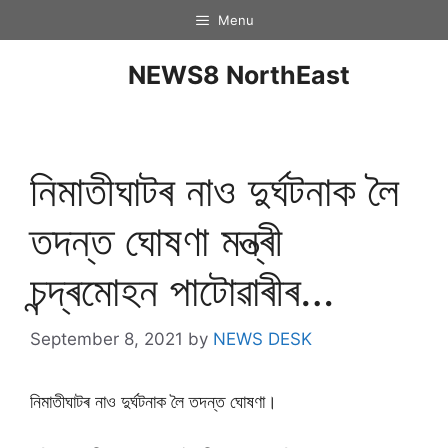
Menu
NEWS8 NorthEast
নিমাতীঘাটৰ নাও দুৰ্ঘটনাক লৈ
তদন্ত ঘোষণা মন্ত্ৰী
চন্দ্ৰমোহন পাটোৱাৰীৰ…
September 8, 2021
by
NEWS DESK
নিমাতীঘাটৰ নাও দুৰ্ঘটনাক লৈ তদন্ত ঘোষণা।