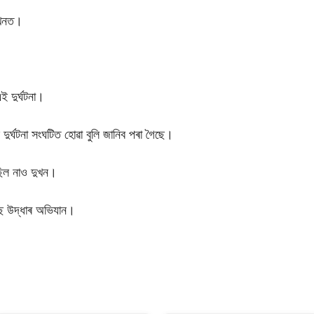
ীখনত।
ই দুৰ্ঘটনা।
ুৰ্ঘটনা সংঘটিত হোৱা বুলি জানিব পৰা গৈছে।
ছিল নাও দুখন।
 উদ্ধাৰ অভিযান।
S
h
ar