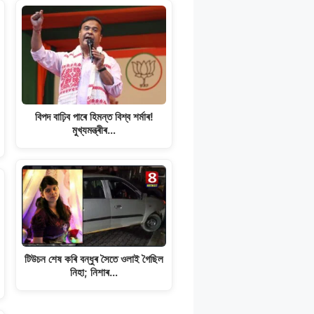
বিপদ বাঢ়িব পাৰে হিমন্ত বিশ্ব শৰ্মাৰ!
মুখ্যমন্ত্ৰীৰ…
টিউচন শেষ কৰি বন্ধুৰ সৈতে ওলাই গৈছিল
নিহা; নিশাৰ…