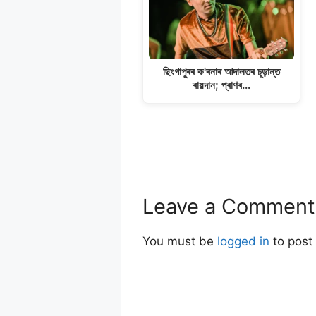
ছিংগাপুৰৰ ক'ৰনাৰ আদালতৰ চূড়ান্ত
ৰায়দান; প্ৰাণৰ…
Leave a Comment
You must be
logged in
to post