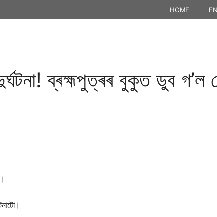
HOME
EN
্ঘটনা! ব্ৰহ্মপুত্ৰৰ বুকুত ডুব গ’ল 
ী।
ঘটনাটো।