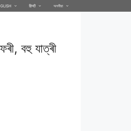
GLISH
हिन्दी
অসমীয়া
ফেৰী, বহু যাত্ৰী