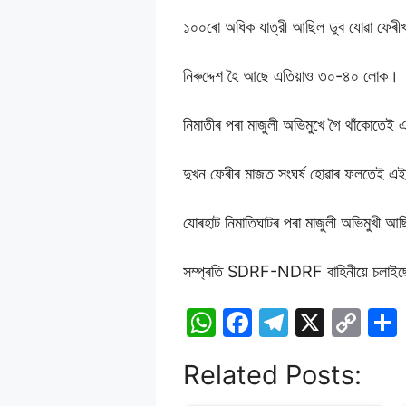
১০০ৰো অধিক যাত্রী আছিল ডুব যোৱা ফেৰ
নিৰুদ্দেশ হৈ আছে এতিয়াও ৩০-৪০ লোক।
নিমাতীৰ পৰা মাজুলী অভিমুখে গৈ থাঁকোতেই এ
দুখন ফেৰীৰ মাজত সংঘৰ্ষ হোৱাৰ ফলতেই এই দ
যোৰহাট নিমাতিঘাটৰ পৰা মাজুলী অভিমুখী আ
সম্প্ৰতি SDRF-NDRF বাহিনীয়ে চলাইছে
W
F
T
X
C
h
a
el
o
Related Posts:
at
c
e
p