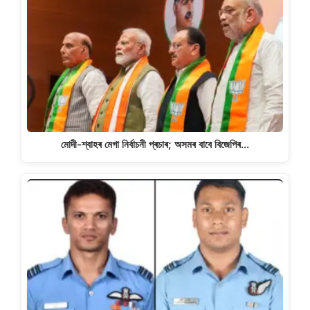
মোদী-শ্বাহৰ মেগা নিৰ্বাচনী প্ৰচাৰ; অসমৰ বাবে বিজেপিৰ…