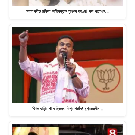
মহানগৰীত মহিলা অভিযন্তাৰ নৃশংস কাণ্ড! বক্স পালেঙৰ…
বিপদ বাঢ়িব পাৰে হিমন্ত বিশ্ব শৰ্মাৰ! মুখ্যমন্ত্ৰীৰ…