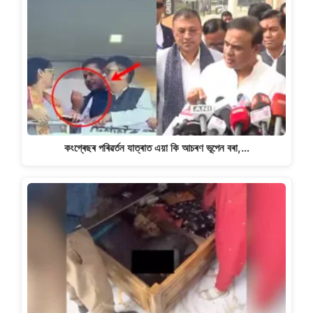
কংগ্ৰেছৰ পৰিৱৰ্তন যাত্ৰাত এয়া কি আচৰণ ভূপেন বৰা,…