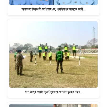
আকাশত বিধ্বংসী অগ্নিকাণ্ড; প্ৰশিক্ষণৰ মাজতে কাৰ্বি…
দেশ মাতৃৰ সেৱাৰ সুৱৰ্ণ সুযোগঃ অসমৰ যুৱকৰ বাবে…