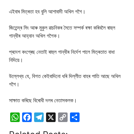
এইবাৰ মিত্ৰতা হব বুলি আশাবাদী অখিল গগৈ।
জিতেন্দ্ৰ সিং আৰু মুকুল ৱাচনিকৰ সৈতে সম্পর্ক ৰক্ষা কৰিবলৈ ৰাহুল
গান্ধীৰ আহ্বান অখিল গগৈক।
প্ৰদেশ কংগ্ৰেছ নেতাই ৰাহুল গান্ধীৰ নিৰ্দেশ পালে মিত্ৰতাত বাধা
নিদিয়ে।
উল্লেখ্য যে, বিগত কেইবাদিনো ধৰি দিল্লীত বাহৰ পাতি আছে অখিল
গগৈ।
সাক্ষাত কৰিছে বিৰোধী দলৰ নেতাসকলক।
W
F
T
X
C
S
h
a
el
o
h