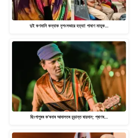
দুই কণমানি কন্যাক নৃশংসভাৱে হত্যা! পাষাণ মাতৃক…
ছিংগাপুৰৰ ক'ৰনাৰ আদালতৰ চূড়ান্ত ৰায়দান; প্ৰাণৰ…