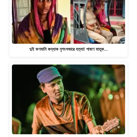
দুই কণমানি কন্যাক নৃশংসভাৱে হত্যা! পাষাণ মাতৃক…