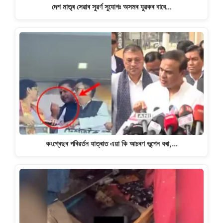
দেশ মাতৃৰ সেৱাৰ সুৱৰ্ণ সুযোগঃ অসমৰ যুৱকৰ বাবে…
কংগ্ৰেছৰ পৰিৱৰ্তন যাত্ৰাত এয়া কি আচৰণ ভূপেন বৰা,…