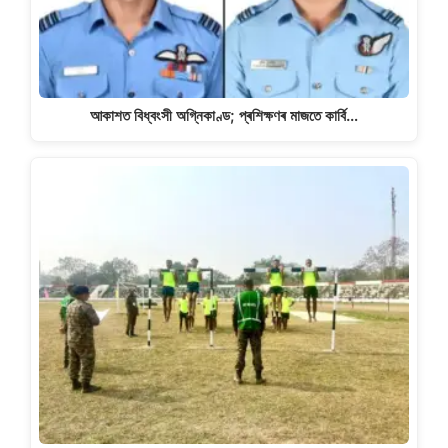
আকাশত বিধ্বংসী অগ্নিকাণ্ড; প্ৰশিক্ষণৰ মাজতে কাৰ্বি…