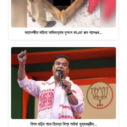
মহানগৰীত মহিলা অভিযন্তাৰ নৃশংস কাণ্ড! বক্স পালেঙৰ…
বিপদ বাঢ়িব পাৰে হিমন্ত বিশ্ব শৰ্মাৰ! মুখ্যমন্ত্ৰীৰ…