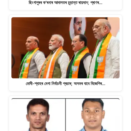
ছিংগাপুৰৰ ক'ৰনাৰ আদালতৰ চূড়ান্ত ৰায়দান; প্ৰাণৰ…
মোদী-শ্বাহৰ মেগা নিৰ্বাচনী প্ৰচাৰ; অসমৰ বাবে বিজেপিৰ…