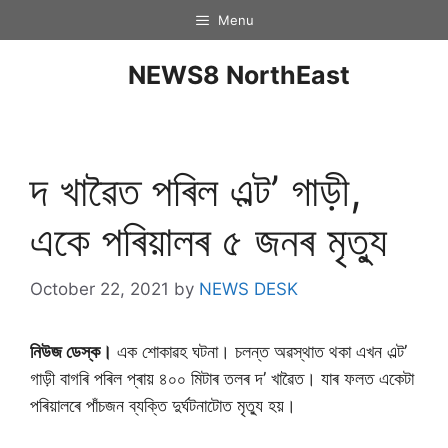
Menu
NEWS8 NorthEast
দ খাৱৈত পৰিল এল্ট’ গাড়ী,
একে পৰিয়ালৰ ৫ জনৰ মৃত্যু
October 22, 2021
by
NEWS DESK
নিউজ ডেস্ক।
এক শোকাৱহ ঘটনা। চলন্ত অৱস্থাত থকা এখন এল্ট’
গাড়ী বাগৰি পৰিল প্ৰায় ৪০০ মিটাৰ তলৰ দ’ খাৱৈত। যাৰ ফলত একেটা
পৰিয়ালৰে পাঁচজন ব্যক্তি দুৰ্ঘটনাটোত মৃত্যু হয়।