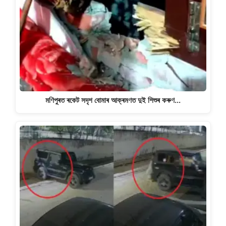
মণিপুৰত ৰকেট সদৃশ বোমাৰ আক্ৰমণত দুই শিশুৰ কৰুণ…