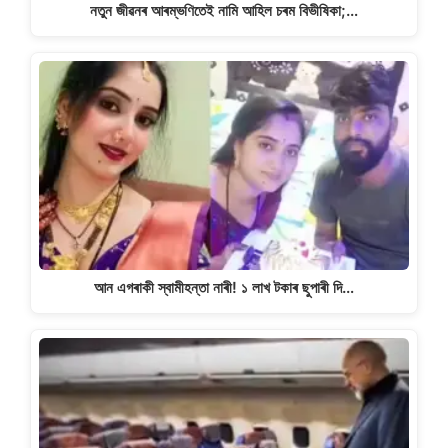
নতুন জীৱনৰ আৰম্ভণিতেই নামি আহিল চৰম বিভীষিকা;…
আন এগৰাকী স্বামীহন্তা নাৰী! ১ লাখ টকাৰ ছুপাৰী দি…