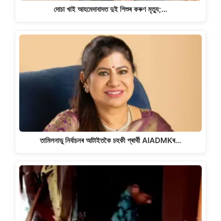
দোচা খাই আহমেদাবাদত দুই শিশুৰ কৰুণ মৃত্যু;…
তামিলনাডু নিৰ্বাচনৰ আটাইতকৈ চহকী প্ৰাৰ্থী AIADMKৰ…