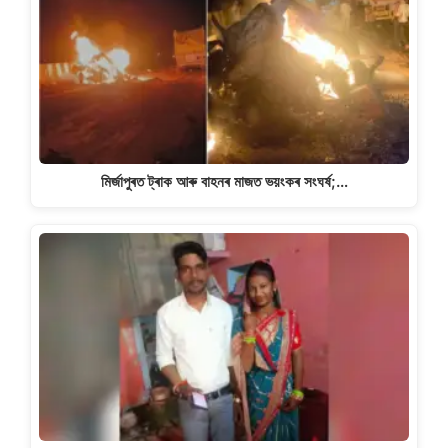
মিৰ্জাপুৰত ট্ৰাক আৰু বাহনৰ মাজত ভয়ংকৰ সংঘৰ্ষ;…