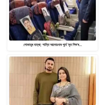
শোকাতুৰ যাত্ৰা; শান্তি আলোচনাৰ পূৰ্বে 'মৃত শিশু’ৰ…