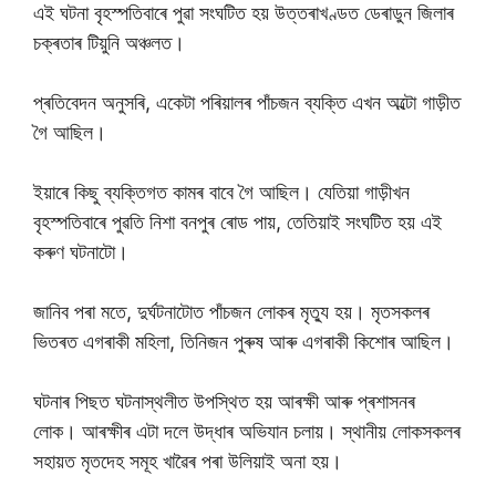
এই ঘটনা বৃহস্পতিবাৰে পুৱা সংঘটিত হয় উত্তৰাখণ্ডত ডেৰাডুন জিলাৰ
চক্ৰতাৰ টিয়ুনি অঞ্চলত।
প্ৰতিবেদন অনুসৰি, একেটা পৰিয়ালৰ পাঁচজন ব্যক্তি এখন অল্টো গাড়ীত
গৈ আছিল।
ইয়াৰে কিছু ব্যক্তিগত কামৰ বাবে গৈ আছিল। যেতিয়া গাড়ীখন
বৃহস্পতিবাৰে পুৱতি নিশা বনপুৰ ৰোড পায়, তেতিয়াই সংঘটিত হয় এই
কৰুণ ঘটনাটো।
জানিব পৰা মতে, দুৰ্ঘটনাটোত পাঁচজন লোকৰ মৃত্যু হয়। মৃতসকলৰ
ভিতৰত এগৰাকী মহিলা, তিনিজন পুৰুষ আৰু এগৰাকী কিশোৰ আছিল।
ঘটনাৰ পিছত ঘটনাস্থলীত উপস্থিত হয় আৰক্ষী আৰু প্ৰশাসনৰ
লোক। আৰক্ষীৰ এটা দলে উদ্ধাৰ অভিযান চলায়। স্থানীয় লোকসকলৰ
সহায়ত মৃতদেহ সমূহ খাৱৈৰ পৰা উলিয়াই অনা হয়।