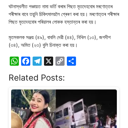
ঘটনাস্থলীত পঞ্চায়ত নামা ভৰ্তি কৰাৰ পিছত মৃতদেহবোৰ মৰণোত্তৰ
পৰীক্ষাৰ বাবে তয়ুনি চিকিৎসালয়লৈ প্ৰেৰণ কৰা হয়। মৰণোত্তৰ পৰীক্ষাৰ
পিছত মৃতদেহবোৰ পৰিয়ালৰ লোকক হস্তান্তৰ কৰা হয়।
মৃতসকলক সঞ্জয় (৪৯), বাবলি দেৱী (৪৪), নিখিল (১৩), জগদীশ
(৩৪), অমিত (২৩) বুলি চিনাক্ত কৰা হয়।
W
F
T
X
C
S
h
a
el
o
h
Related Posts:
at
c
e
p
ar
s
e
gr
y
e
A
b
a
Li
p
o
m
n
p
o
k
k