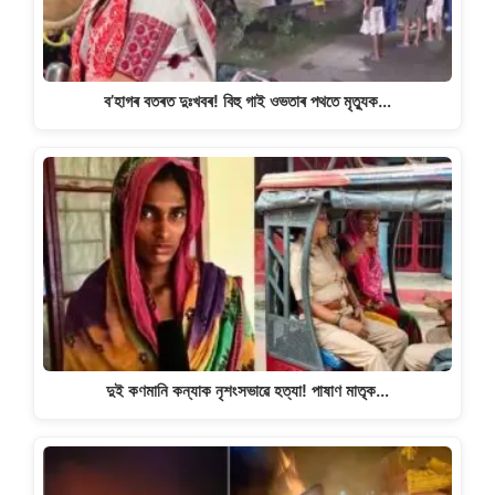
ব’হাগৰ বতৰত দুঃখবৰ! বিহু গাই ওভতাৰ পথতে মৃত্যুক…
দুই কণমানি কন্যাক নৃশংসভাৱে হত্যা! পাষাণ মাতৃক…