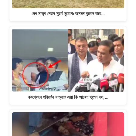
দেশ মাতৃৰ সেৱাৰ সুৱৰ্ণ সুযোগঃ অসমৰ যুৱকৰ বাবে…
কংগ্ৰেছৰ পৰিৱৰ্তন যাত্ৰাত এয়া কি আচৰণ ভূপেন বৰা,…