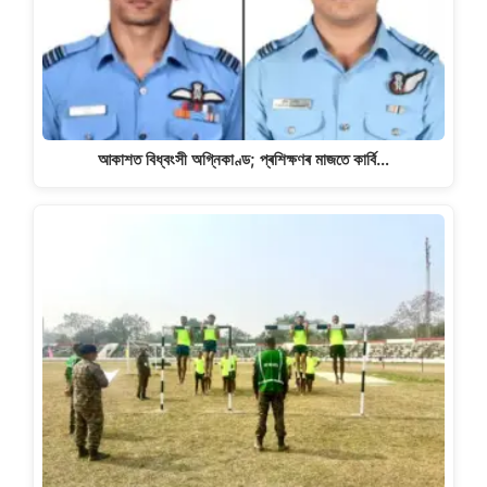
আকাশত বিধ্বংসী অগ্নিকাণ্ড; প্ৰশিক্ষণৰ মাজতে কাৰ্বি…