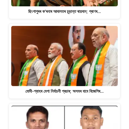
ছিংগাপুৰৰ ক'ৰনাৰ আদালতৰ চূড়ান্ত ৰায়দান; প্ৰাণৰ…
মোদী-শ্বাহৰ মেগা নিৰ্বাচনী প্ৰচাৰ; অসমৰ বাবে বিজেপিৰ…