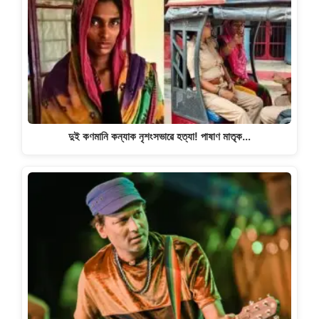
দুই কণমানি কন্যাক নৃশংসভাৱে হত্যা! পাষাণ মাতৃক…