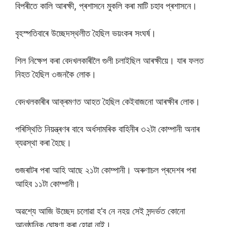
বিপৰীতে কালি আৰক্ষী, প্ৰশাসনে মুকলি কৰা মাটি চহাব প্ৰশাসনে।
বৃহস্পতিবাৰে উচ্ছেদস্থলীত হৈছিল ভয়ংকৰ সংঘৰ্ষ।
শিল নিক্ষেপ কৰা বেদখলকাৰীলৈ গুলী চলাইছিল আৰক্ষীয়ে। যাৰ ফলত
নিহত হৈছিল ৩জনকৈ লোক।
বেদখলকাৰীৰ আক্ৰমণত আহত হৈছিল কেইবাজনো আৰক্ষীৰ লোক।
পৰিস্থিতি নিয়ন্ত্ৰণৰ বাবে অৰ্ধসামৰিক বাহিনীৰ ৩২টা কোম্পানী অনাৰ
ব্যৱস্থা কৰা হৈছে।
গুজৰাটৰ পৰা আহি আছে ২১টা কোম্পানী। অৰুণাচল প্ৰদেশৰ পৰা
আহিব ১১টা কোম্পানী।
অৱশ্যে আজি উচ্ছেদ চলোৱা হ’ব নে নহয় সেই সন্দৰ্ভত কোনো
আনুষ্ঠানিক ঘোষণা কৰা হোৱা নাই।