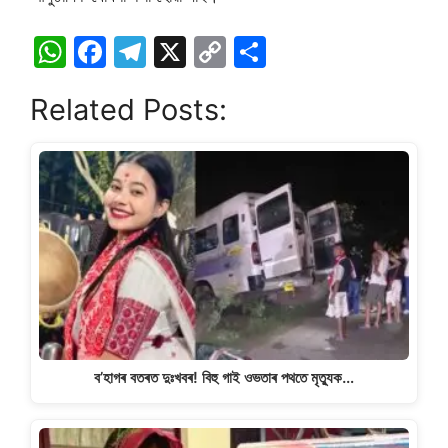
W
F
T
X
C
S
h
a
el
o
h
Related Posts:
at
c
e
p
ar
s
e
gr
y
e
A
b
a
Li
p
o
m
n
p
o
k
k
ব’হাগৰ বতৰত দুঃখবৰ! বিহু গাই ওভতাৰ পথতে মৃত্যুক…