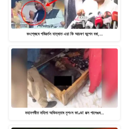
কংগ্ৰেছৰ পৰিৱৰ্তন যাত্ৰাত এয়া কি আচৰণ ভূপেন বৰা,…
মহানগৰীত মহিলা অভিযন্তাৰ নৃশংস কাণ্ড! বক্স পালেঙৰ…