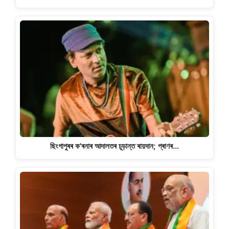
ছিংগাপুৰৰ ক'ৰনাৰ আদালতৰ চূড়ান্ত ৰায়দান; প্ৰাণৰ…