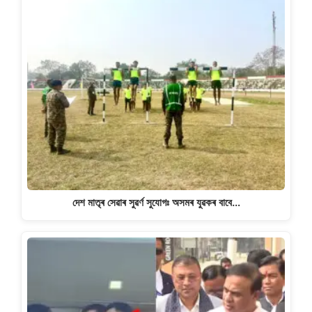
দেশ মাতৃৰ সেৱাৰ সুৱৰ্ণ সুযোগঃ অসমৰ যুৱকৰ বাবে…