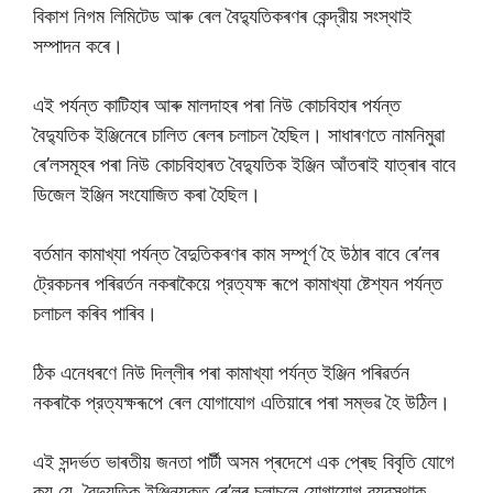
বিকাশ নিগম লিমিটেড আৰু ৰেল বৈদ্যুতিকৰণৰ কেন্দ্রীয় সংস্থাই
সম্পাদন কৰে।
এই পর্যন্ত কাটিহাৰ আৰু মালদাহৰ পৰা নিউ কোচবিহাৰ পর্যন্ত
বৈদ্যুতিক ইঞ্জিনেৰে চালিত ৰেলৰ চলাচল হৈছিল। সাধাৰণতে নামনিমুৱা
ৰে’লসমূহৰ পৰা নিউ কোচবিহাৰত বৈদ্যুতিক ইঞ্জিন আঁতৰাই যাত্ৰাৰ বাবে
ডিজেল ইঞ্জিন সংযােজিত কৰা হৈছিল।
বর্তমান কামাখ্যা পর্যন্ত বৈদুতিকৰণৰ কাম সম্পূর্ণ হৈ উঠাৰ বাবে ৰে’লৰ
ট্রেকচনৰ পৰিৱৰ্তন নকৰাকৈয়ে প্রত্যক্ষ ৰূপে কামাখ্যা ষ্টেশ্যন পর্যন্ত
চলাচল কৰিব পাৰিব।
ঠিক এনেধৰণে নিউ দিল্লীৰ পৰা কামাখ্যা পর্যন্ত ইঞ্জিন পৰিৱৰ্তন
নকৰাকৈ প্রত্যক্ষৰূপে ৰেল যােগাযােগ এতিয়াৰে পৰা সম্ভৱ হৈ উঠিল।
এই সন্দৰ্ভত ভাৰতীয় জনতা পাৰ্টী অসম প্ৰদেশে এক প্ৰেছ বিবৃতি যোগে
কয় যে, বৈদ্যুতিক ইঞ্জিনযুক্ত ৰে’লৰ চলাচলে যােগাযােগ ব্যৱস্থাক