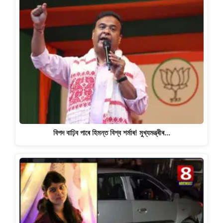
বিপদ বাঢ়িব পাৰে হিমন্ত বিশ্ব শৰ্মাৰ! মুখ্যমন্ত্ৰীৰ…