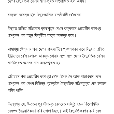
দেশৰ বৈদ্যুতিক ৰে’লৰ মানচিত্ৰত সংযোজিত হ’ল অসম।
ৰাজ্যত আৰম্ভ হ’ল বিদ্যুৎচালিত যাত্ৰীবাহী ৰে’লসেৱা।
বিদ্যুত চালিত ইঞ্জিনেৰে ব্ৰহ্মপুত্ৰ ৰে’লে শুক্ৰবাৰে গুৱাহাটীৰ কামাখ্য
ষ্টেশ্যনৰ পৰা নতুন দিল্লীলৈ যাত্ৰা আৰম্ভ কৰে।
কামাখ্যা ষ্টেশ্যনৰ পৰা দেশৰ ৰাজধানীলৈ প্ৰথমবাৰৰ বাবে বিদ্যুত চালিত
ইঞ্জিনেৰে ৰে’ল চলাচল আৰম্ভ হােৱাৰ লগে লগে দেশৰ বৈদ্যুতিক ৰে’লৰ
মানচিত্রত অসমৰ নাম অন্তর্ভুক্ত হয়।
এতিয়াৰে পৰা গুৱাহাটীৰ কামাখ্যা ৰে’ল ষ্টেশন লৈ আৰু কামাখ্যাৰ ৰে’ল
ষ্টেশ্যনৰ পৰা দেশৰ বিভিন্ন প্রান্তলৈ বৈদ্যুতিক ইঞ্জিনযুক্ত ৰেল চলাচল
কৰিব পাৰিব।
উল্লেখ্য যে, উত্তৰ পূব সীমান্ত ৰেলৱেত সৰ্বমুঠ ৭৬০ কিলােমিটাৰ
ৰেলপথ বৈদ্যুতিকৰণ কৰি তোলা হৈছে। এই বৈদ্যুতিকৰণৰ কাৰ্য ৰেল