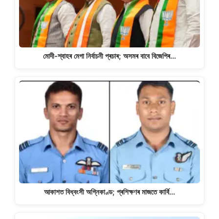
মোদী-শ্বাহৰ মেগা নিৰ্বাচনী প্ৰচাৰ; অসমৰ বাবে বিজেপিৰ…
আকাশত বিধ্বংসী অগ্নিকাণ্ড; প্ৰশিক্ষণৰ মাজতে কাৰ্বি…